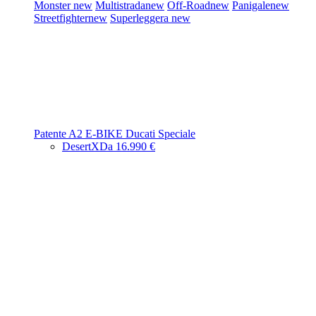
Monster
new
Multistrada
new
Off-Road
new
Panigale
new
Streetfighter
new
Superleggera
new
Patente A2
E-BIKE
Ducati Speciale
DesertX
Da 16.990 €