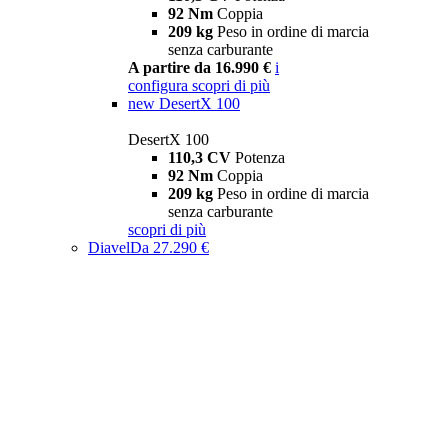
92 Nm
Coppia
209 kg
Peso in ordine di marcia
senza carburante
A partire da 16.990 €
i
configura
scopri di più
new
DesertX 100
DesertX 100
110,3 CV
Potenza
92 Nm
Coppia
209 kg
Peso in ordine di marcia
senza carburante
scopri di più
Diavel
Da 27.290 €