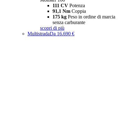
111 CV
Potenza
91,1 Nm
Coppia
175 kg
Peso in ordine di marcia
senza carburante
scopri di più
Multistrada
Da 16.690 €