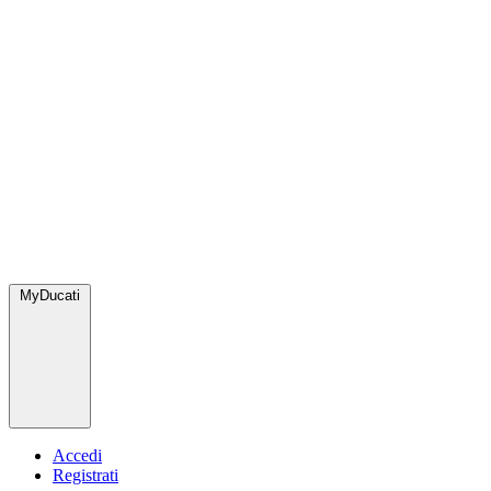
MyDucati
Accedi
Registrati