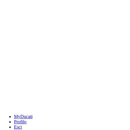
MyDucati
Profilo
Esci