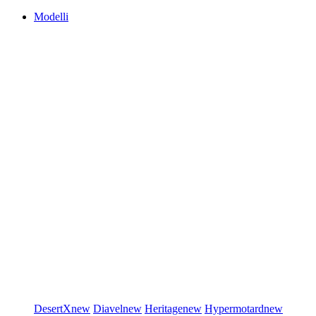
Modelli
DesertX
new
Diavel
new
Heritage
new
Hypermotard
new