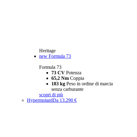
Heritage
new
Formula 73
Formula 73
73 CV
Potenza
65,2 Nm
Coppia
183 kg
Peso in ordine di marcia
senza carburante
scopri di più
Hypermotard
Da 13.290 €