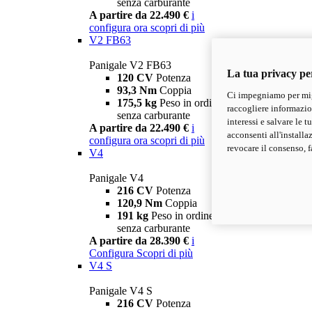
senza carburante
A partire da 22.490 €
i
configura ora
scopri di più
V2 FB63
Panigale V2 FB63
La tua privacy pe
120 CV
Potenza
93,3 Nm
Coppia
Ci impegniamo per migl
175,5 kg
Peso in ordine di marcia
raccogliere informazioni
senza carburante
interessi e salvare le 
A partire da 22.490 €
i
acconsenti all'installa
configura ora
scopri di più
revocare il consenso, f
V4
Panigale V4
216 CV
Potenza
120,9 Nm
Coppia
191 kg
Peso in ordine di marcia
senza carburante
A partire da 28.390 €
i
Configura
Scopri di più
V4 S
Panigale V4 S
216 CV
Potenza