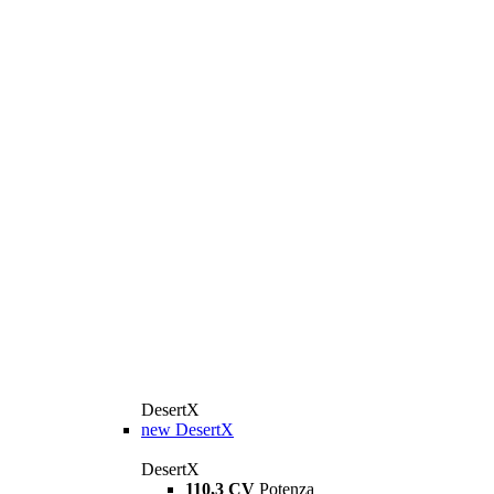
DesertX
new
DesertX
DesertX
110,3 CV
Potenza