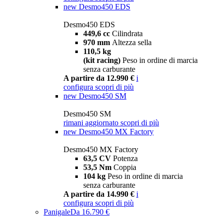
new
Desmo450 EDS
Desmo450 EDS
449,6 cc
Cilindrata
970 mm
Altezza sella
110,5 kg
(kit racing)
Peso in ordine di marcia
senza carburante
A partire da 12.990 €
i
configura
scopri di più
new
Desmo450 SM
Desmo450 SM
rimani aggiornato
scopri di più
new
Desmo450 MX Factory
Desmo450 MX Factory
63,5 CV
Potenza
53,5 Nm
Coppia
104 kg
Peso in ordine di marcia
senza carburante
A partire da 14.990 €
i
configura
scopri di più
Panigale
Da 16.790 €