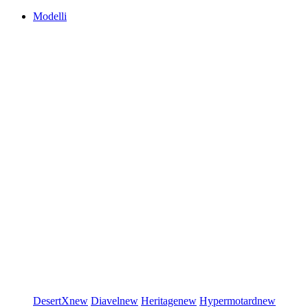
Modelli
DesertX
new
Diavel
new
Heritage
new
Hypermotard
new