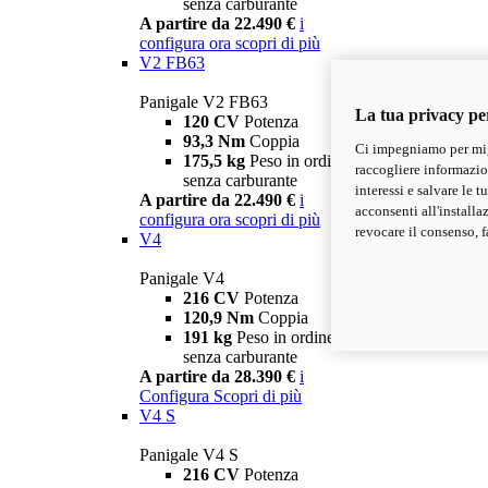
senza carburante
A partire da 22.490 €
i
configura ora
scopri di più
V2 FB63
Panigale V2 FB63
La tua privacy pe
120 CV
Potenza
93,3 Nm
Coppia
Ci impegniamo per migl
175,5 kg
Peso in ordine di marcia
raccogliere informazioni
senza carburante
interessi e salvare le 
A partire da 22.490 €
i
acconsenti all'installa
configura ora
scopri di più
revocare il consenso, f
V4
Panigale V4
216 CV
Potenza
120,9 Nm
Coppia
191 kg
Peso in ordine di marcia
senza carburante
A partire da 28.390 €
i
Configura
Scopri di più
V4 S
Panigale V4 S
216 CV
Potenza