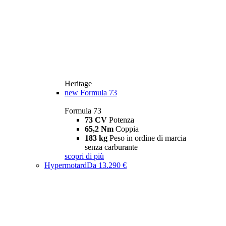
Heritage
new
Formula 73
Formula 73
73 CV
Potenza
65,2 Nm
Coppia
183 kg
Peso in ordine di marcia
senza carburante
scopri di più
Hypermotard
Da 13.290 €