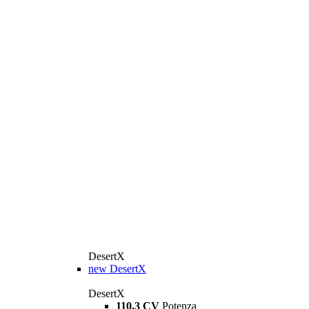
DesertX
new
DesertX
DesertX
110,3 CV
Potenza