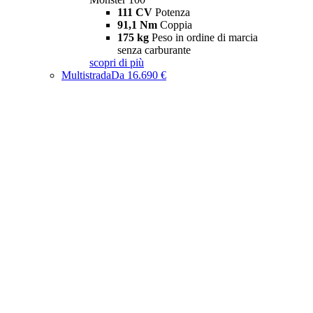
111 CV
Potenza
91,1 Nm
Coppia
175 kg
Peso in ordine di marcia
senza carburante
scopri di più
Multistrada
Da 16.690 €