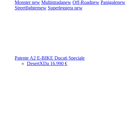
Monster
new
Multistrada
new
Off-Road
new
Panigale
new
Streetfighter
new
Superleggera
new
Patente A2
E-BIKE
Ducati Speciale
DesertX
Da 16.990 €