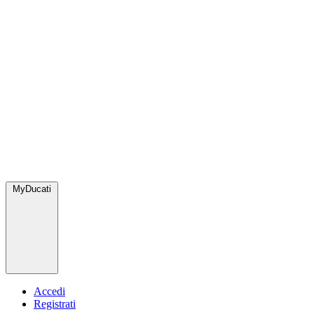
MyDucati
Accedi
Registrati