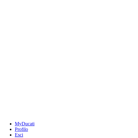
MyDucati
Profilo
Esci