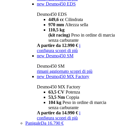
new
Desmo450 EDS
Desmo450 EDS
449,6 cc
Cilindrata
970 mm
Altezza sella
110,5 kg
(kit racing)
Peso in ordine di marcia
senza carburante
A partire da 12.990 €
i
configura
scopri di più
new
Desmo450 SM
Desmo450 SM
rimani aggiornato
scopri di più
new
Desmo450 MX Factory
Desmo450 MX Factory
63,5 CV
Potenza
53,5 Nm
Coppia
104 kg
Peso in ordine di marcia
senza carburante
A partire da 14.990 €
i
configura
scopri di più
Panigale
Da 16.790 €