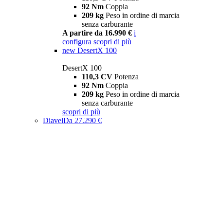
92 Nm
Coppia
209 kg
Peso in ordine di marcia
senza carburante
A partire da 16.990 €
i
configura
scopri di più
new
DesertX 100
DesertX 100
110,3 CV
Potenza
92 Nm
Coppia
209 kg
Peso in ordine di marcia
senza carburante
scopri di più
Diavel
Da 27.290 €