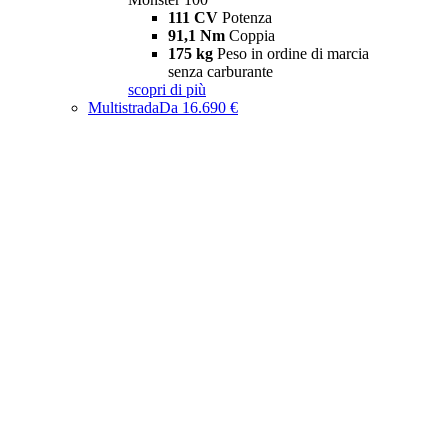
111 CV
Potenza
91,1 Nm
Coppia
175 kg
Peso in ordine di marcia
senza carburante
scopri di più
Multistrada
Da 16.690 €