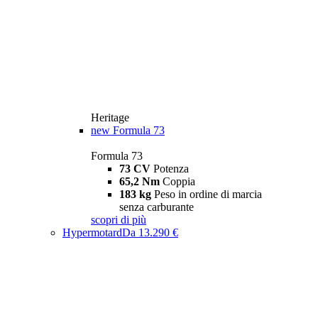
Heritage
new
Formula 73
Formula 73
73 CV
Potenza
65,2 Nm
Coppia
183 kg
Peso in ordine di marcia
senza carburante
scopri di più
Hypermotard
Da 13.290 €