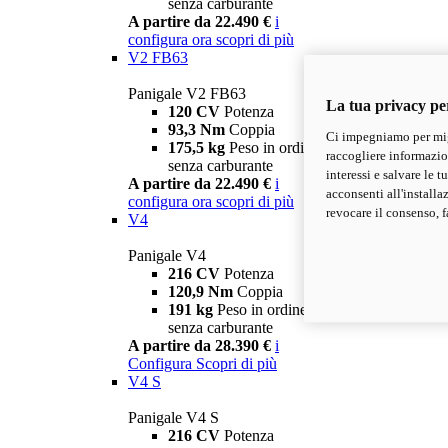
senza carburante
A partire da 22.490 €
i
configura ora
scopri di più
V2 FB63
Panigale V2 FB63
La tua privacy pe
120 CV
Potenza
93,3 Nm
Coppia
Ci impegniamo per migl
175,5 kg
Peso in ordine di marcia
raccogliere informazioni
senza carburante
interessi e salvare le 
A partire da 22.490 €
i
acconsenti all'installa
configura ora
scopri di più
revocare il consenso, f
V4
Panigale V4
216 CV
Potenza
120,9 Nm
Coppia
191 kg
Peso in ordine di marcia
senza carburante
A partire da 28.390 €
i
Configura
Scopri di più
V4 S
Panigale V4 S
216 CV
Potenza