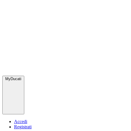
MyDucati
Accedi
Registrati