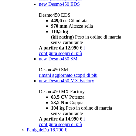
new
Desmo450 EDS
Desmo450 EDS
449,6 cc
Cilindrata
970 mm
Altezza sella
110,5 kg
(kit racing)
Peso in ordine di marcia
senza carburante
A partire da 12.990 €
i
configura
scopri di più
new
Desmo450 SM
Desmo450 SM
rimani aggiornato
scopri di più
new
Desmo450 MX Factory
Desmo450 MX Factory
63,5 CV
Potenza
53,5 Nm
Coppia
104 kg
Peso in ordine di marcia
senza carburante
A partire da 14.990 €
i
configura
scopri di più
Panigale
Da 16.790 €