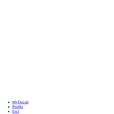
MyDucati
Profilo
Esci