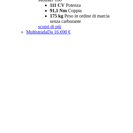
111 CV
Potenza
91,1 Nm
Coppia
175 kg
Peso in ordine di marcia
senza carburante
scopri di più
Multistrada
Da 16.690 €