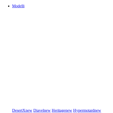
Modelli
DesertX
new
Diavel
new
Heritage
new
Hypermotard
new