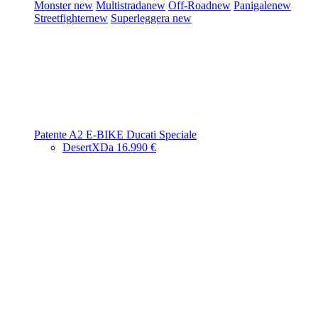
Monster
new
Multistrada
new
Off-Road
new
Panigale
new
Streetfighter
new
Superleggera
new
Patente A2
E-BIKE
Ducati Speciale
DesertX
Da 16.990 €