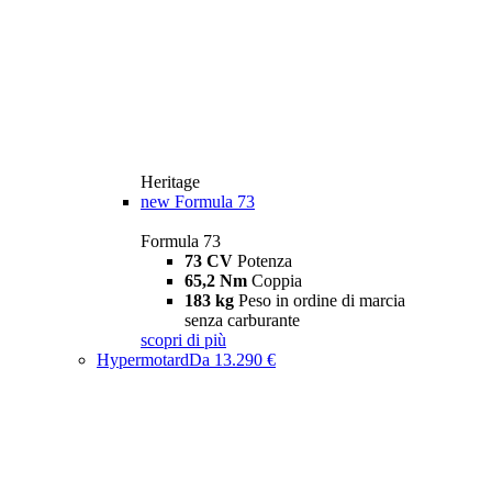
Heritage
new
Formula 73
Formula 73
73 CV
Potenza
65,2 Nm
Coppia
183 kg
Peso in ordine di marcia
senza carburante
scopri di più
Hypermotard
Da 13.290 €