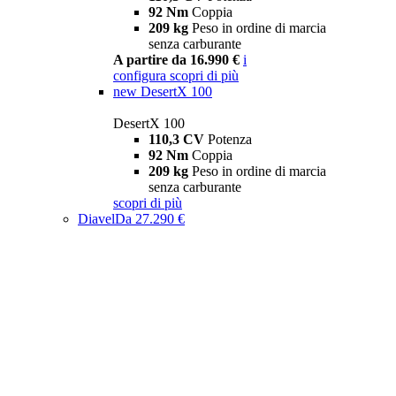
92 Nm
Coppia
209 kg
Peso in ordine di marcia
senza carburante
A partire da 16.990 €
i
configura
scopri di più
new
DesertX 100
DesertX 100
110,3 CV
Potenza
92 Nm
Coppia
209 kg
Peso in ordine di marcia
senza carburante
scopri di più
Diavel
Da 27.290 €