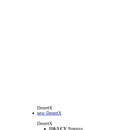
DesertX
new
DesertX
DesertX
110,3 CV
Potenza