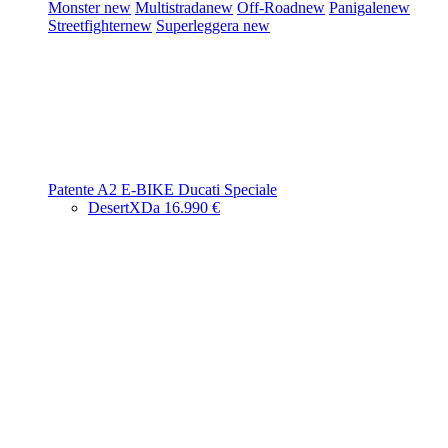
Monster
new
Multistrada
new
Off-Road
new
Panigale
new
Streetfighter
new
Superleggera
new
Patente A2
E-BIKE
Ducati Speciale
DesertX
Da 16.990 €