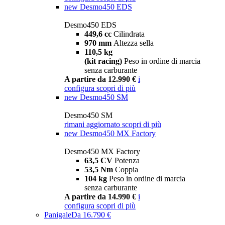
new
Desmo450 EDS
Desmo450 EDS
449,6 cc
Cilindrata
970 mm
Altezza sella
110,5 kg
(kit racing)
Peso in ordine di marcia
senza carburante
A partire da 12.990 €
i
configura
scopri di più
new
Desmo450 SM
Desmo450 SM
rimani aggiornato
scopri di più
new
Desmo450 MX Factory
Desmo450 MX Factory
63,5 CV
Potenza
53,5 Nm
Coppia
104 kg
Peso in ordine di marcia
senza carburante
A partire da 14.990 €
i
configura
scopri di più
Panigale
Da 16.790 €