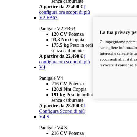
senza carburante
A partire da 22.490 €
i
configura ora
scopri di più
V2 FB63
Panigale V2 FB63
La tua privacy pe
120 CV
Potenza
93,3 Nm
Coppia
Ci impegniamo per migl
175,5 kg
Peso in ordine di marcia
raccogliere informazioni
senza carburante
interessi e salvare le 
A partire da 22.490 €
i
acconsenti all'installa
configura ora
scopri di più
revocare il consenso, f
V4
Panigale V4
216 CV
Potenza
120,9 Nm
Coppia
191 kg
Peso in ordine di marcia
senza carburante
A partire da 28.390 €
i
Configura
Scopri di più
V4 S
Panigale V4 S
216 CV
Potenza