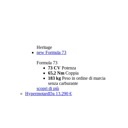
Heritage
new
Formula 73
Formula 73
73 CV
Potenza
65,2 Nm
Coppia
183 kg
Peso in ordine di marcia
senza carburante
scopri di più
Hypermotard
Da 13.290 €