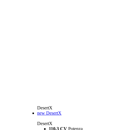
DesertX
new
DesertX
DesertX
110,3 CV
Potenza