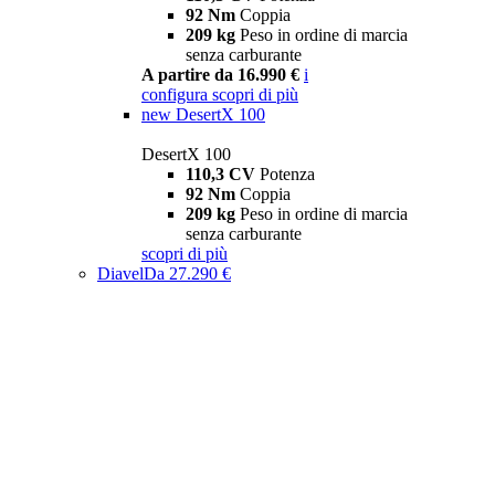
92 Nm
Coppia
209 kg
Peso in ordine di marcia
senza carburante
A partire da 16.990 €
i
configura
scopri di più
new
DesertX 100
DesertX 100
110,3 CV
Potenza
92 Nm
Coppia
209 kg
Peso in ordine di marcia
senza carburante
scopri di più
Diavel
Da 27.290 €