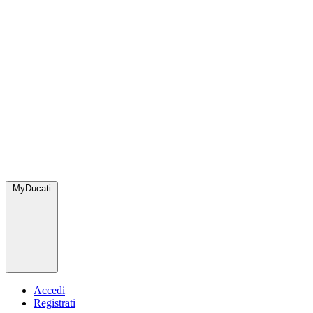
MyDucati
Accedi
Registrati