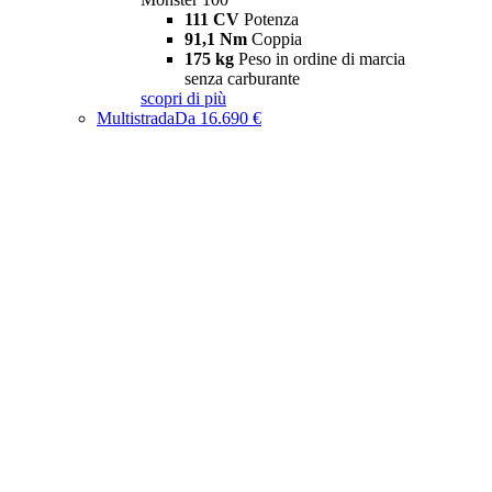
111 CV
Potenza
91,1 Nm
Coppia
175 kg
Peso in ordine di marcia
senza carburante
scopri di più
Multistrada
Da 16.690 €