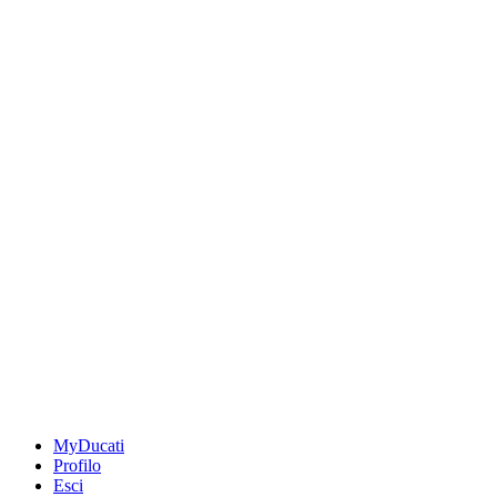
MyDucati
Profilo
Esci