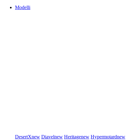
Modelli
DesertX
new
Diavel
new
Heritage
new
Hypermotard
new