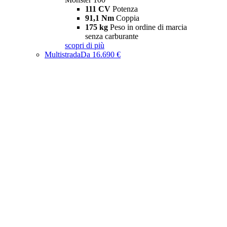
111 CV
Potenza
91,1 Nm
Coppia
175 kg
Peso in ordine di marcia
senza carburante
scopri di più
Multistrada
Da 16.690 €