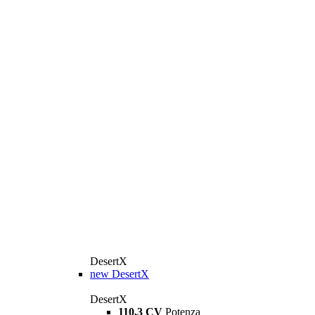
DesertX
new
DesertX
DesertX
110,3 CV
Potenza