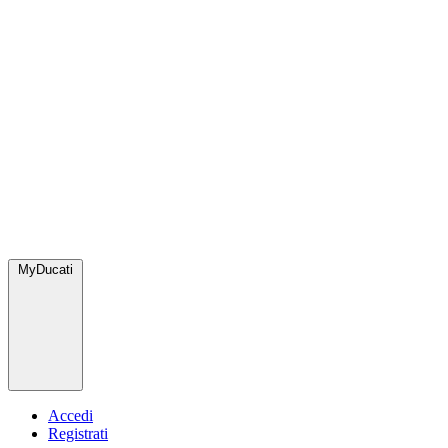
MyDucati
Accedi
Registrati