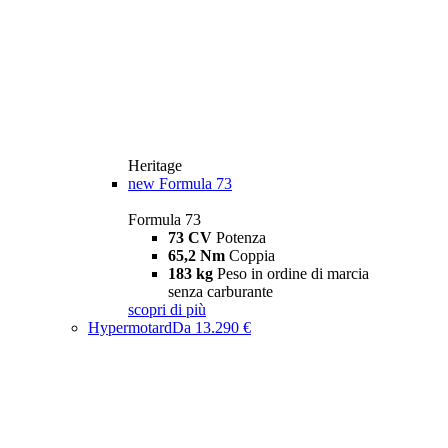
Heritage
new
Formula 73
Formula 73
73 CV
Potenza
65,2 Nm
Coppia
183 kg
Peso in ordine di marcia
senza carburante
scopri di più
Hypermotard
Da 13.290 €