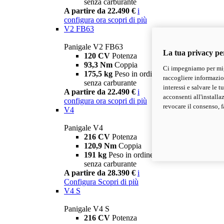
senza carburante
A partire da 22.490 €
i
configura ora
scopri di più
V2 FB63
Panigale V2 FB63
La tua privacy pe
120 CV
Potenza
93,3 Nm
Coppia
Ci impegniamo per migl
175,5 kg
Peso in ordine di marcia
raccogliere informazioni
senza carburante
interessi e salvare le 
A partire da 22.490 €
i
acconsenti all'installa
configura ora
scopri di più
revocare il consenso, f
V4
Panigale V4
216 CV
Potenza
120,9 Nm
Coppia
191 kg
Peso in ordine di marcia
senza carburante
A partire da 28.390 €
i
Configura
Scopri di più
V4 S
Panigale V4 S
216 CV
Potenza