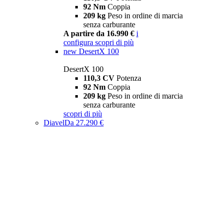
92 Nm
Coppia
209 kg
Peso in ordine di marcia
senza carburante
A partire da 16.990 €
i
configura
scopri di più
new
DesertX 100
DesertX 100
110,3 CV
Potenza
92 Nm
Coppia
209 kg
Peso in ordine di marcia
senza carburante
scopri di più
Diavel
Da 27.290 €