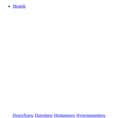
Modelli
DesertX
new
Diavel
new
Heritage
new
Hypermotard
new