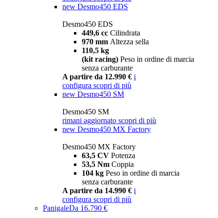
new
Desmo450 EDS
Desmo450 EDS
449,6 cc
Cilindrata
970 mm
Altezza sella
110,5 kg
(kit racing)
Peso in ordine di marcia
senza carburante
A partire da 12.990 €
i
configura
scopri di più
new
Desmo450 SM
Desmo450 SM
rimani aggiornato
scopri di più
new
Desmo450 MX Factory
Desmo450 MX Factory
63,5 CV
Potenza
53,5 Nm
Coppia
104 kg
Peso in ordine di marcia
senza carburante
A partire da 14.990 €
i
configura
scopri di più
Panigale
Da 16.790 €