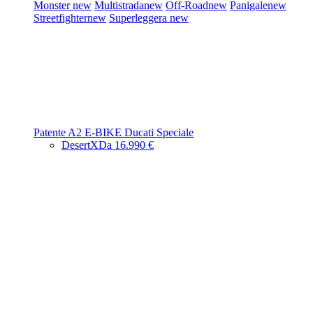
Monster
new
Multistrada
new
Off-Road
new
Panigale
new
Streetfighter
new
Superleggera
new
Patente A2
E-BIKE
Ducati Speciale
DesertX
Da 16.990 €