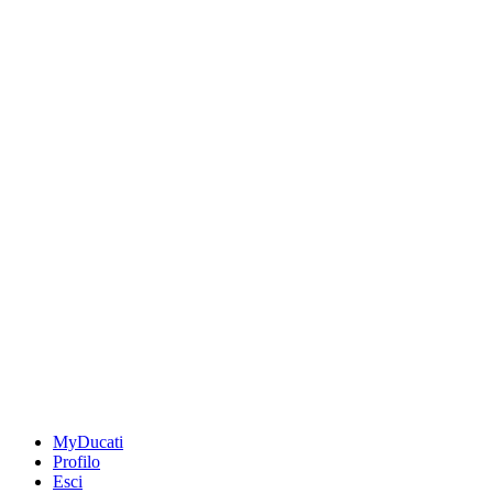
MyDucati
Profilo
Esci