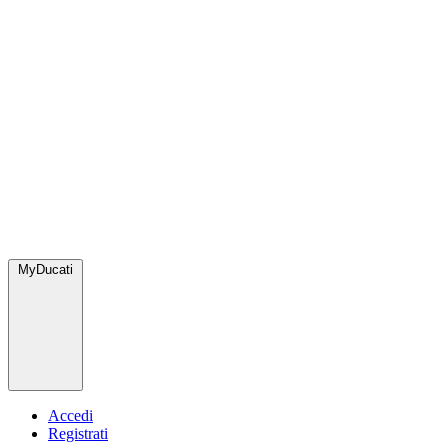
MyDucati
Accedi
Registrati