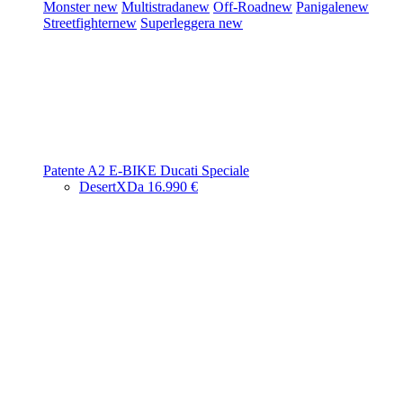
Monster
new
Multistrada
new
Off-Road
new
Panigale
new
Streetfighter
new
Superleggera
new
Patente A2
E-BIKE
Ducati Speciale
DesertX
Da 16.990 €