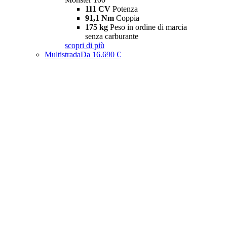
111 CV
Potenza
91,1 Nm
Coppia
175 kg
Peso in ordine di marcia
senza carburante
scopri di più
Multistrada
Da 16.690 €