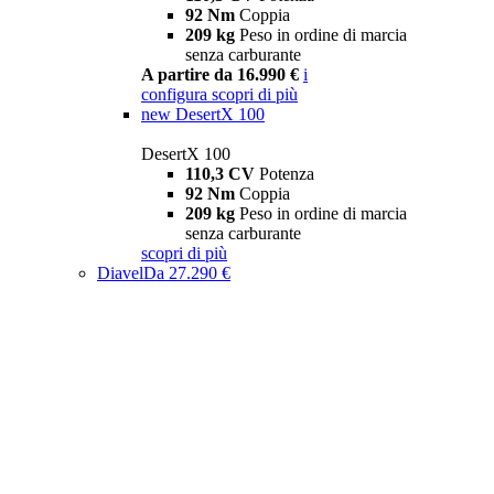
92 Nm
Coppia
209 kg
Peso in ordine di marcia
senza carburante
A partire da 16.990 €
i
configura
scopri di più
new
DesertX 100
DesertX 100
110,3 CV
Potenza
92 Nm
Coppia
209 kg
Peso in ordine di marcia
senza carburante
scopri di più
Diavel
Da 27.290 €