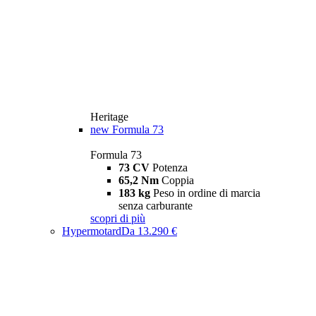
Heritage
new
Formula 73
Formula 73
73 CV
Potenza
65,2 Nm
Coppia
183 kg
Peso in ordine di marcia
senza carburante
scopri di più
Hypermotard
Da 13.290 €