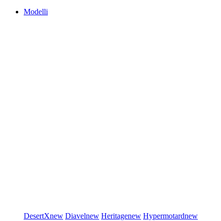
Modelli
DesertX
new
Diavel
new
Heritage
new
Hypermotard
new