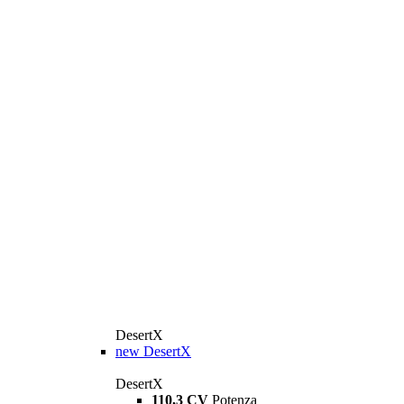
DesertX
new
DesertX
DesertX
110,3 CV
Potenza