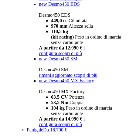
new
Desmo450 EDS
Desmo450 EDS
449,6 cc
Cilindrata
970 mm
Altezza sella
110,5 kg
(kit racing)
Peso in ordine di marcia
senza carburante
A partire da 12.990 €
i
configura
scopri di più
new
Desmo450 SM
Desmo450 SM
rimani aggiornato
scopri di più
new
Desmo450 MX Factory
Desmo450 MX Factory
63,5 CV
Potenza
53,5 Nm
Coppia
104 kg
Peso in ordine di marcia
senza carburante
A partire da 14.990 €
i
configura
scopri di più
Panigale
Da 16.790 €