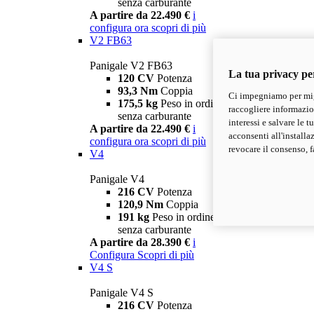
senza carburante
A partire da 22.490 €
i
configura ora
scopri di più
V2 FB63
Panigale V2 FB63
La tua privacy pe
120 CV
Potenza
93,3 Nm
Coppia
Ci impegniamo per migl
175,5 kg
Peso in ordine di marcia
raccogliere informazioni
senza carburante
interessi e salvare le 
A partire da 22.490 €
i
acconsenti all'installa
configura ora
scopri di più
revocare il consenso, f
V4
Panigale V4
216 CV
Potenza
120,9 Nm
Coppia
191 kg
Peso in ordine di marcia
senza carburante
A partire da 28.390 €
i
Configura
Scopri di più
V4 S
Panigale V4 S
216 CV
Potenza