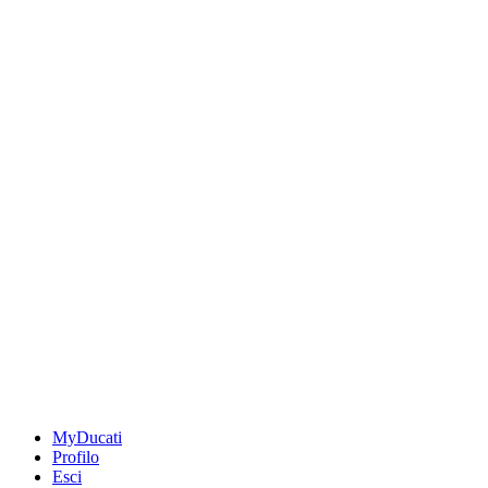
MyDucati
Profilo
Esci