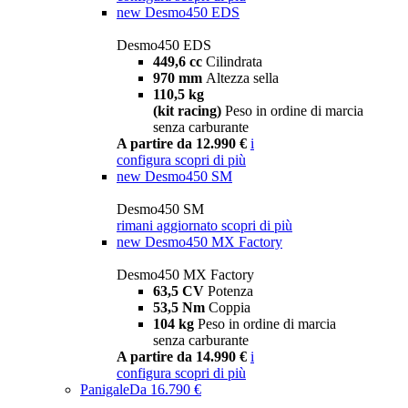
new
Desmo450 EDS
Desmo450 EDS
449,6 cc
Cilindrata
970 mm
Altezza sella
110,5 kg
(kit racing)
Peso in ordine di marcia
senza carburante
A partire da 12.990 €
i
configura
scopri di più
new
Desmo450 SM
Desmo450 SM
rimani aggiornato
scopri di più
new
Desmo450 MX Factory
Desmo450 MX Factory
63,5 CV
Potenza
53,5 Nm
Coppia
104 kg
Peso in ordine di marcia
senza carburante
A partire da 14.990 €
i
configura
scopri di più
Panigale
Da 16.790 €