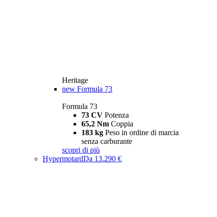
Heritage
new
Formula 73
Formula 73
73 CV
Potenza
65,2 Nm
Coppia
183 kg
Peso in ordine di marcia
senza carburante
scopri di più
Hypermotard
Da 13.290 €