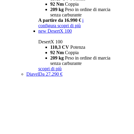
92 Nm
Coppia
209 kg
Peso in ordine di marcia
senza carburante
A partire da 16.990 €
i
configura
scopri di più
new
DesertX 100
DesertX 100
110,3 CV
Potenza
92 Nm
Coppia
209 kg
Peso in ordine di marcia
senza carburante
scopri di più
Diavel
Da 27.290 €