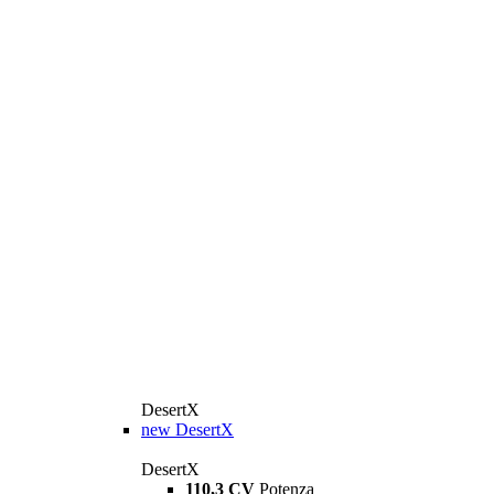
DesertX
new
DesertX
DesertX
110,3 CV
Potenza