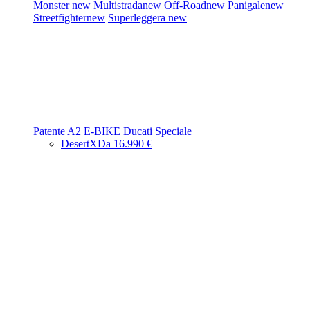
Monster
new
Multistrada
new
Off-Road
new
Panigale
new
Streetfighter
new
Superleggera
new
Patente A2
E-BIKE
Ducati Speciale
DesertX
Da 16.990 €