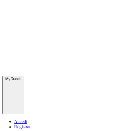
MyDucati
Accedi
Registrati