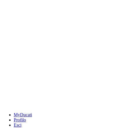
MyDucati
Profilo
Esci