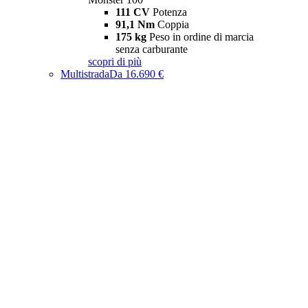
111 CV
Potenza
91,1 Nm
Coppia
175 kg
Peso in ordine di marcia
senza carburante
scopri di più
Multistrada
Da 16.690 €