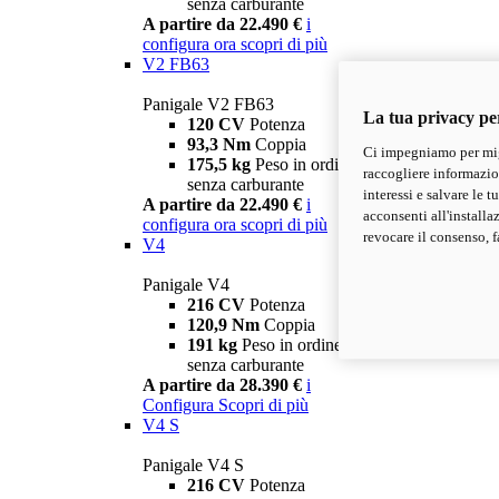
senza carburante
A partire da 22.490 €
i
configura ora
scopri di più
V2 FB63
Panigale V2 FB63
La tua privacy pe
120 CV
Potenza
93,3 Nm
Coppia
Ci impegniamo per migl
175,5 kg
Peso in ordine di marcia
raccogliere informazioni
senza carburante
interessi e salvare le 
A partire da 22.490 €
i
acconsenti all'installa
configura ora
scopri di più
revocare il consenso, f
V4
Panigale V4
216 CV
Potenza
120,9 Nm
Coppia
191 kg
Peso in ordine di marcia
senza carburante
A partire da 28.390 €
i
Configura
Scopri di più
V4 S
Panigale V4 S
216 CV
Potenza