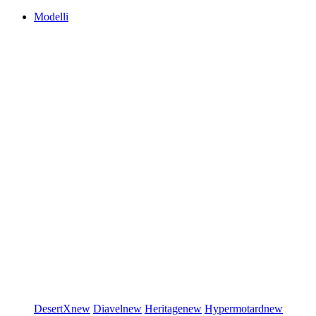
Modelli
DesertX
new
Diavel
new
Heritage
new
Hypermotard
new