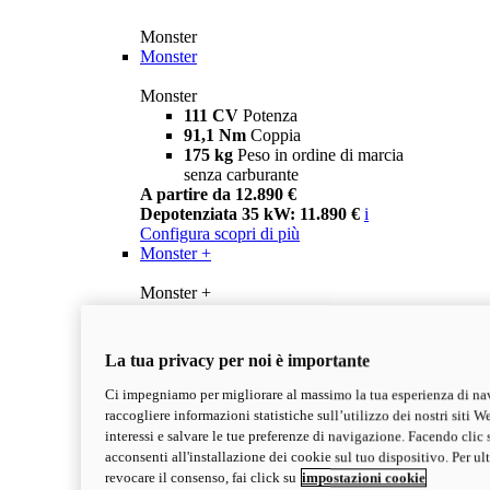
Monster
Monster
Monster
111 CV
Potenza
91,1 Nm
Coppia
175 kg
Peso in ordine di marcia
senza carburante
A partire da 12.890 €
Depotenziata 35 kW: 11.890 €
i
Configura
scopri di più
Monster +
Monster +
111 CV
Potenza
91,1 Nm
Coppia
175 kg
Peso in ordine di marcia
La tua privacy per noi è importante
senza carburante
A partire da 13.290 €
Ci impegniamo per migliorare al massimo la tua esperienza di na
Depotenziata 35 kW: 12.290 €
i
raccogliere informazioni statistiche sull’utilizzo dei nostri siti We
Configura
Scopri di più
interessi e salvare le tue preferenze di navigazione. Facendo clic 
new
Monster 100
acconsenti all'installazione dei cookie sul tuo dispositivo. Per u
revocare il consenso, fai click su
impostazioni cookie
Monster 100