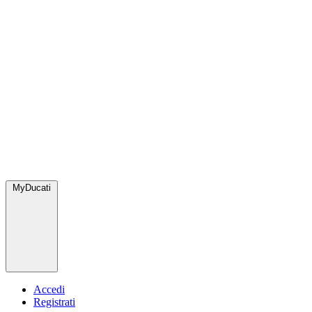
MyDucati
Accedi
Registrati