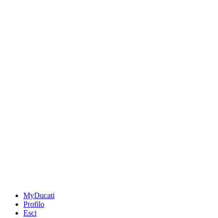
MyDucati
Profilo
Esci