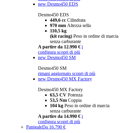
new
Desmo450 EDS
Desmo450 EDS
449,6 cc
Cilindrata
970 mm
Altezza sella
110,5 kg
(kit racing)
Peso in ordine di marcia
senza carburante
A partire da 12.990 €
i
configura
scopri di più
new
Desmo450 SM
Desmo450 SM
rimani aggiornato
scopri di più
new
Desmo450 MX Factory
Desmo450 MX Factory
63,5 CV
Potenza
53,5 Nm
Coppia
104 kg
Peso in ordine di marcia
senza carburante
A partire da 14.990 €
i
configura
scopri di più
Panigale
Da 16.790 €