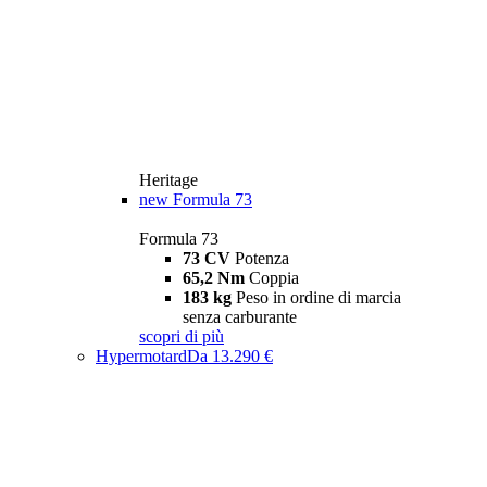
Heritage
new
Formula 73
Formula 73
73 CV
Potenza
65,2 Nm
Coppia
183 kg
Peso in ordine di marcia
senza carburante
scopri di più
Hypermotard
Da 13.290 €