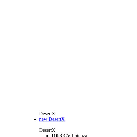
DesertX
new
DesertX
DesertX
110,3 CV
Potenza