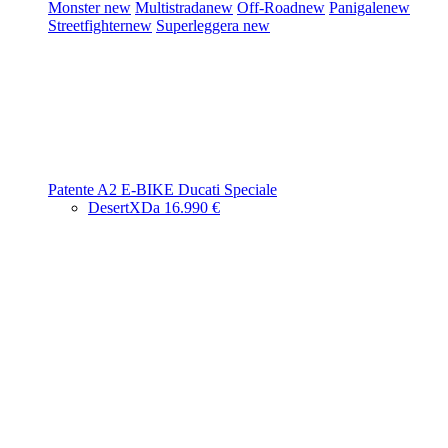
Monster
new
Multistrada
new
Off-Road
new
Panigale
new
Streetfighter
new
Superleggera
new
Patente A2
E-BIKE
Ducati Speciale
DesertX
Da 16.990 €