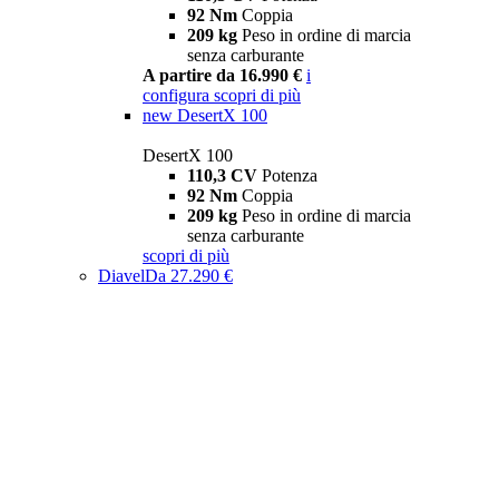
92 Nm
Coppia
209 kg
Peso in ordine di marcia
senza carburante
A partire da 16.990 €
i
configura
scopri di più
new
DesertX 100
DesertX 100
110,3 CV
Potenza
92 Nm
Coppia
209 kg
Peso in ordine di marcia
senza carburante
scopri di più
Diavel
Da 27.290 €