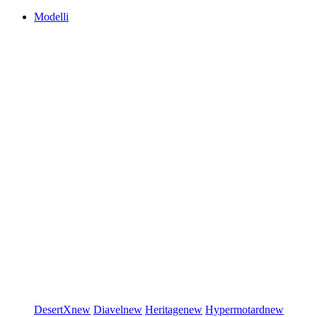
Modelli
DesertX
new
Diavel
new
Heritage
new
Hypermotard
new