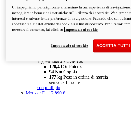
Ci impegniamo per migliorare al massimo la tua esperienza di navigazione.
Hypermotard V2 SP
raccogliere informazioni statistiche sull’utilizzo dei nostri siti Web, proporti
120,4 CV
Potenza
interessi e salvare le tue preferenze di navigazione. Facendo clic sul pulsant
94 Nm
Coppia
acconsenti all'installazione dei cookie sul tuo dispositivo. Per ulteriori in
177 kg
Peso in ordine di marcia
revocare il consenso, fai click su
impostazioni cookie
senza carburante
A partire da 19.890 €
Depotenziata 35 kW: 18.890 €
i
configura
scopri di più
Impostazioni cookie
ACCETTA TUTTI
new
V2 SP 100
Hypermotard V2 SP 100
120,4 CV
Potenza
94 Nm
Coppia
177 kg
Peso in ordine di marcia
senza carburante
scopri di più
Monster
Da 12.890 €