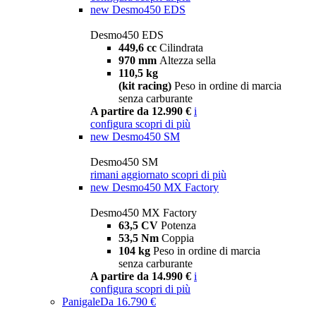
new
Desmo450 EDS
Desmo450 EDS
449,6 cc
Cilindrata
970 mm
Altezza sella
110,5 kg
(kit racing)
Peso in ordine di marcia
senza carburante
A partire da 12.990 €
i
configura
scopri di più
new
Desmo450 SM
Desmo450 SM
rimani aggiornato
scopri di più
new
Desmo450 MX Factory
Desmo450 MX Factory
63,5 CV
Potenza
53,5 Nm
Coppia
104 kg
Peso in ordine di marcia
senza carburante
A partire da 14.990 €
i
configura
scopri di più
Panigale
Da 16.790 €