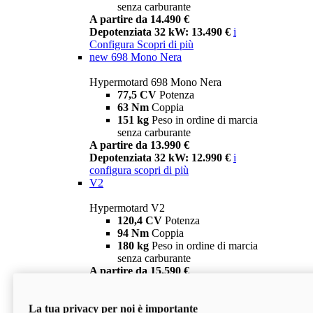
senza carburante
A partire da 14.490 €
Depotenziata 32 kW: 13.490 €
i
Configura
Scopri di più
new
698 Mono Nera
Hypermotard 698 Mono Nera
77,5 CV
Potenza
63 Nm
Coppia
151 kg
Peso in ordine di marcia
senza carburante
A partire da 13.990 €
Depotenziata 32 kW: 12.990 €
i
configura
scopri di più
V2
Hypermotard V2
120,4 CV
Potenza
94 Nm
Coppia
180 kg
Peso in ordine di marcia
senza carburante
A partire da 15.590 €
Depotenziata 35 kW: 14.590 €
i
configura
scopri di più
La tua privacy per noi è importante
V2 SP