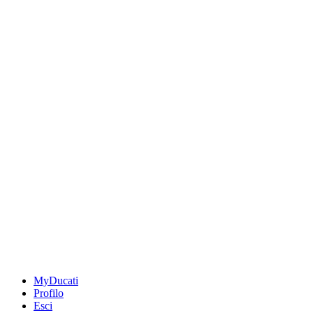
MyDucati
Profilo
Esci