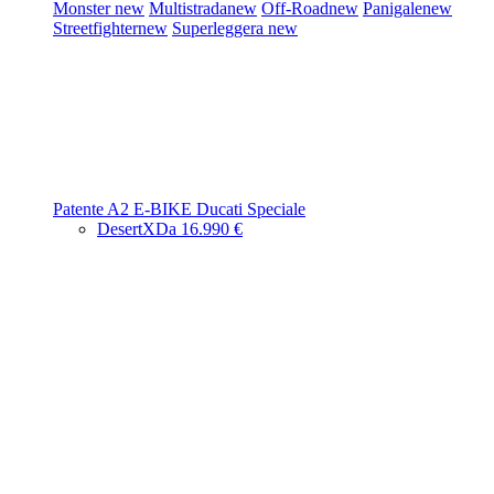
Monster
new
Multistrada
new
Off-Road
new
Panigale
new
Streetfighter
new
Superleggera
new
Patente A2
E-BIKE
Ducati Speciale
DesertX
Da 16.990 €