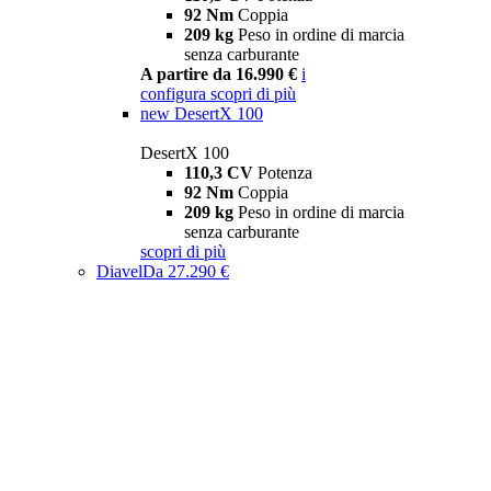
92 Nm
Coppia
209 kg
Peso in ordine di marcia
senza carburante
A partire da 16.990 €
i
configura
scopri di più
new
DesertX 100
DesertX 100
110,3 CV
Potenza
92 Nm
Coppia
209 kg
Peso in ordine di marcia
senza carburante
scopri di più
Diavel
Da 27.290 €