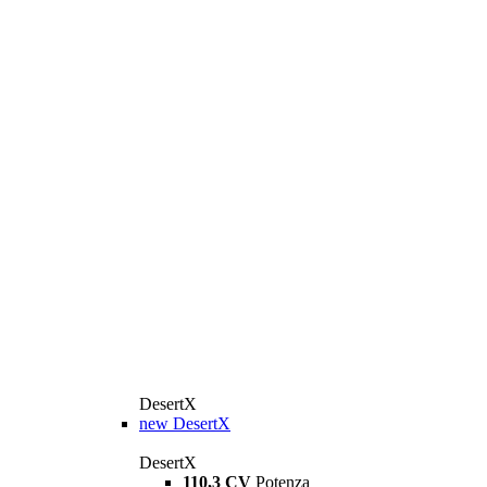
DesertX
new
DesertX
DesertX
110,3 CV
Potenza