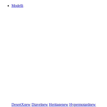
Modelli
DesertX
new
Diavel
new
Heritage
new
Hypermotard
new