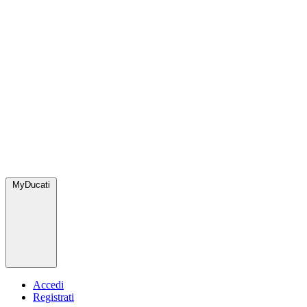
MyDucati
Accedi
Registrati