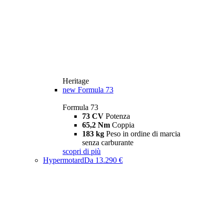
Heritage
new
Formula 73
Formula 73
73 CV
Potenza
65,2 Nm
Coppia
183 kg
Peso in ordine di marcia
senza carburante
scopri di più
Hypermotard
Da 13.290 €