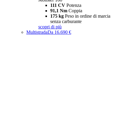
111 CV
Potenza
91,1 Nm
Coppia
175 kg
Peso in ordine di marcia
senza carburante
scopri di più
Multistrada
Da 16.690 €