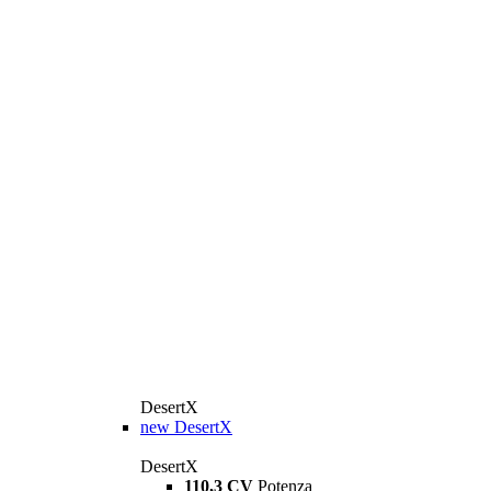
DesertX
new
DesertX
DesertX
110,3 CV
Potenza