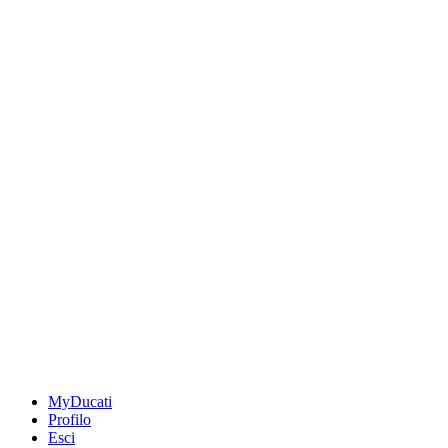
MyDucati
Profilo
Esci