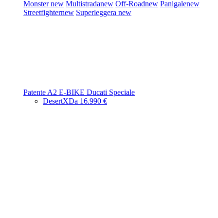
Monster
new
Multistrada
new
Off-Road
new
Panigale
new
Streetfighter
new
Superleggera
new
Patente A2
E-BIKE
Ducati Speciale
DesertX
Da 16.990 €