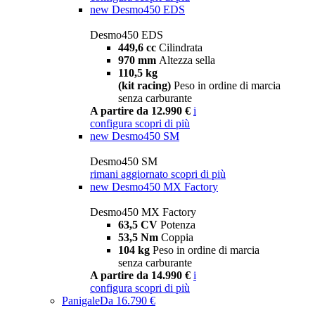
new
Desmo450 EDS
Desmo450 EDS
449,6 cc
Cilindrata
970 mm
Altezza sella
110,5 kg
(kit racing)
Peso in ordine di marcia
senza carburante
A partire da 12.990 €
i
configura
scopri di più
new
Desmo450 SM
Desmo450 SM
rimani aggiornato
scopri di più
new
Desmo450 MX Factory
Desmo450 MX Factory
63,5 CV
Potenza
53,5 Nm
Coppia
104 kg
Peso in ordine di marcia
senza carburante
A partire da 14.990 €
i
configura
scopri di più
Panigale
Da 16.790 €