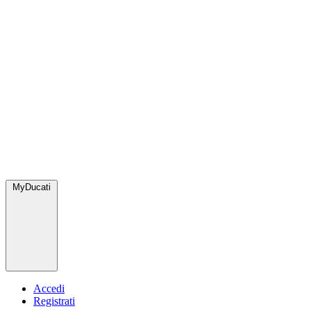
MyDucati
Accedi
Registrati