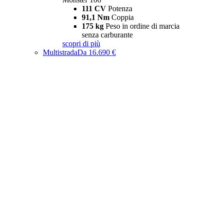
111 CV
Potenza
91,1 Nm
Coppia
175 kg
Peso in ordine di marcia
senza carburante
scopri di più
Multistrada
Da 16.690 €