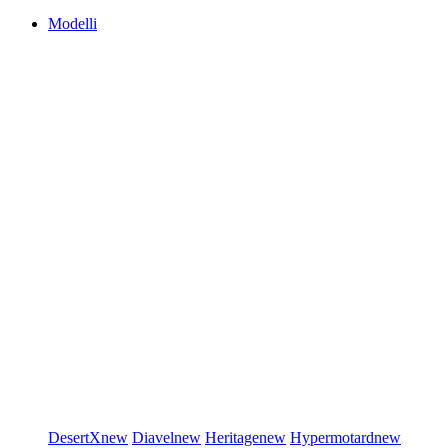
Modelli
DesertX
new
Diavel
new
Heritage
new
Hypermotard
new