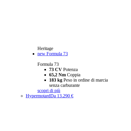
Heritage
new
Formula 73
Formula 73
73 CV
Potenza
65,2 Nm
Coppia
183 kg
Peso in ordine di marcia
senza carburante
scopri di più
Hypermotard
Da 13.290 €