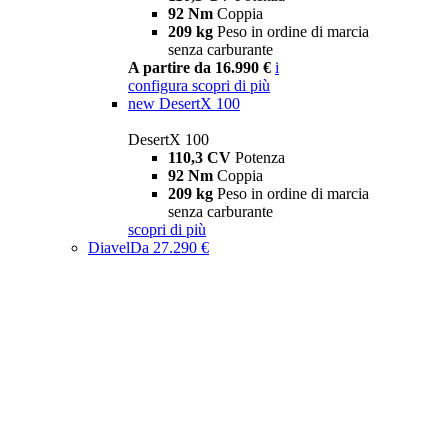
92 Nm
Coppia
209 kg
Peso in ordine di marcia
senza carburante
A partire da 16.990 €
i
configura
scopri di più
new
DesertX 100
DesertX 100
110,3 CV
Potenza
92 Nm
Coppia
209 kg
Peso in ordine di marcia
senza carburante
scopri di più
Diavel
Da 27.290 €