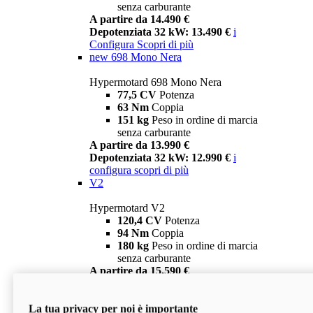
senza carburante
A partire da 14.490 €
Depotenziata 32 kW: 13.490 €
i
Configura
Scopri di più
new
698 Mono Nera
Hypermotard 698 Mono Nera
77,5 CV
Potenza
63 Nm
Coppia
151 kg
Peso in ordine di marcia
senza carburante
A partire da 13.990 €
Depotenziata 32 kW: 12.990 €
i
configura
scopri di più
V2
Hypermotard V2
120,4 CV
Potenza
94 Nm
Coppia
180 kg
Peso in ordine di marcia
senza carburante
A partire da 15.590 €
Depotenziata 35 kW: 14.590 €
i
configura
scopri di più
La tua privacy per noi è importante
V2 SP