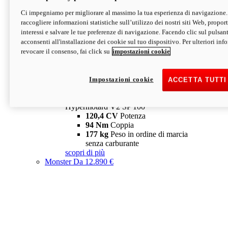
Ci impegniamo per migliorare al massimo la tua esperienza di navigazione.
Hypermotard V2 SP
raccogliere informazioni statistiche sull’utilizzo dei nostri siti Web, proporti
120,4 CV
Potenza
interessi e salvare le tue preferenze di navigazione. Facendo clic sul pulsant
94 Nm
Coppia
acconsenti all'installazione dei cookie sul tuo dispositivo. Per ulteriori in
177 kg
Peso in ordine di marcia
revocare il consenso, fai click su
impostazioni cookie
senza carburante
A partire da 19.890 €
Depotenziata 35 kW: 18.890 €
i
configura
scopri di più
Impostazioni cookie
ACCETTA TUTTI
new
V2 SP 100
Hypermotard V2 SP 100
120,4 CV
Potenza
94 Nm
Coppia
177 kg
Peso in ordine di marcia
senza carburante
scopri di più
Monster
Da 12.890 €