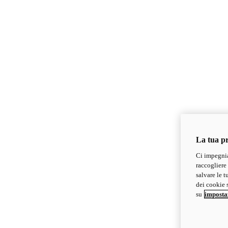
La tua pr
Ci impegnia
raccogliere 
salvare le t
dei cookie s
su
imposta