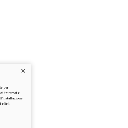
ie per
oi interessi e
ll'installazione
i click