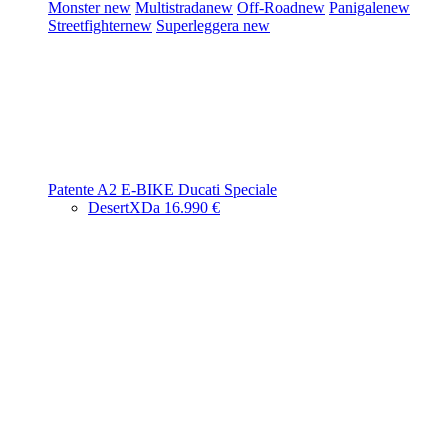
Monster
new
Multistrada
new
Off-Road
new
Panigale
new
Streetfighter
new
Superleggera
new
Patente A2
E-BIKE
Ducati Speciale
DesertX
Da 16.990 €