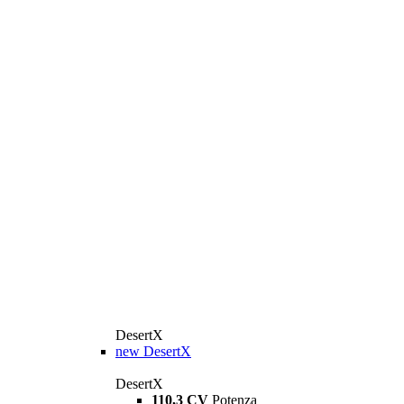
DesertX
new
DesertX
DesertX
110,3 CV
Potenza