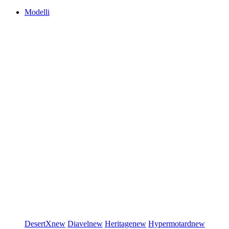
Modelli
DesertX
new
Diavel
new
Heritage
new
Hypermotard
new