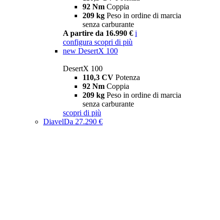
92 Nm
Coppia
209 kg
Peso in ordine di marcia
senza carburante
A partire da 16.990 €
i
configura
scopri di più
new
DesertX 100
DesertX 100
110,3 CV
Potenza
92 Nm
Coppia
209 kg
Peso in ordine di marcia
senza carburante
scopri di più
Diavel
Da 27.290 €