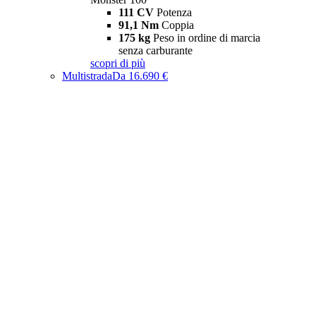
111 CV
Potenza
91,1 Nm
Coppia
175 kg
Peso in ordine di marcia
senza carburante
scopri di più
Multistrada
Da 16.690 €