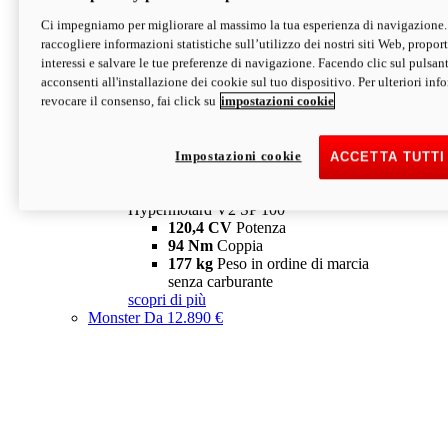
Ci impegniamo per migliorare al massimo la tua esperienza di navigazione.
Hypermotard V2 SP
raccogliere informazioni statistiche sull’utilizzo dei nostri siti Web, proporti
120,4 CV
Potenza
interessi e salvare le tue preferenze di navigazione. Facendo clic sul pulsant
94 Nm
Coppia
acconsenti all'installazione dei cookie sul tuo dispositivo. Per ulteriori in
177 kg
Peso in ordine di marcia
revocare il consenso, fai click su
impostazioni cookie
senza carburante
A partire da 19.890 €
Depotenziata 35 kW: 18.890 €
i
configura
scopri di più
Impostazioni cookie
ACCETTA TUTTI
new
V2 SP 100
Hypermotard V2 SP 100
120,4 CV
Potenza
94 Nm
Coppia
177 kg
Peso in ordine di marcia
senza carburante
scopri di più
Monster
Da 12.890 €