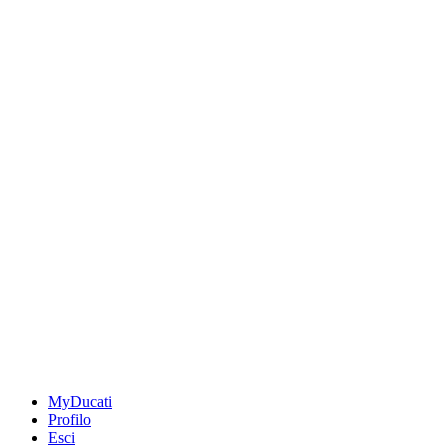
MyDucati
Profilo
Esci