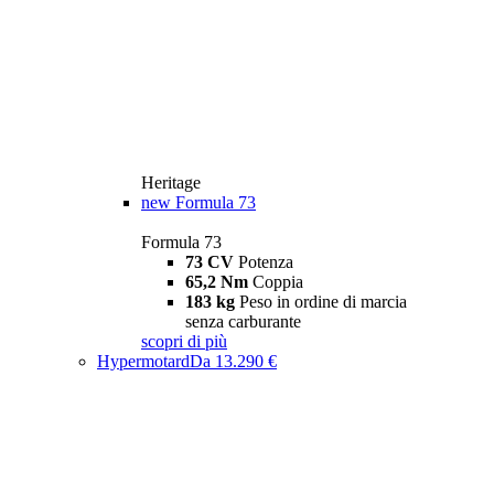
Heritage
new
Formula 73
Formula 73
73 CV
Potenza
65,2 Nm
Coppia
183 kg
Peso in ordine di marcia
senza carburante
scopri di più
Hypermotard
Da 13.290 €