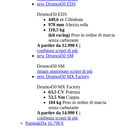
new
Desmo450 EDS
Desmo450 EDS
449,6 cc
Cilindrata
970 mm
Altezza sella
110,5 kg
(kit racing)
Peso in ordine di marcia
senza carburante
A partire da 12.990 €
i
configura
scopri di più
new
Desmo450 SM
Desmo450 SM
rimani aggiornato
scopri di più
new
Desmo450 MX Factory
Desmo450 MX Factory
63,5 CV
Potenza
53,5 Nm
Coppia
104 kg
Peso in ordine di marcia
senza carburante
A partire da 14.990 €
i
configura
scopri di più
Panigale
Da 16.790 €