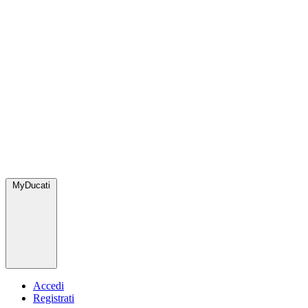
MyDucati
Accedi
Registrati