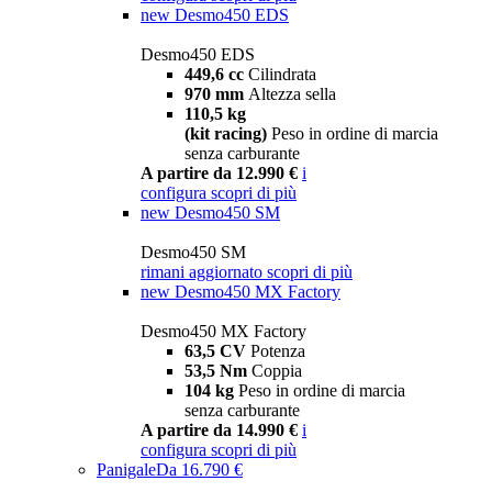
new
Desmo450 EDS
Desmo450 EDS
449,6 cc
Cilindrata
970 mm
Altezza sella
110,5 kg
(kit racing)
Peso in ordine di marcia
senza carburante
A partire da 12.990 €
i
configura
scopri di più
new
Desmo450 SM
Desmo450 SM
rimani aggiornato
scopri di più
new
Desmo450 MX Factory
Desmo450 MX Factory
63,5 CV
Potenza
53,5 Nm
Coppia
104 kg
Peso in ordine di marcia
senza carburante
A partire da 14.990 €
i
configura
scopri di più
Panigale
Da 16.790 €