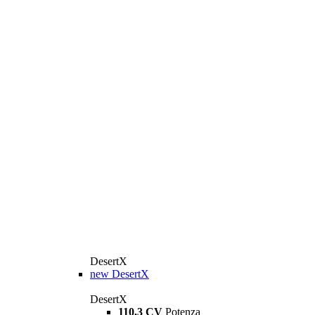
DesertX
new
DesertX
DesertX
110,3 CV
Potenza