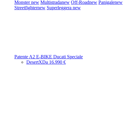
Monster
new
Multistrada
new
Off-Road
new
Panigale
new
Streetfighter
new
Superleggera
new
Patente A2
E-BIKE
Ducati Speciale
DesertX
Da 16.990 €