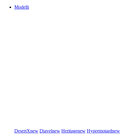
Modelli
DesertX
new
Diavel
new
Heritage
new
Hypermotard
new