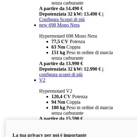
senza carburante
A partire da 14.490 €
Depotenziata 32 kW: 13.490 €
i
Configura
Scopri di più
new
698 Mono Nera
Hypermotard 698 Mono Nera
77,5 CV
Potenza
63 Nm
Coppia
151 kg
Peso in ordine di marcia
senza carburante
A partire da 13.990 €
Depotenziata 32 kW: 12.990 €
i
configura
scopri di più
V2
Hypermotard V2
120,4 CV
Potenza
94 Nm
Coppia
180 kg
Peso in ordine di marcia
senza carburante
A partire da 15.590 €
Depotenziata 35 kW: 14.590 €
i
configura
scopri di più
La tua privacy per noi è importante
V2 SP