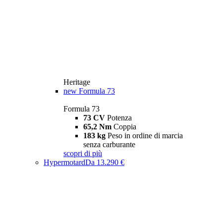
Heritage
new
Formula 73
Formula 73
73 CV
Potenza
65,2 Nm
Coppia
183 kg
Peso in ordine di marcia
senza carburante
scopri di più
Hypermotard
Da 13.290 €