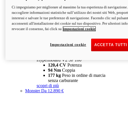
Ci impegniamo per migliorare al massimo la tua esperienza di navigazione.
Hypermotard V2 SP
raccogliere informazioni statistiche sull’utilizzo dei nostri siti Web, proporti
120,4 CV
Potenza
interessi e salvare le tue preferenze di navigazione. Facendo clic sul pulsant
94 Nm
Coppia
acconsenti all'installazione dei cookie sul tuo dispositivo. Per ulteriori in
177 kg
Peso in ordine di marcia
revocare il consenso, fai click su
impostazioni cookie
senza carburante
A partire da 19.890 €
Depotenziata 35 kW: 18.890 €
i
configura
scopri di più
Impostazioni cookie
ACCETTA TUTTI
new
V2 SP 100
Hypermotard V2 SP 100
120,4 CV
Potenza
94 Nm
Coppia
177 kg
Peso in ordine di marcia
senza carburante
scopri di più
Monster
Da 12.890 €