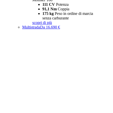
111 CV
Potenza
91,1 Nm
Coppia
175 kg
Peso in ordine di marcia
senza carburante
scopri di più
Multistrada
Da 16.690 €