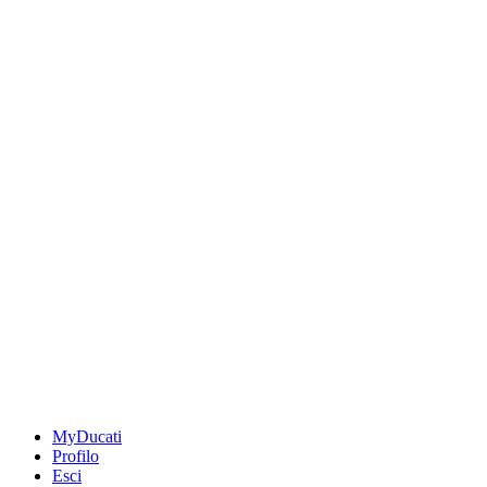
MyDucati
Profilo
Esci