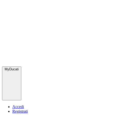
MyDucati
Accedi
Registrati