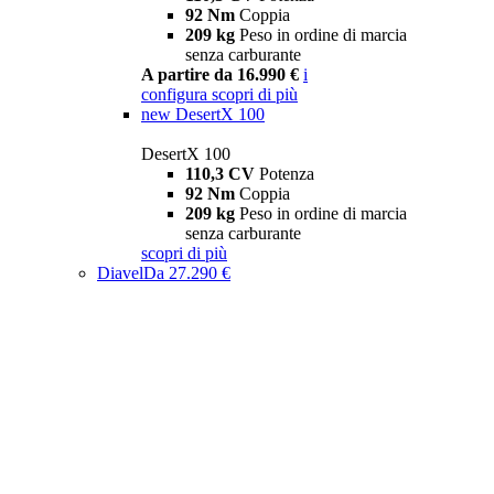
92 Nm
Coppia
209 kg
Peso in ordine di marcia
senza carburante
A partire da 16.990 €
i
configura
scopri di più
new
DesertX 100
DesertX 100
110,3 CV
Potenza
92 Nm
Coppia
209 kg
Peso in ordine di marcia
senza carburante
scopri di più
Diavel
Da 27.290 €