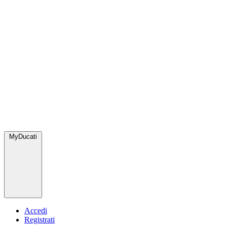
MyDucati
Accedi
Registrati