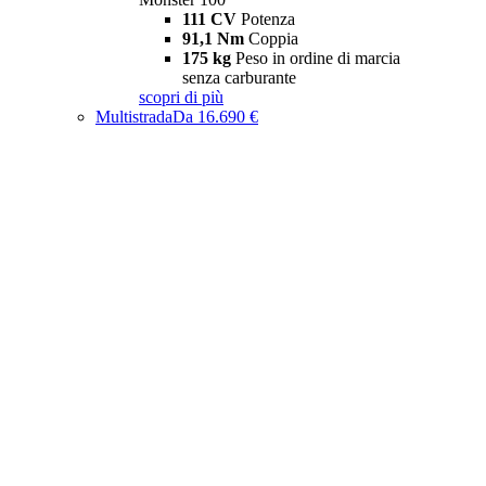
111 CV
Potenza
91,1 Nm
Coppia
175 kg
Peso in ordine di marcia
senza carburante
scopri di più
Multistrada
Da 16.690 €