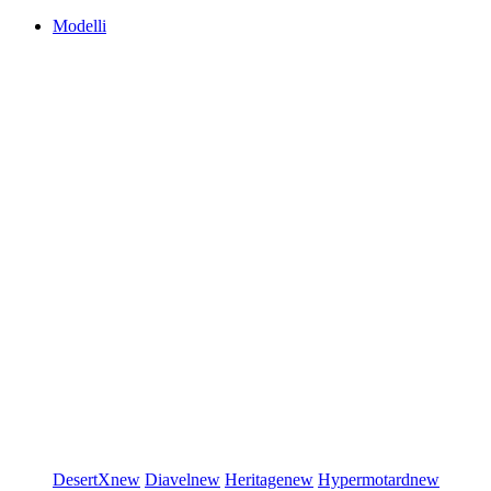
Modelli
DesertX
new
Diavel
new
Heritage
new
Hypermotard
new