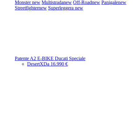
Monster
new
Multistrada
new
Off-Road
new
Panigale
new
Streetfighter
new
Superleggera
new
Patente A2
E-BIKE
Ducati Speciale
DesertX
Da 16.990 €