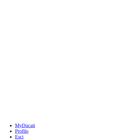
MyDucati
Profilo
Esci