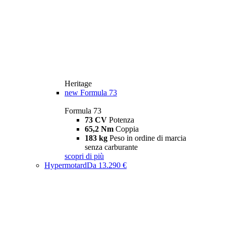
Heritage
new
Formula 73
Formula 73
73 CV
Potenza
65,2 Nm
Coppia
183 kg
Peso in ordine di marcia
senza carburante
scopri di più
Hypermotard
Da 13.290 €