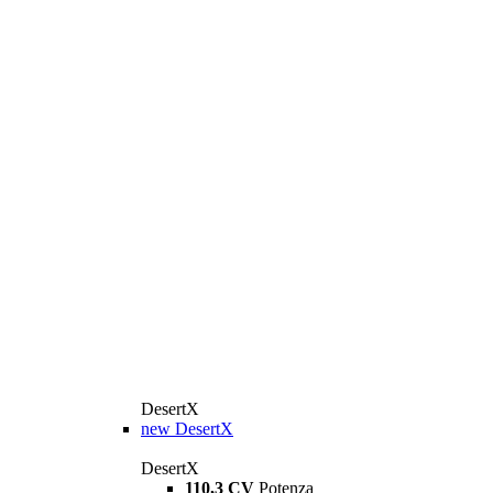
DesertX
new
DesertX
DesertX
110,3 CV
Potenza