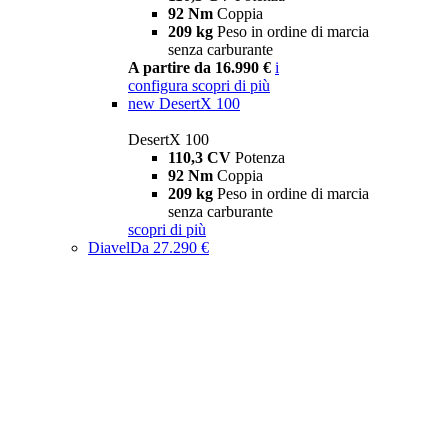
92 Nm
Coppia
209 kg
Peso in ordine di marcia
senza carburante
A partire da 16.990 €
i
configura
scopri di più
new
DesertX 100
DesertX 100
110,3 CV
Potenza
92 Nm
Coppia
209 kg
Peso in ordine di marcia
senza carburante
scopri di più
Diavel
Da 27.290 €