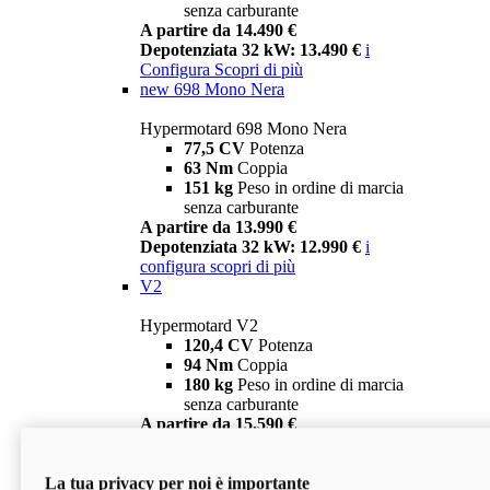
senza carburante
A partire da 14.490 €
Depotenziata 32 kW: 13.490 €
i
Configura
Scopri di più
new
698 Mono Nera
Hypermotard 698 Mono Nera
77,5 CV
Potenza
63 Nm
Coppia
151 kg
Peso in ordine di marcia
senza carburante
A partire da 13.990 €
Depotenziata 32 kW: 12.990 €
i
configura
scopri di più
V2
Hypermotard V2
120,4 CV
Potenza
94 Nm
Coppia
180 kg
Peso in ordine di marcia
senza carburante
A partire da 15.590 €
Depotenziata 35 kW: 14.590 €
i
configura
scopri di più
La tua privacy per noi è importante
V2 SP