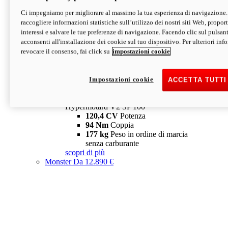
Ci impegniamo per migliorare al massimo la tua esperienza di navigazione.
Hypermotard V2 SP
raccogliere informazioni statistiche sull’utilizzo dei nostri siti Web, proporti
120,4 CV
Potenza
interessi e salvare le tue preferenze di navigazione. Facendo clic sul pulsant
94 Nm
Coppia
acconsenti all'installazione dei cookie sul tuo dispositivo. Per ulteriori in
177 kg
Peso in ordine di marcia
revocare il consenso, fai click su
impostazioni cookie
senza carburante
A partire da 19.890 €
Depotenziata 35 kW: 18.890 €
i
configura
scopri di più
Impostazioni cookie
ACCETTA TUTTI
new
V2 SP 100
Hypermotard V2 SP 100
120,4 CV
Potenza
94 Nm
Coppia
177 kg
Peso in ordine di marcia
senza carburante
scopri di più
Monster
Da 12.890 €