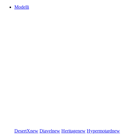
Modelli
DesertX
new
Diavel
new
Heritage
new
Hypermotard
new