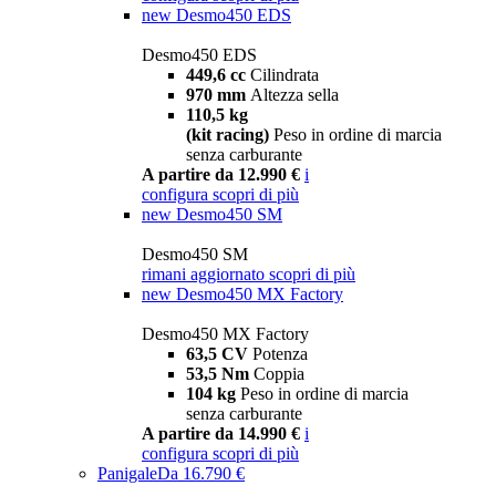
new
Desmo450 EDS
Desmo450 EDS
449,6 cc
Cilindrata
970 mm
Altezza sella
110,5 kg
(kit racing)
Peso in ordine di marcia
senza carburante
A partire da 12.990 €
i
configura
scopri di più
new
Desmo450 SM
Desmo450 SM
rimani aggiornato
scopri di più
new
Desmo450 MX Factory
Desmo450 MX Factory
63,5 CV
Potenza
53,5 Nm
Coppia
104 kg
Peso in ordine di marcia
senza carburante
A partire da 14.990 €
i
configura
scopri di più
Panigale
Da 16.790 €