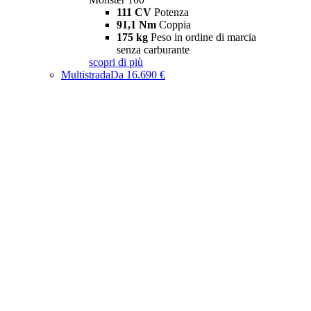
111 CV
Potenza
91,1 Nm
Coppia
175 kg
Peso in ordine di marcia
senza carburante
scopri di più
Multistrada
Da 16.690 €