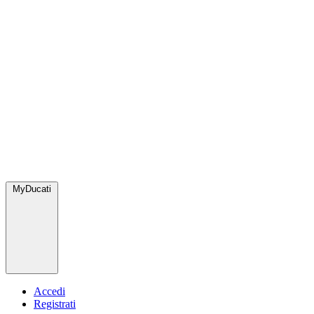
MyDucati
Accedi
Registrati