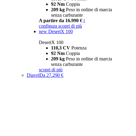
92 Nm
Coppia
209 kg
Peso in ordine di marcia
senza carburante
A partire da 16.990 €
i
configura
scopri di più
new
DesertX 100
DesertX 100
110,3 CV
Potenza
92 Nm
Coppia
209 kg
Peso in ordine di marcia
senza carburante
scopri di più
Diavel
Da 27.290 €