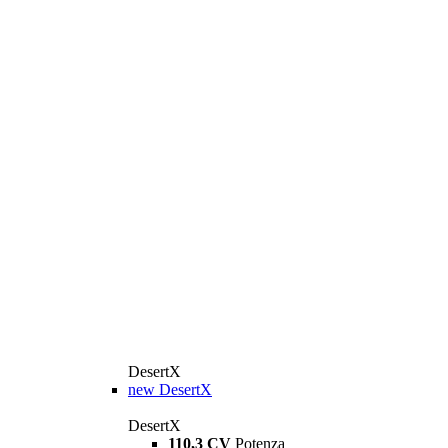
DesertX
new
DesertX
DesertX
110,3 CV
Potenza