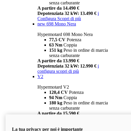
senza carburante
A partire da 14.490 €
Depotenziata 32 kW: 13.490 €
i
Configura
Scopri di più
new
698 Mono Nera
Hypermotard 698 Mono Nera
77,5 CV
Potenza
63 Nm
Coppia
151 kg
Peso in ordine di marcia
senza carburante
A partire da 13.990 €
Depotenziata 32 kW: 12.990 €
i
configura
scopri di più
V2
Hypermotard V2
120,4 CV
Potenza
94 Nm
Coppia
180 kg
Peso in ordine di marcia
senza carburante
A partire da 15.590 €
Depotenziata 35 kW: 14.590 €
i
configura
scopri di più
La tua privacy per noi è importante
V2 SP