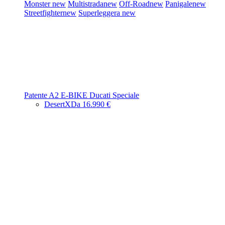
Monster
new
Multistrada
new
Off-Road
new
Panigale
new
Streetfighter
new
Superleggera
new
Patente A2
E-BIKE
Ducati Speciale
DesertX
Da 16.990 €