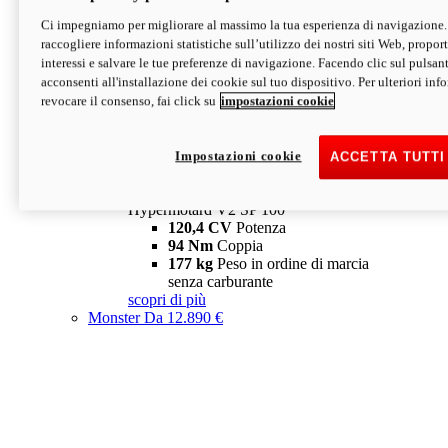
Ci impegniamo per migliorare al massimo la tua esperienza di navigazione.
Hypermotard V2 SP
raccogliere informazioni statistiche sull’utilizzo dei nostri siti Web, proporti
120,4 CV
Potenza
interessi e salvare le tue preferenze di navigazione. Facendo clic sul pulsant
94 Nm
Coppia
acconsenti all'installazione dei cookie sul tuo dispositivo. Per ulteriori in
177 kg
Peso in ordine di marcia
revocare il consenso, fai click su
impostazioni cookie
senza carburante
A partire da 19.890 €
Depotenziata 35 kW: 18.890 €
i
configura
scopri di più
Impostazioni cookie
ACCETTA TUTTI
new
V2 SP 100
Hypermotard V2 SP 100
120,4 CV
Potenza
94 Nm
Coppia
177 kg
Peso in ordine di marcia
senza carburante
scopri di più
Monster
Da 12.890 €