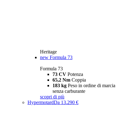
Heritage
new
Formula 73
Formula 73
73 CV
Potenza
65,2 Nm
Coppia
183 kg
Peso in ordine di marcia
senza carburante
scopri di più
Hypermotard
Da 13.290 €