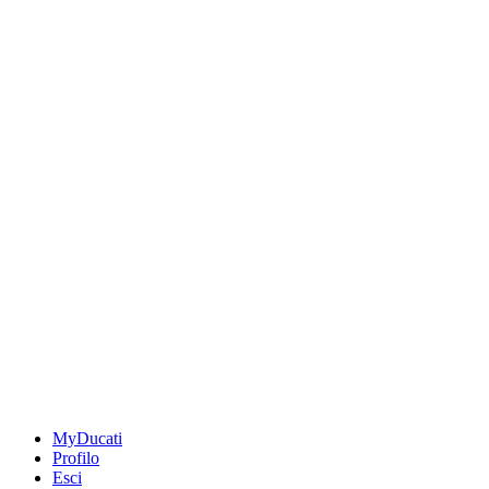
MyDucati
Profilo
Esci