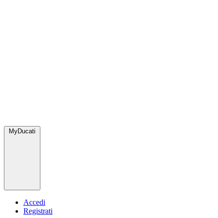
MyDucati
Accedi
Registrati