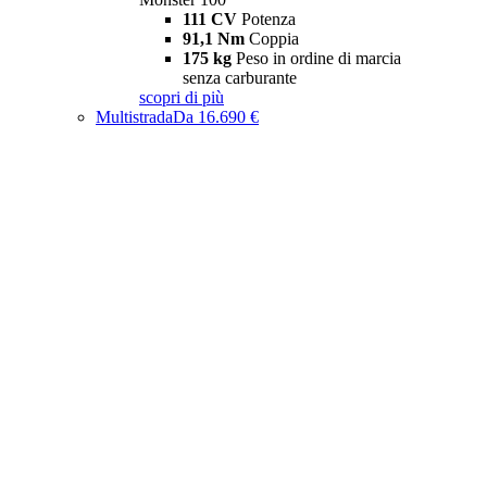
111 CV
Potenza
91,1 Nm
Coppia
175 kg
Peso in ordine di marcia
senza carburante
scopri di più
Multistrada
Da 16.690 €