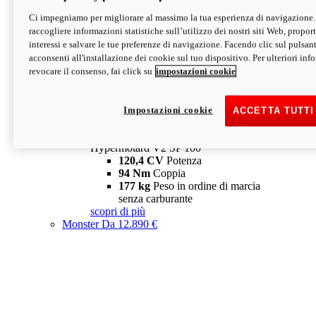
Ci impegniamo per migliorare al massimo la tua esperienza di navigazione.
Hypermotard V2 SP
raccogliere informazioni statistiche sull’utilizzo dei nostri siti Web, proporti
120,4 CV
Potenza
interessi e salvare le tue preferenze di navigazione. Facendo clic sul pulsant
94 Nm
Coppia
acconsenti all'installazione dei cookie sul tuo dispositivo. Per ulteriori in
177 kg
Peso in ordine di marcia
revocare il consenso, fai click su
impostazioni cookie
senza carburante
A partire da 19.890 €
Depotenziata 35 kW: 18.890 €
i
configura
scopri di più
Impostazioni cookie
ACCETTA TUTTI
new
V2 SP 100
Hypermotard V2 SP 100
120,4 CV
Potenza
94 Nm
Coppia
177 kg
Peso in ordine di marcia
senza carburante
scopri di più
Monster
Da 12.890 €