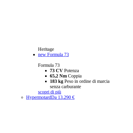
Heritage
new
Formula 73
Formula 73
73 CV
Potenza
65,2 Nm
Coppia
183 kg
Peso in ordine di marcia
senza carburante
scopri di più
Hypermotard
Da 13.290 €