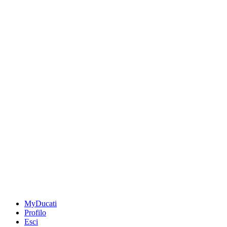
MyDucati
Profilo
Esci