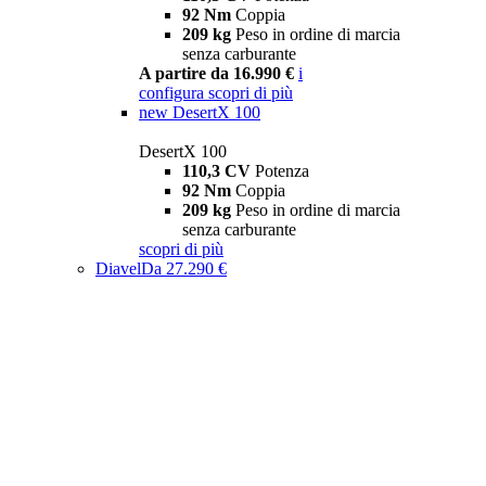
92 Nm
Coppia
209 kg
Peso in ordine di marcia
senza carburante
A partire da 16.990 €
i
configura
scopri di più
new
DesertX 100
DesertX 100
110,3 CV
Potenza
92 Nm
Coppia
209 kg
Peso in ordine di marcia
senza carburante
scopri di più
Diavel
Da 27.290 €