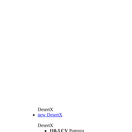
DesertX
new
DesertX
DesertX
110,3 CV
Potenza