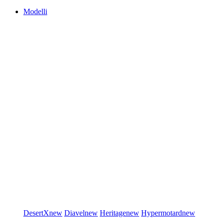
Modelli
DesertX
new
Diavel
new
Heritage
new
Hypermotard
new