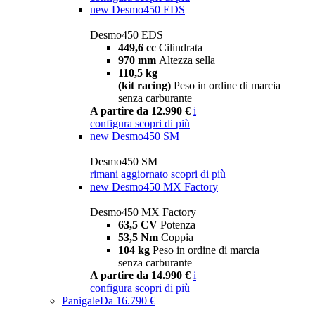
new
Desmo450 EDS
Desmo450 EDS
449,6 cc
Cilindrata
970 mm
Altezza sella
110,5 kg
(kit racing)
Peso in ordine di marcia
senza carburante
A partire da 12.990 €
i
configura
scopri di più
new
Desmo450 SM
Desmo450 SM
rimani aggiornato
scopri di più
new
Desmo450 MX Factory
Desmo450 MX Factory
63,5 CV
Potenza
53,5 Nm
Coppia
104 kg
Peso in ordine di marcia
senza carburante
A partire da 14.990 €
i
configura
scopri di più
Panigale
Da 16.790 €