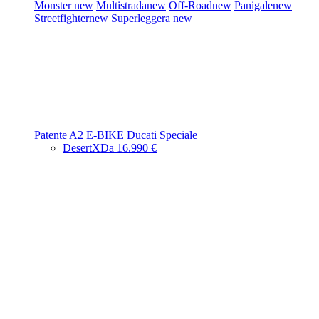
Monster
new
Multistrada
new
Off-Road
new
Panigale
new
Streetfighter
new
Superleggera
new
Patente A2
E-BIKE
Ducati Speciale
DesertX
Da 16.990 €