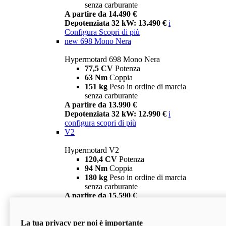
senza carburante
A partire da 14.490 €
Depotenziata 32 kW: 13.490 €
i
Configura
Scopri di più
new
698 Mono Nera
Hypermotard 698 Mono Nera
77,5 CV
Potenza
63 Nm
Coppia
151 kg
Peso in ordine di marcia
senza carburante
A partire da 13.990 €
Depotenziata 32 kW: 12.990 €
i
configura
scopri di più
V2
Hypermotard V2
120,4 CV
Potenza
94 Nm
Coppia
180 kg
Peso in ordine di marcia
senza carburante
A partire da 15.590 €
Depotenziata 35 kW: 14.590 €
i
configura
scopri di più
La tua privacy per noi è importante
V2 SP