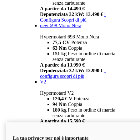
senza carburante
A partire da 14.490 €
Depotenziata 32 kW: 13.490 €
i
Configura
Scopri di più
new
698 Mono Nera
Hypermotard 698 Mono Nera
77,5 CV
Potenza
63 Nm
Coppia
151 kg
Peso in ordine di marcia
senza carburante
A partire da 13.990 €
Depotenziata 32 kW: 12.990 €
i
configura
scopri di più
V2
Hypermotard V2
120,4 CV
Potenza
94 Nm
Coppia
180 kg
Peso in ordine di marcia
senza carburante
A partire da 15.590 €
Depotenziata 35 kW: 14.590 €
i
configura
scopri di più
La tua privacy per noi è importante
V2 SP