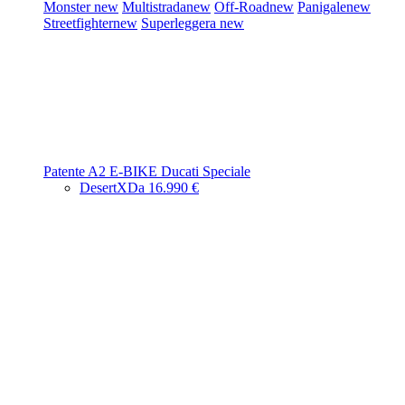
Monster
new
Multistrada
new
Off-Road
new
Panigale
new
Streetfighter
new
Superleggera
new
Patente A2
E-BIKE
Ducati Speciale
DesertX
Da 16.990 €