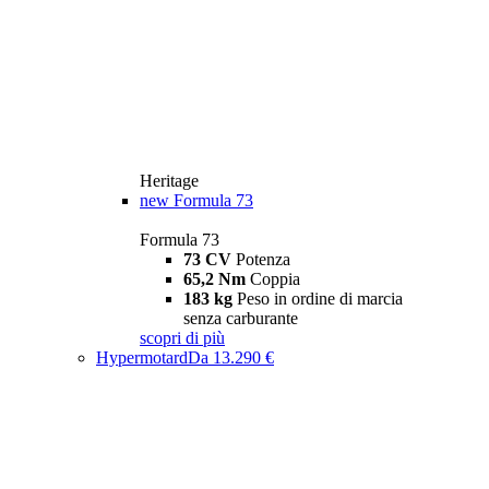
Heritage
new
Formula 73
Formula 73
73 CV
Potenza
65,2 Nm
Coppia
183 kg
Peso in ordine di marcia
senza carburante
scopri di più
Hypermotard
Da 13.290 €