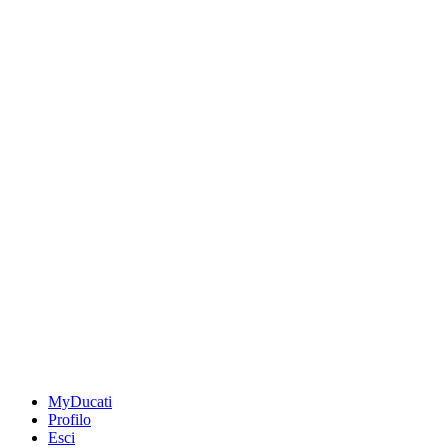
MyDucati
Profilo
Esci