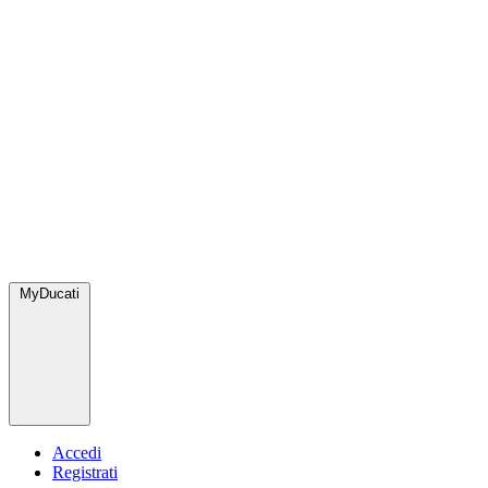
MyDucati
Accedi
Registrati