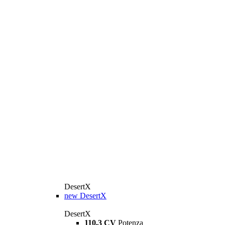
DesertX
new
DesertX
DesertX
110,3 CV
Potenza