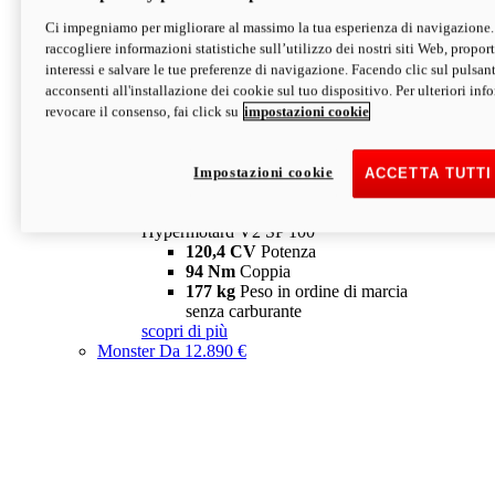
Ci impegniamo per migliorare al massimo la tua esperienza di navigazione.
Hypermotard V2 SP
raccogliere informazioni statistiche sull’utilizzo dei nostri siti Web, proporti
120,4 CV
Potenza
interessi e salvare le tue preferenze di navigazione. Facendo clic sul pulsant
94 Nm
Coppia
acconsenti all'installazione dei cookie sul tuo dispositivo. Per ulteriori in
177 kg
Peso in ordine di marcia
revocare il consenso, fai click su
impostazioni cookie
senza carburante
A partire da 19.890 €
Depotenziata 35 kW: 18.890 €
i
configura
scopri di più
Impostazioni cookie
ACCETTA TUTTI
new
V2 SP 100
Hypermotard V2 SP 100
120,4 CV
Potenza
94 Nm
Coppia
177 kg
Peso in ordine di marcia
senza carburante
scopri di più
Monster
Da 12.890 €