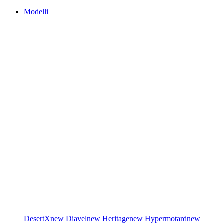
Modelli
DesertX
new
Diavel
new
Heritage
new
Hypermotard
new