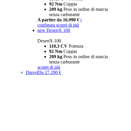
92 Nm
Coppia
209 kg
Peso in ordine di marcia
senza carburante
A partire da 16.990 €
i
configura
scopri di più
new
DesertX 100
DesertX 100
110,3 CV
Potenza
92 Nm
Coppia
209 kg
Peso in ordine di marcia
senza carburante
scopri di più
Diavel
Da 27.290 €