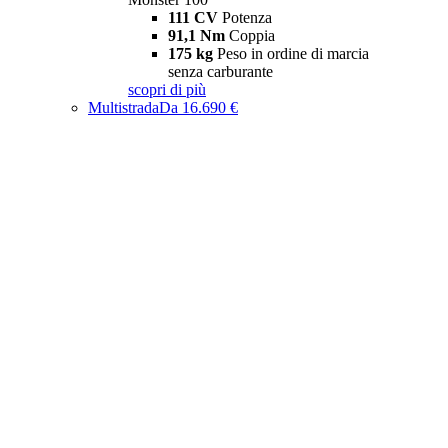
111 CV
Potenza
91,1 Nm
Coppia
175 kg
Peso in ordine di marcia
senza carburante
scopri di più
Multistrada
Da 16.690 €