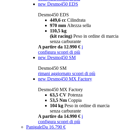
new
Desmo450 EDS
Desmo450 EDS
449,6 cc
Cilindrata
970 mm
Altezza sella
110,5 kg
(kit racing)
Peso in ordine di marcia
senza carburante
A partire da 12.990 €
i
configura
scopri di più
new
Desmo450 SM
Desmo450 SM
rimani aggiornato
scopri di più
new
Desmo450 MX Factory
Desmo450 MX Factory
63,5 CV
Potenza
53,5 Nm
Coppia
104 kg
Peso in ordine di marcia
senza carburante
A partire da 14.990 €
i
configura
scopri di più
Panigale
Da 16.790 €