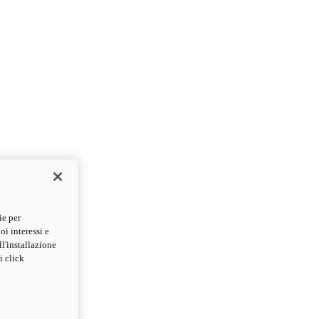
ie per
oi interessi e
ll'installazione
i click