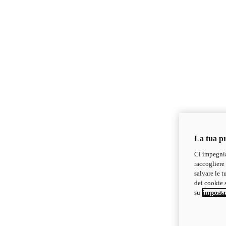
La tua pr
Ci impegnia
raccogliere 
salvare le t
dei cookie s
su
imposta