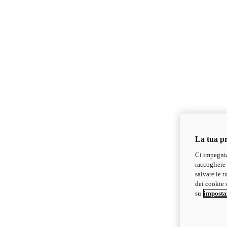
La tua pr
Ci impegnia
raccogliere 
salvare le t
dei cookie s
su
imposta