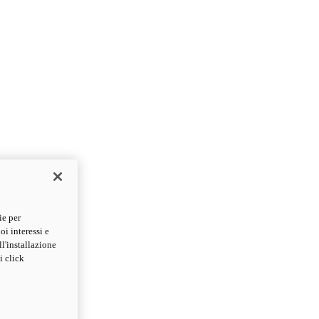
ie per
oi interessi e
ll'installazione
i click