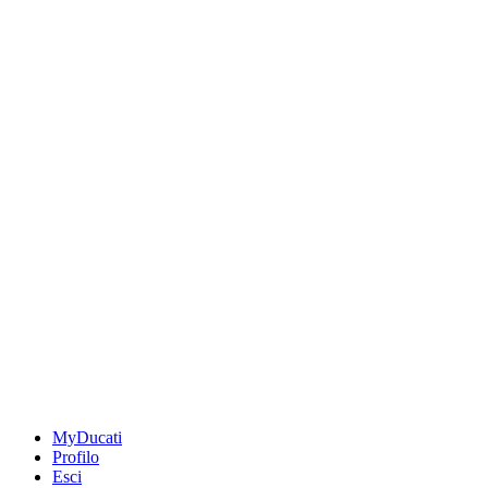
MyDucati
Profilo
Esci