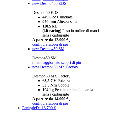
new
Desmo450 EDS
Desmo450 EDS
449,6 cc
Cilindrata
970 mm
Altezza sella
110,5 kg
(kit racing)
Peso in ordine di marcia
senza carburante
A partire da 12.990 €
i
configura
scopri di più
new
Desmo450 SM
Desmo450 SM
rimani aggiornato
scopri di più
new
Desmo450 MX Factory
Desmo450 MX Factory
63,5 CV
Potenza
53,5 Nm
Coppia
104 kg
Peso in ordine di marcia
senza carburante
A partire da 14.990 €
i
configura
scopri di più
Panigale
Da 16.790 €