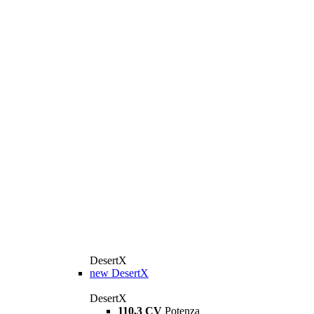
DesertX
new
DesertX
DesertX
110,3 CV
Potenza