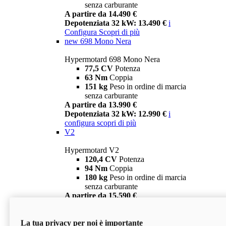
senza carburante
A partire da 14.490 €
Depotenziata 32 kW: 13.490 €
i
Configura
Scopri di più
new
698 Mono Nera
Hypermotard 698 Mono Nera
77,5 CV
Potenza
63 Nm
Coppia
151 kg
Peso in ordine di marcia
senza carburante
A partire da 13.990 €
Depotenziata 32 kW: 12.990 €
i
configura
scopri di più
V2
Hypermotard V2
120,4 CV
Potenza
94 Nm
Coppia
180 kg
Peso in ordine di marcia
senza carburante
A partire da 15.590 €
Depotenziata 35 kW: 14.590 €
i
configura
scopri di più
La tua privacy per noi è importante
V2 SP