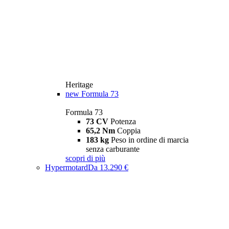
Heritage
new
Formula 73
Formula 73
73 CV
Potenza
65,2 Nm
Coppia
183 kg
Peso in ordine di marcia
senza carburante
scopri di più
Hypermotard
Da 13.290 €