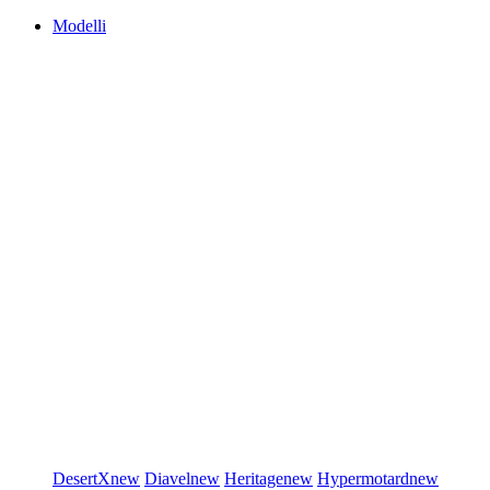
Modelli
DesertX
new
Diavel
new
Heritage
new
Hypermotard
new