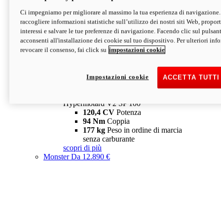
Ci impegniamo per migliorare al massimo la tua esperienza di navigazione.
Hypermotard V2 SP
raccogliere informazioni statistiche sull’utilizzo dei nostri siti Web, proporti
120,4 CV
Potenza
interessi e salvare le tue preferenze di navigazione. Facendo clic sul pulsant
94 Nm
Coppia
acconsenti all'installazione dei cookie sul tuo dispositivo. Per ulteriori in
177 kg
Peso in ordine di marcia
revocare il consenso, fai click su
impostazioni cookie
senza carburante
A partire da 19.890 €
Depotenziata 35 kW: 18.890 €
i
configura
scopri di più
Impostazioni cookie
ACCETTA TUTTI
new
V2 SP 100
Hypermotard V2 SP 100
120,4 CV
Potenza
94 Nm
Coppia
177 kg
Peso in ordine di marcia
senza carburante
scopri di più
Monster
Da 12.890 €