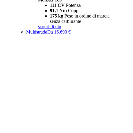
111 CV
Potenza
91,1 Nm
Coppia
175 kg
Peso in ordine di marcia
senza carburante
scopri di più
Multistrada
Da 16.690 €