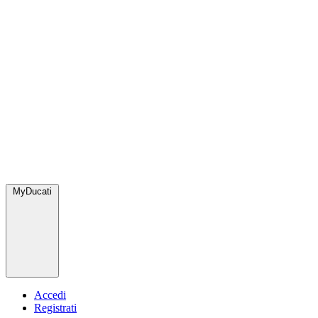
MyDucati
Accedi
Registrati