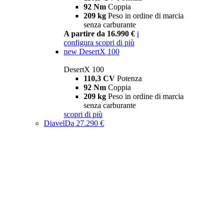
92 Nm
Coppia
209 kg
Peso in ordine di marcia
senza carburante
A partire da 16.990 €
i
configura
scopri di più
new
DesertX 100
DesertX 100
110,3 CV
Potenza
92 Nm
Coppia
209 kg
Peso in ordine di marcia
senza carburante
scopri di più
Diavel
Da 27.290 €