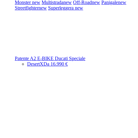
Monster
new
Multistrada
new
Off-Road
new
Panigale
new
Streetfighter
new
Superleggera
new
Patente A2
E-BIKE
Ducati Speciale
DesertX
Da 16.990 €