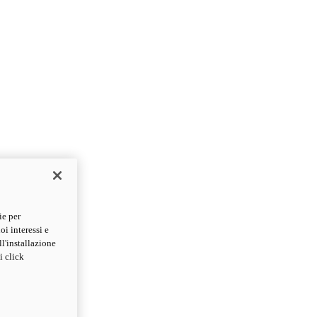
ie per
oi interessi e
ll'installazione
i click