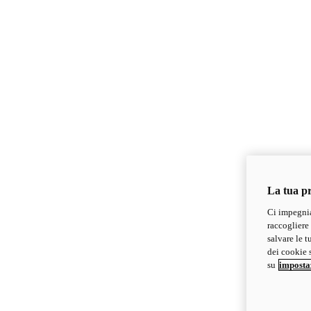
La tua pr
Ci impegnia
raccogliere 
salvare le t
dei cookie s
su
imposta