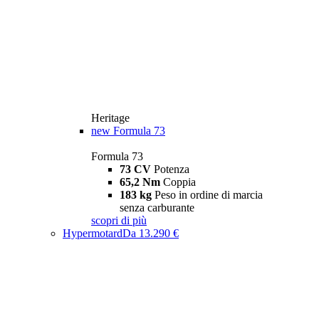
Heritage
new
Formula 73
Formula 73
73 CV
Potenza
65,2 Nm
Coppia
183 kg
Peso in ordine di marcia
senza carburante
scopri di più
Hypermotard
Da 13.290 €