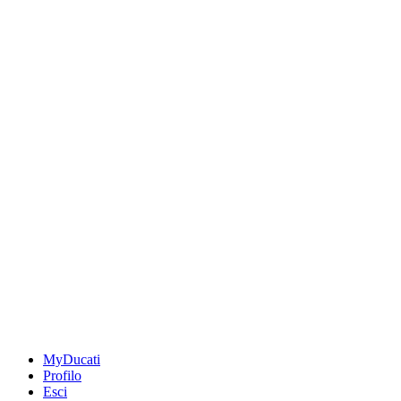
MyDucati
Profilo
Esci