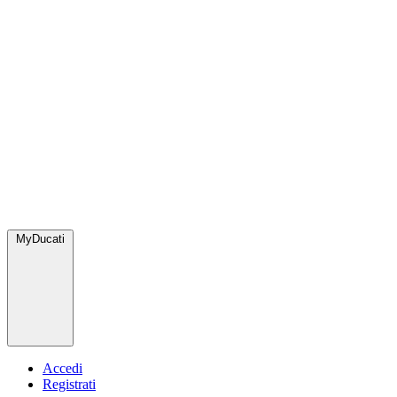
MyDucati
Accedi
Registrati