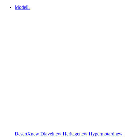
Modelli
DesertX
new
Diavel
new
Heritage
new
Hypermotard
new