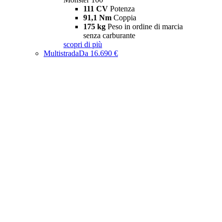
111 CV
Potenza
91,1 Nm
Coppia
175 kg
Peso in ordine di marcia
senza carburante
scopri di più
Multistrada
Da 16.690 €