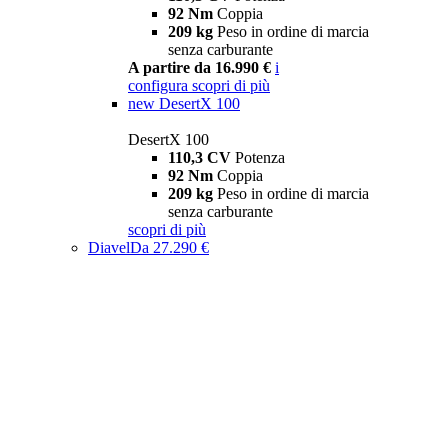
92 Nm
Coppia
209 kg
Peso in ordine di marcia
senza carburante
A partire da 16.990 €
i
configura
scopri di più
new
DesertX 100
DesertX 100
110,3 CV
Potenza
92 Nm
Coppia
209 kg
Peso in ordine di marcia
senza carburante
scopri di più
Diavel
Da 27.290 €