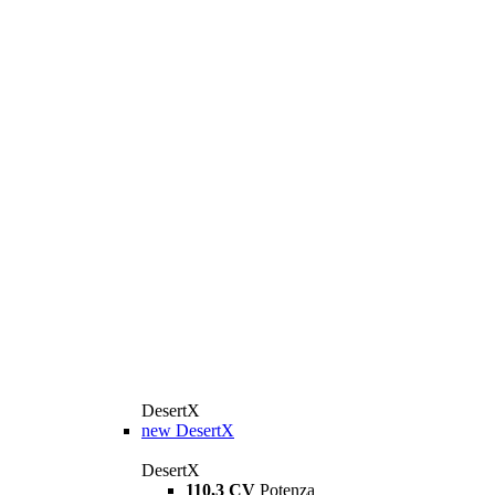
DesertX
new
DesertX
DesertX
110,3 CV
Potenza