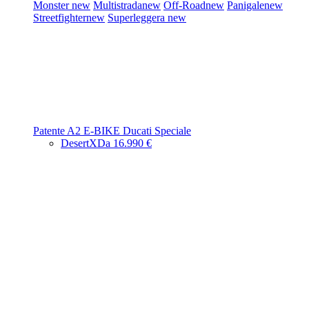
Monster
new
Multistrada
new
Off-Road
new
Panigale
new
Streetfighter
new
Superleggera
new
Patente A2
E-BIKE
Ducati Speciale
DesertX
Da 16.990 €