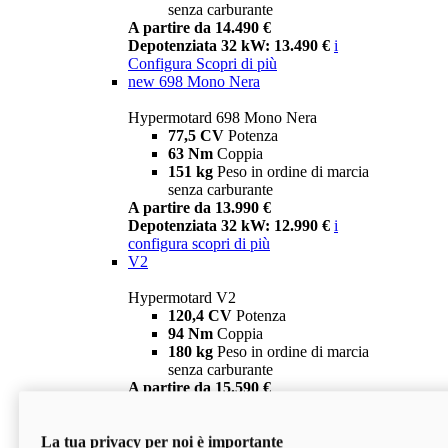
senza carburante
A partire da 14.490 €
Depotenziata 32 kW: 13.490 €
i
Configura
Scopri di più
new
698 Mono Nera
Hypermotard 698 Mono Nera
77,5 CV
Potenza
63 Nm
Coppia
151 kg
Peso in ordine di marcia
senza carburante
A partire da 13.990 €
Depotenziata 32 kW: 12.990 €
i
configura
scopri di più
V2
Hypermotard V2
120,4 CV
Potenza
94 Nm
Coppia
180 kg
Peso in ordine di marcia
senza carburante
A partire da 15.590 €
Depotenziata 35 kW: 14.590 €
i
configura
scopri di più
La tua privacy per noi è importante
V2 SP