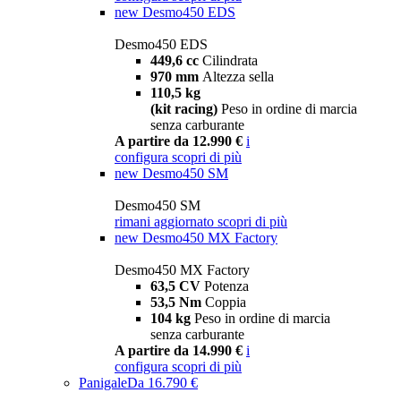
new
Desmo450 EDS
Desmo450 EDS
449,6 cc
Cilindrata
970 mm
Altezza sella
110,5 kg
(kit racing)
Peso in ordine di marcia
senza carburante
A partire da 12.990 €
i
configura
scopri di più
new
Desmo450 SM
Desmo450 SM
rimani aggiornato
scopri di più
new
Desmo450 MX Factory
Desmo450 MX Factory
63,5 CV
Potenza
53,5 Nm
Coppia
104 kg
Peso in ordine di marcia
senza carburante
A partire da 14.990 €
i
configura
scopri di più
Panigale
Da 16.790 €