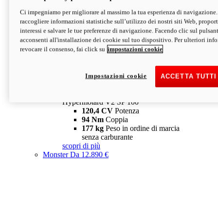
Ci impegniamo per migliorare al massimo la tua esperienza di navigazione.
Hypermotard V2 SP
raccogliere informazioni statistiche sull’utilizzo dei nostri siti Web, proporti
120,4 CV
Potenza
interessi e salvare le tue preferenze di navigazione. Facendo clic sul pulsant
94 Nm
Coppia
acconsenti all'installazione dei cookie sul tuo dispositivo. Per ulteriori in
177 kg
Peso in ordine di marcia
revocare il consenso, fai click su
impostazioni cookie
senza carburante
A partire da 19.890 €
Depotenziata 35 kW: 18.890 €
i
configura
scopri di più
Impostazioni cookie
ACCETTA TUTTI
new
V2 SP 100
Hypermotard V2 SP 100
120,4 CV
Potenza
94 Nm
Coppia
177 kg
Peso in ordine di marcia
senza carburante
scopri di più
Monster
Da 12.890 €