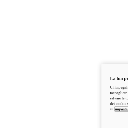
La tua pr
Ci impegnia
raccogliere 
salvare le t
dei cookie s
su
imposta