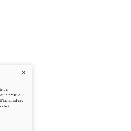
ie per
oi interessi e
ll'installazione
i click