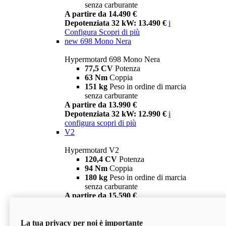
senza carburante
A partire da 14.490 €
Depotenziata 32 kW: 13.490 €
i
Configura
Scopri di più
new
698 Mono Nera
Hypermotard 698 Mono Nera
77,5 CV
Potenza
63 Nm
Coppia
151 kg
Peso in ordine di marcia
senza carburante
A partire da 13.990 €
Depotenziata 32 kW: 12.990 €
i
configura
scopri di più
V2
Hypermotard V2
120,4 CV
Potenza
94 Nm
Coppia
180 kg
Peso in ordine di marcia
senza carburante
A partire da 15.590 €
Depotenziata 35 kW: 14.590 €
i
configura
scopri di più
La tua privacy per noi è importante
V2 SP