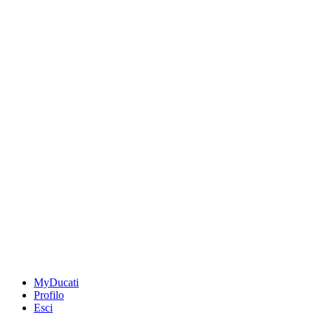
MyDucati
Profilo
Esci