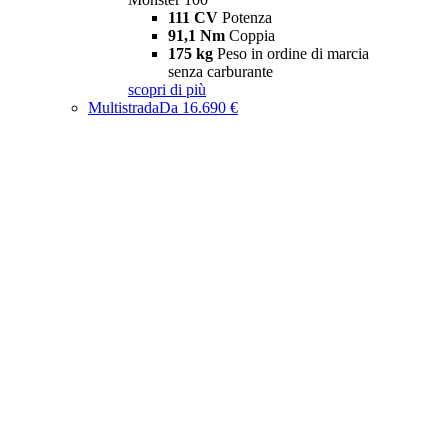
111 CV
Potenza
91,1 Nm
Coppia
175 kg
Peso in ordine di marcia
senza carburante
scopri di più
Multistrada
Da 16.690 €