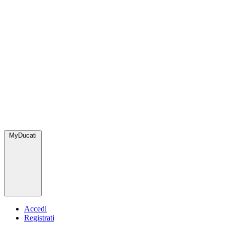
MyDucati
Accedi
Registrati