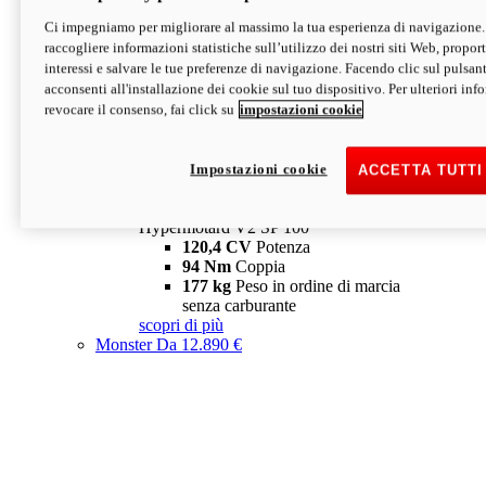
Ci impegniamo per migliorare al massimo la tua esperienza di navigazione.
Hypermotard V2 SP
raccogliere informazioni statistiche sull’utilizzo dei nostri siti Web, proporti
120,4 CV
Potenza
interessi e salvare le tue preferenze di navigazione. Facendo clic sul pulsant
94 Nm
Coppia
acconsenti all'installazione dei cookie sul tuo dispositivo. Per ulteriori in
177 kg
Peso in ordine di marcia
revocare il consenso, fai click su
impostazioni cookie
senza carburante
A partire da 19.890 €
Depotenziata 35 kW: 18.890 €
i
configura
scopri di più
Impostazioni cookie
ACCETTA TUTTI
new
V2 SP 100
Hypermotard V2 SP 100
120,4 CV
Potenza
94 Nm
Coppia
177 kg
Peso in ordine di marcia
senza carburante
scopri di più
Monster
Da 12.890 €