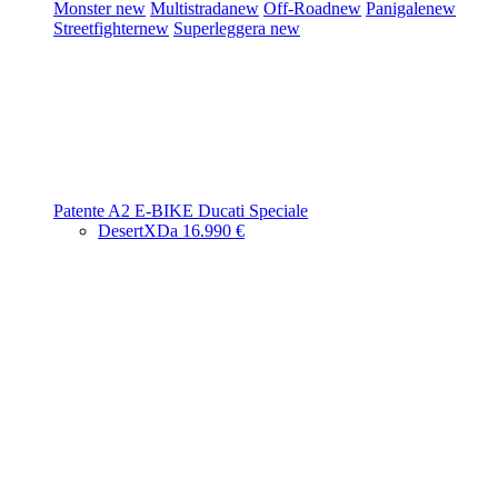
Monster
new
Multistrada
new
Off-Road
new
Panigale
new
Streetfighter
new
Superleggera
new
Patente A2
E-BIKE
Ducati Speciale
DesertX
Da 16.990 €