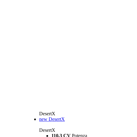
DesertX
new
DesertX
DesertX
110,3 CV
Potenza