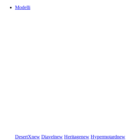
Modelli
DesertX
new
Diavel
new
Heritage
new
Hypermotard
new