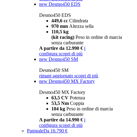
new
Desmo450 EDS
Desmo450 EDS
449,6 cc
Cilindrata
970 mm
Altezza sella
110,5 kg
(kit racing)
Peso in ordine di marcia
senza carburante
A partire da 12.990 €
i
configura
scopri di più
new
Desmo450 SM
Desmo450 SM
rimani aggiornato
scopri di più
new
Desmo450 MX Factory
Desmo450 MX Factory
63,5 CV
Potenza
53,5 Nm
Coppia
104 kg
Peso in ordine di marcia
senza carburante
A partire da 14.990 €
i
configura
scopri di più
Panigale
Da 16.790 €