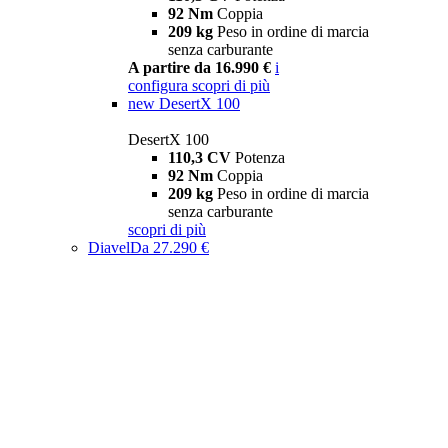
92 Nm
Coppia
209 kg
Peso in ordine di marcia
senza carburante
A partire da 16.990 €
i
configura
scopri di più
new
DesertX 100
DesertX 100
110,3 CV
Potenza
92 Nm
Coppia
209 kg
Peso in ordine di marcia
senza carburante
scopri di più
Diavel
Da 27.290 €