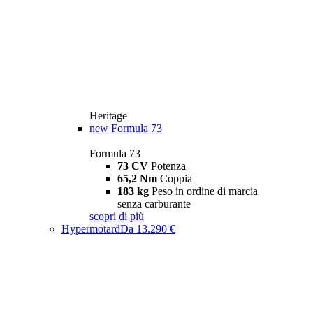
Heritage
new
Formula 73
Formula 73
73 CV
Potenza
65,2 Nm
Coppia
183 kg
Peso in ordine di marcia
senza carburante
scopri di più
Hypermotard
Da 13.290 €