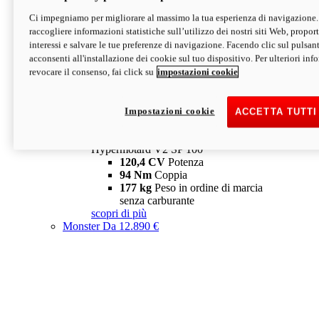
Ci impegniamo per migliorare al massimo la tua esperienza di navigazione.
Hypermotard V2 SP
raccogliere informazioni statistiche sull’utilizzo dei nostri siti Web, proporti
120,4 CV
Potenza
interessi e salvare le tue preferenze di navigazione. Facendo clic sul pulsant
94 Nm
Coppia
acconsenti all'installazione dei cookie sul tuo dispositivo. Per ulteriori in
177 kg
Peso in ordine di marcia
revocare il consenso, fai click su
impostazioni cookie
senza carburante
A partire da 19.890 €
Depotenziata 35 kW: 18.890 €
i
configura
scopri di più
Impostazioni cookie
ACCETTA TUTTI
new
V2 SP 100
Hypermotard V2 SP 100
120,4 CV
Potenza
94 Nm
Coppia
177 kg
Peso in ordine di marcia
senza carburante
scopri di più
Monster
Da 12.890 €