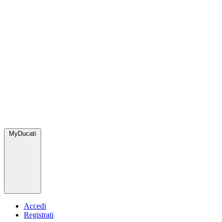
MyDucati
Accedi
Registrati