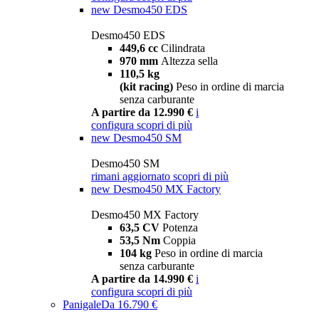
new
Desmo450 EDS
Desmo450 EDS
449,6 cc
Cilindrata
970 mm
Altezza sella
110,5 kg
(kit racing)
Peso in ordine di marcia
senza carburante
A partire da 12.990 €
i
configura
scopri di più
new
Desmo450 SM
Desmo450 SM
rimani aggiornato
scopri di più
new
Desmo450 MX Factory
Desmo450 MX Factory
63,5 CV
Potenza
53,5 Nm
Coppia
104 kg
Peso in ordine di marcia
senza carburante
A partire da 14.990 €
i
configura
scopri di più
Panigale
Da 16.790 €