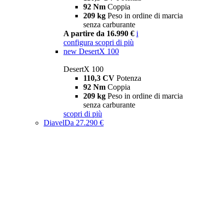
92 Nm
Coppia
209 kg
Peso in ordine di marcia
senza carburante
A partire da 16.990 €
i
configura
scopri di più
new
DesertX 100
DesertX 100
110,3 CV
Potenza
92 Nm
Coppia
209 kg
Peso in ordine di marcia
senza carburante
scopri di più
Diavel
Da 27.290 €