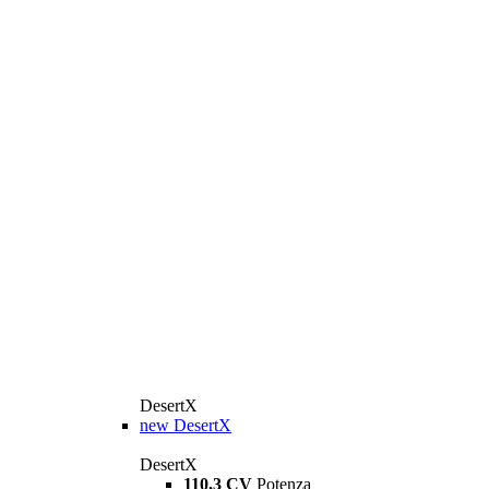
DesertX
new
DesertX
DesertX
110,3 CV
Potenza