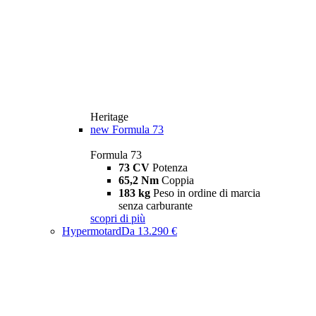
Heritage
new
Formula 73
Formula 73
73 CV
Potenza
65,2 Nm
Coppia
183 kg
Peso in ordine di marcia
senza carburante
scopri di più
Hypermotard
Da 13.290 €