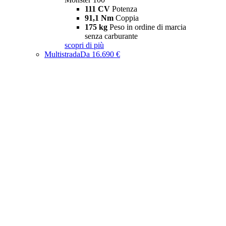
111 CV
Potenza
91,1 Nm
Coppia
175 kg
Peso in ordine di marcia
senza carburante
scopri di più
Multistrada
Da 16.690 €