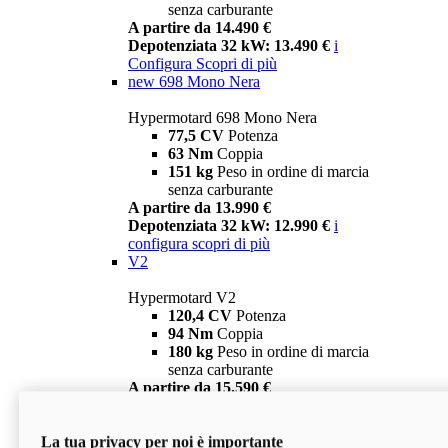
senza carburante
A partire da 14.490 €
Depotenziata 32 kW: 13.490 €
i
Configura
Scopri di più
new
698 Mono Nera
Hypermotard 698 Mono Nera
77,5 CV
Potenza
63 Nm
Coppia
151 kg
Peso in ordine di marcia
senza carburante
A partire da 13.990 €
Depotenziata 32 kW: 12.990 €
i
configura
scopri di più
V2
Hypermotard V2
120,4 CV
Potenza
94 Nm
Coppia
180 kg
Peso in ordine di marcia
senza carburante
A partire da 15.590 €
Depotenziata 35 kW: 14.590 €
i
configura
scopri di più
La tua privacy per noi è importante
V2 SP