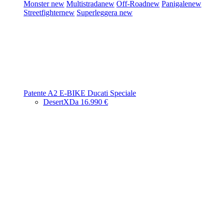
Monster
new
Multistrada
new
Off-Road
new
Panigale
new
Streetfighter
new
Superleggera
new
Patente A2
E-BIKE
Ducati Speciale
DesertX
Da 16.990 €