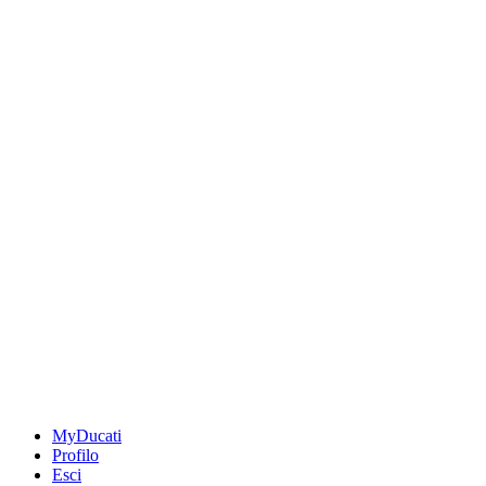
MyDucati
Profilo
Esci