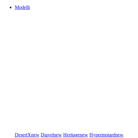
Modelli
DesertX
new
Diavel
new
Heritage
new
Hypermotard
new