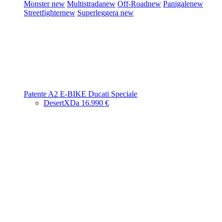
Monster
new
Multistrada
new
Off-Road
new
Panigale
new
Streetfighter
new
Superleggera
new
Patente A2
E-BIKE
Ducati Speciale
DesertX
Da 16.990 €