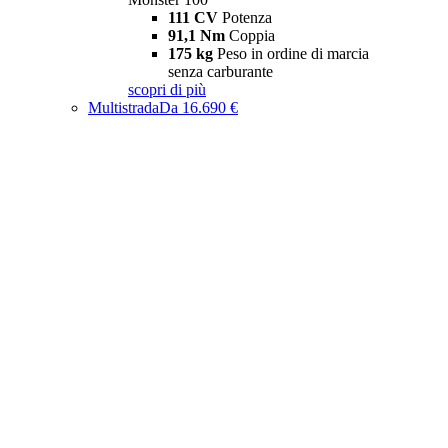
111 CV
Potenza
91,1 Nm
Coppia
175 kg
Peso in ordine di marcia
senza carburante
scopri di più
Multistrada
Da 16.690 €