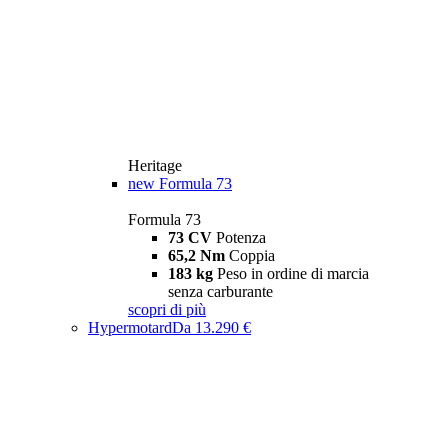
Heritage
new
Formula 73
Formula 73
73 CV
Potenza
65,2 Nm
Coppia
183 kg
Peso in ordine di marcia
senza carburante
scopri di più
Hypermotard
Da 13.290 €