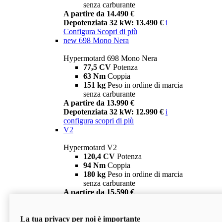
senza carburante
A partire da 14.490 €
Depotenziata 32 kW: 13.490 €
i
Configura
Scopri di più
new
698 Mono Nera
Hypermotard 698 Mono Nera
77,5 CV
Potenza
63 Nm
Coppia
151 kg
Peso in ordine di marcia
senza carburante
A partire da 13.990 €
Depotenziata 32 kW: 12.990 €
i
configura
scopri di più
V2
Hypermotard V2
120,4 CV
Potenza
94 Nm
Coppia
180 kg
Peso in ordine di marcia
senza carburante
A partire da 15.590 €
Depotenziata 35 kW: 14.590 €
i
configura
scopri di più
La tua privacy per noi è importante
V2 SP