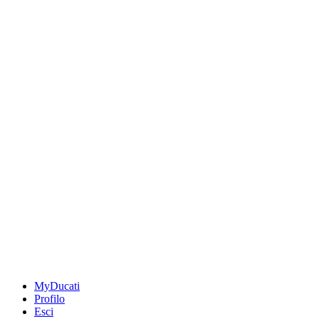
MyDucati
Profilo
Esci