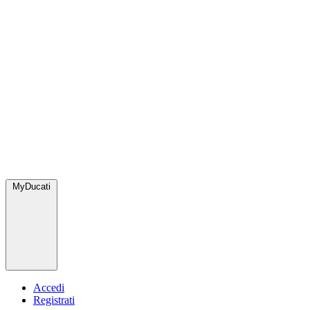
MyDucati
Accedi
Registrati