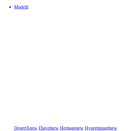
Modelli
DesertX
new
Diavel
new
Heritage
new
Hypermotard
new