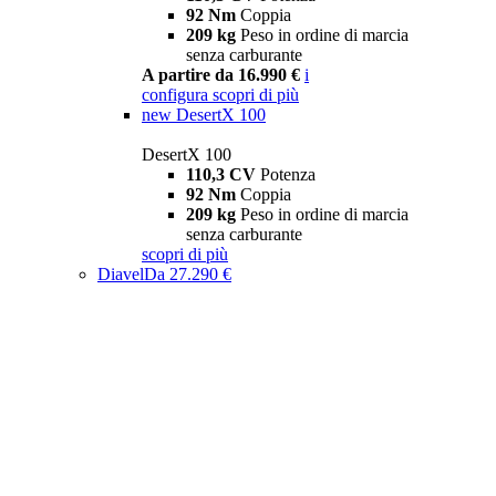
92 Nm
Coppia
209 kg
Peso in ordine di marcia
senza carburante
A partire da 16.990 €
i
configura
scopri di più
new
DesertX 100
DesertX 100
110,3 CV
Potenza
92 Nm
Coppia
209 kg
Peso in ordine di marcia
senza carburante
scopri di più
Diavel
Da 27.290 €