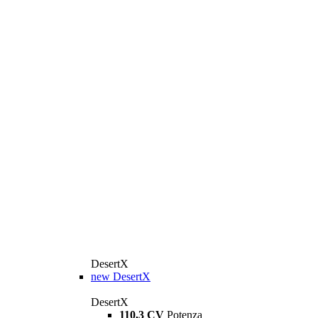
DesertX
new
DesertX
DesertX
110,3 CV
Potenza