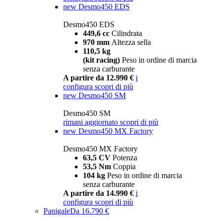
new
Desmo450 EDS
Desmo450 EDS
449,6 cc
Cilindrata
970 mm
Altezza sella
110,5 kg
(kit racing)
Peso in ordine di marcia
senza carburante
A partire da 12.990 €
i
configura
scopri di più
new
Desmo450 SM
Desmo450 SM
rimani aggiornato
scopri di più
new
Desmo450 MX Factory
Desmo450 MX Factory
63,5 CV
Potenza
53,5 Nm
Coppia
104 kg
Peso in ordine di marcia
senza carburante
A partire da 14.990 €
i
configura
scopri di più
Panigale
Da 16.790 €