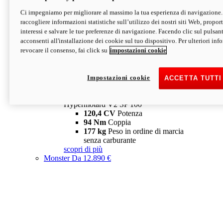
Ci impegniamo per migliorare al massimo la tua esperienza di navigazione.
Hypermotard V2 SP
raccogliere informazioni statistiche sull’utilizzo dei nostri siti Web, proporti
120,4 CV
Potenza
interessi e salvare le tue preferenze di navigazione. Facendo clic sul pulsant
94 Nm
Coppia
acconsenti all'installazione dei cookie sul tuo dispositivo. Per ulteriori in
177 kg
Peso in ordine di marcia
revocare il consenso, fai click su
impostazioni cookie
senza carburante
A partire da 19.890 €
Depotenziata 35 kW: 18.890 €
i
configura
scopri di più
Impostazioni cookie
ACCETTA TUTTI
new
V2 SP 100
Hypermotard V2 SP 100
120,4 CV
Potenza
94 Nm
Coppia
177 kg
Peso in ordine di marcia
senza carburante
scopri di più
Monster
Da 12.890 €