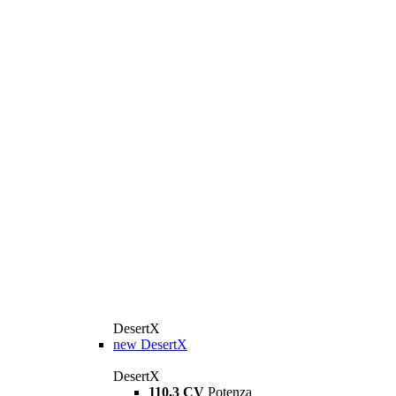
DesertX
new
DesertX
DesertX
110,3 CV
Potenza