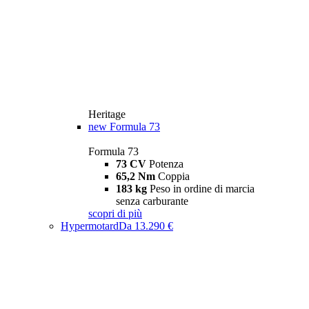
Heritage
new
Formula 73
Formula 73
73 CV
Potenza
65,2 Nm
Coppia
183 kg
Peso in ordine di marcia
senza carburante
scopri di più
Hypermotard
Da 13.290 €