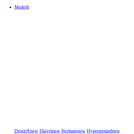
Modelli
DesertX
new
Diavel
new
Heritage
new
Hypermotard
new