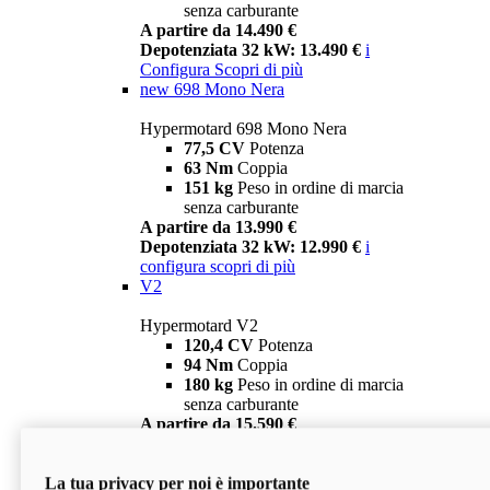
senza carburante
A partire da 14.490 €
Depotenziata 32 kW: 13.490 €
i
Configura
Scopri di più
new
698 Mono Nera
Hypermotard 698 Mono Nera
77,5 CV
Potenza
63 Nm
Coppia
151 kg
Peso in ordine di marcia
senza carburante
A partire da 13.990 €
Depotenziata 32 kW: 12.990 €
i
configura
scopri di più
V2
Hypermotard V2
120,4 CV
Potenza
94 Nm
Coppia
180 kg
Peso in ordine di marcia
senza carburante
A partire da 15.590 €
Depotenziata 35 kW: 14.590 €
i
configura
scopri di più
La tua privacy per noi è importante
V2 SP