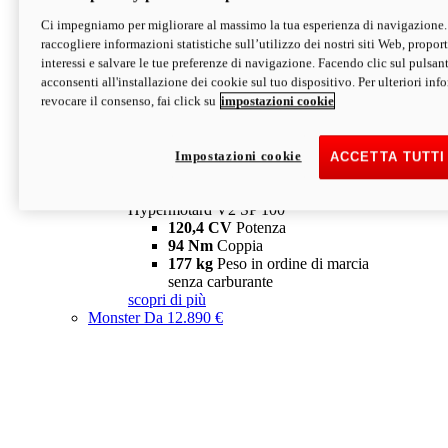
Ci impegniamo per migliorare al massimo la tua esperienza di navigazione.
Hypermotard V2 SP
raccogliere informazioni statistiche sull’utilizzo dei nostri siti Web, proporti
120,4 CV
Potenza
interessi e salvare le tue preferenze di navigazione. Facendo clic sul pulsant
94 Nm
Coppia
acconsenti all'installazione dei cookie sul tuo dispositivo. Per ulteriori in
177 kg
Peso in ordine di marcia
revocare il consenso, fai click su
impostazioni cookie
senza carburante
A partire da 19.890 €
Depotenziata 35 kW: 18.890 €
i
configura
scopri di più
Impostazioni cookie
ACCETTA TUTTI
new
V2 SP 100
Hypermotard V2 SP 100
120,4 CV
Potenza
94 Nm
Coppia
177 kg
Peso in ordine di marcia
senza carburante
scopri di più
Monster
Da 12.890 €