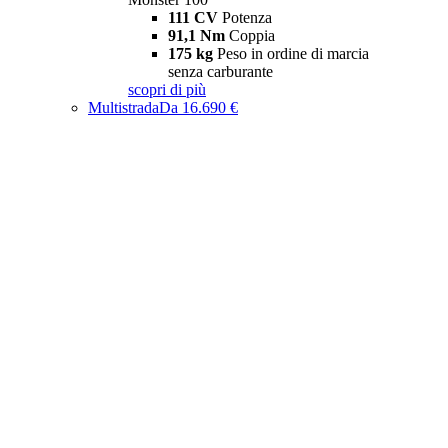
111 CV
Potenza
91,1 Nm
Coppia
175 kg
Peso in ordine di marcia
senza carburante
scopri di più
Multistrada
Da 16.690 €