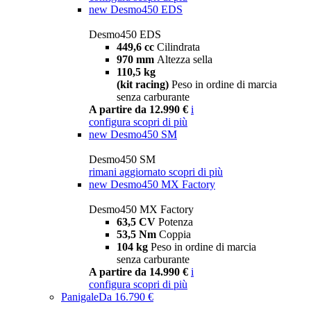
new
Desmo450 EDS
Desmo450 EDS
449,6 cc
Cilindrata
970 mm
Altezza sella
110,5 kg
(kit racing)
Peso in ordine di marcia
senza carburante
A partire da 12.990 €
i
configura
scopri di più
new
Desmo450 SM
Desmo450 SM
rimani aggiornato
scopri di più
new
Desmo450 MX Factory
Desmo450 MX Factory
63,5 CV
Potenza
53,5 Nm
Coppia
104 kg
Peso in ordine di marcia
senza carburante
A partire da 14.990 €
i
configura
scopri di più
Panigale
Da 16.790 €