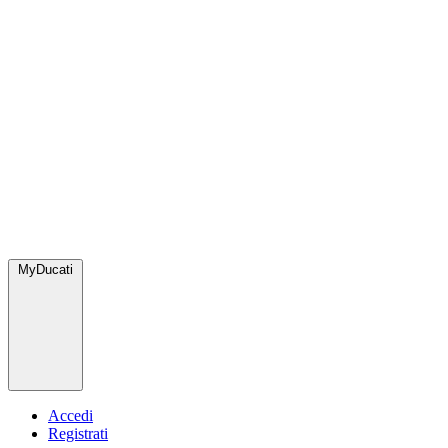
MyDucati
Accedi
Registrati