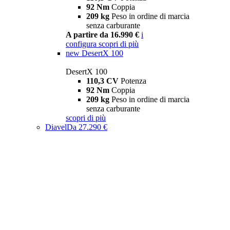
92 Nm
Coppia
209 kg
Peso in ordine di marcia
senza carburante
A partire da 16.990 €
i
configura
scopri di più
new
DesertX 100
DesertX 100
110,3 CV
Potenza
92 Nm
Coppia
209 kg
Peso in ordine di marcia
senza carburante
scopri di più
Diavel
Da 27.290 €