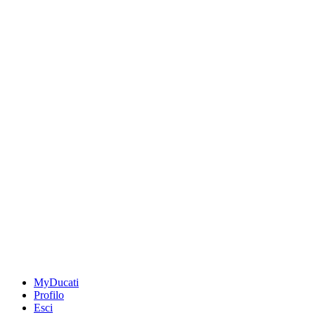
MyDucati
Profilo
Esci