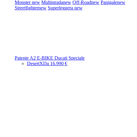
Monster
new
Multistrada
new
Off-Road
new
Panigale
new
Streetfighter
new
Superleggera
new
Patente A2
E-BIKE
Ducati Speciale
DesertX
Da 16.990 €