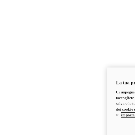
La tua pr
Ci impegnia
raccogliere 
salvare le t
dei cookie s
su
imposta