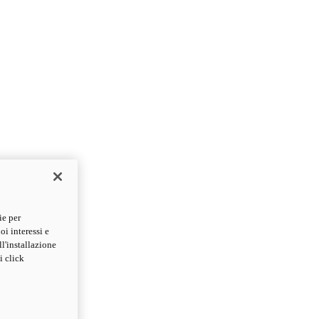
ie per
oi interessi e
ll'installazione
i click