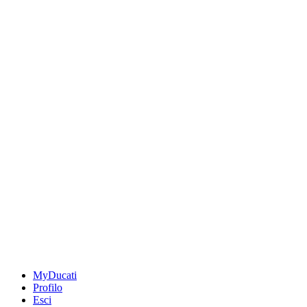
MyDucati
Profilo
Esci