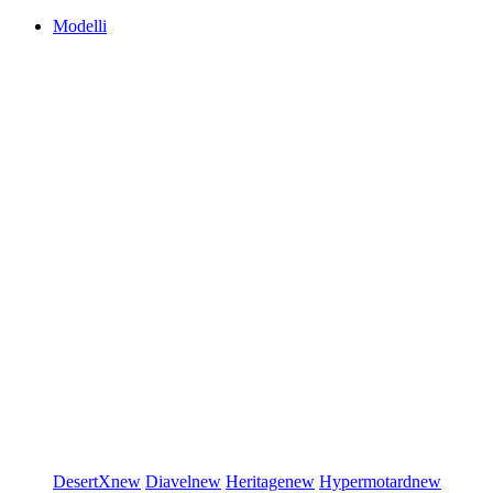
Modelli
DesertX
new
Diavel
new
Heritage
new
Hypermotard
new