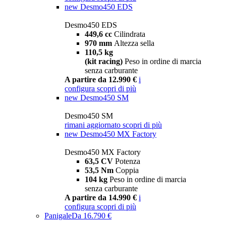
new
Desmo450 EDS
Desmo450 EDS
449,6 cc
Cilindrata
970 mm
Altezza sella
110,5 kg
(kit racing)
Peso in ordine di marcia
senza carburante
A partire da 12.990 €
i
configura
scopri di più
new
Desmo450 SM
Desmo450 SM
rimani aggiornato
scopri di più
new
Desmo450 MX Factory
Desmo450 MX Factory
63,5 CV
Potenza
53,5 Nm
Coppia
104 kg
Peso in ordine di marcia
senza carburante
A partire da 14.990 €
i
configura
scopri di più
Panigale
Da 16.790 €