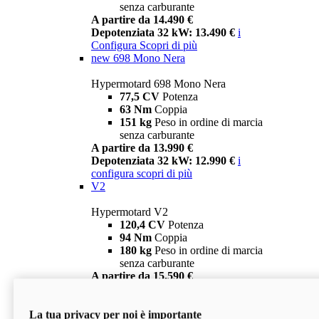
senza carburante
A partire da 14.490 €
Depotenziata 32 kW: 13.490 €
i
Configura
Scopri di più
new
698 Mono Nera
Hypermotard 698 Mono Nera
77,5 CV
Potenza
63 Nm
Coppia
151 kg
Peso in ordine di marcia
senza carburante
A partire da 13.990 €
Depotenziata 32 kW: 12.990 €
i
configura
scopri di più
V2
Hypermotard V2
120,4 CV
Potenza
94 Nm
Coppia
180 kg
Peso in ordine di marcia
senza carburante
A partire da 15.590 €
Depotenziata 35 kW: 14.590 €
i
configura
scopri di più
La tua privacy per noi è importante
V2 SP