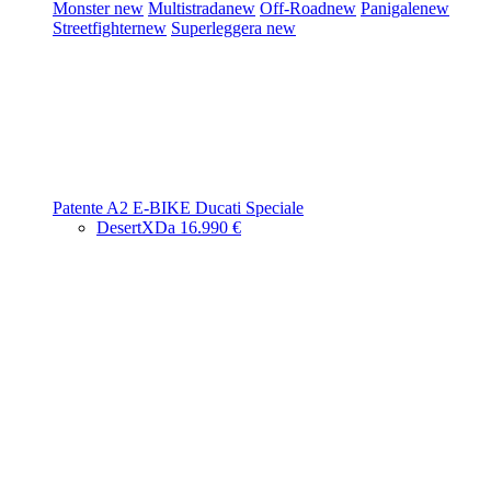
Monster
new
Multistrada
new
Off-Road
new
Panigale
new
Streetfighter
new
Superleggera
new
Patente A2
E-BIKE
Ducati Speciale
DesertX
Da 16.990 €