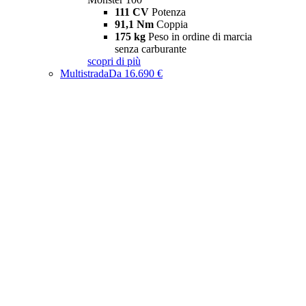
111 CV
Potenza
91,1 Nm
Coppia
175 kg
Peso in ordine di marcia
senza carburante
scopri di più
Multistrada
Da 16.690 €