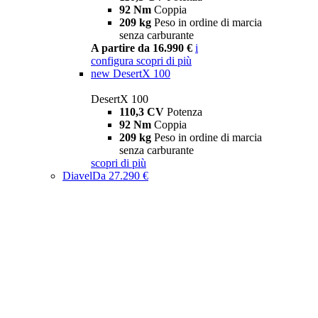
92 Nm
Coppia
209 kg
Peso in ordine di marcia
senza carburante
A partire da 16.990 €
i
configura
scopri di più
new
DesertX 100
DesertX 100
110,3 CV
Potenza
92 Nm
Coppia
209 kg
Peso in ordine di marcia
senza carburante
scopri di più
Diavel
Da 27.290 €