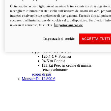
Ci impegniamo per migliorare al massimo la tua esperienza di navigazione.
Hypermotard V2 SP
raccogliere informazioni statistiche sull’utilizzo dei nostri siti Web, proporti
120,4 CV
Potenza
interessi e salvare le tue preferenze di navigazione. Facendo clic sul pulsant
94 Nm
Coppia
acconsenti all'installazione dei cookie sul tuo dispositivo. Per ulteriori in
177 kg
Peso in ordine di marcia
revocare il consenso, fai click su
impostazioni cookie
senza carburante
A partire da 19.890 €
Depotenziata 35 kW: 18.890 €
i
configura
scopri di più
Impostazioni cookie
ACCETTA TUTTI
new
V2 SP 100
Hypermotard V2 SP 100
120,4 CV
Potenza
94 Nm
Coppia
177 kg
Peso in ordine di marcia
senza carburante
scopri di più
Monster
Da 12.890 €