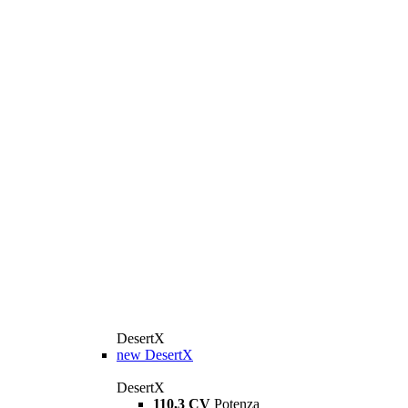
DesertX
new
DesertX
DesertX
110,3 CV
Potenza