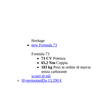
Heritage
new
Formula 73
Formula 73
73 CV
Potenza
65,2 Nm
Coppia
183 kg
Peso in ordine di marcia
senza carburante
scopri di più
Hypermotard
Da 13.290 €