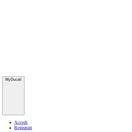
MyDucati
Accedi
Registrati