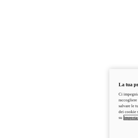
La tua pr
Ci impegnia
raccogliere 
salvare le t
dei cookie s
su
imposta