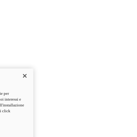
ie per
oi interessi e
ll'installazione
i click