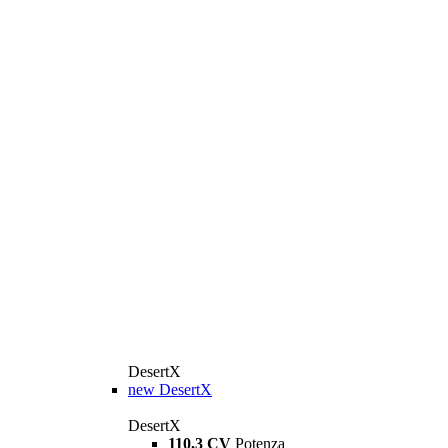
DesertX
new
DesertX
DesertX
110,3 CV
Potenza