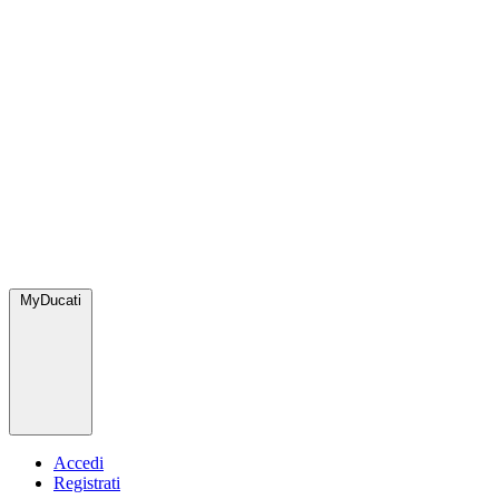
MyDucati
Accedi
Registrati