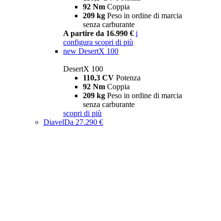
92 Nm
Coppia
209 kg
Peso in ordine di marcia
senza carburante
A partire da 16.990 €
i
configura
scopri di più
new
DesertX 100
DesertX 100
110,3 CV
Potenza
92 Nm
Coppia
209 kg
Peso in ordine di marcia
senza carburante
scopri di più
Diavel
Da 27.290 €