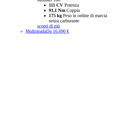
111 CV
Potenza
91,1 Nm
Coppia
175 kg
Peso in ordine di marcia
senza carburante
scopri di più
Multistrada
Da 16.690 €