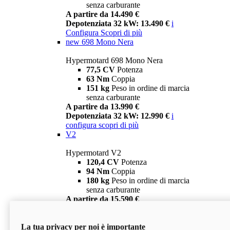
senza carburante
A partire da 14.490 €
Depotenziata 32 kW: 13.490 €
i
Configura
Scopri di più
new
698 Mono Nera
Hypermotard 698 Mono Nera
77,5 CV
Potenza
63 Nm
Coppia
151 kg
Peso in ordine di marcia
senza carburante
A partire da 13.990 €
Depotenziata 32 kW: 12.990 €
i
configura
scopri di più
V2
Hypermotard V2
120,4 CV
Potenza
94 Nm
Coppia
180 kg
Peso in ordine di marcia
senza carburante
A partire da 15.590 €
Depotenziata 35 kW: 14.590 €
i
configura
scopri di più
La tua privacy per noi è importante
V2 SP