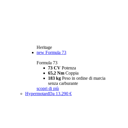
Heritage
new
Formula 73
Formula 73
73 CV
Potenza
65,2 Nm
Coppia
183 kg
Peso in ordine di marcia
senza carburante
scopri di più
Hypermotard
Da 13.290 €