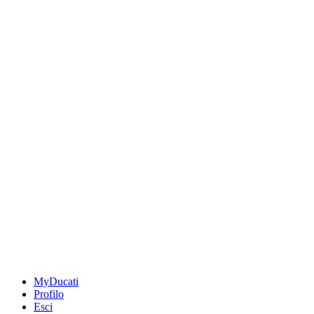
MyDucati
Profilo
Esci