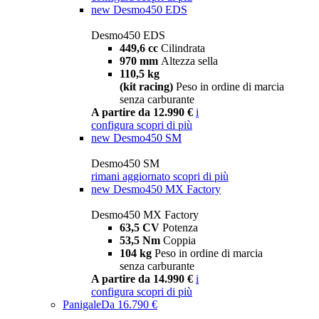
new
Desmo450 EDS
Desmo450 EDS
449,6 cc
Cilindrata
970 mm
Altezza sella
110,5 kg
(kit racing)
Peso in ordine di marcia
senza carburante
A partire da 12.990 €
i
configura
scopri di più
new
Desmo450 SM
Desmo450 SM
rimani aggiornato
scopri di più
new
Desmo450 MX Factory
Desmo450 MX Factory
63,5 CV
Potenza
53,5 Nm
Coppia
104 kg
Peso in ordine di marcia
senza carburante
A partire da 14.990 €
i
configura
scopri di più
Panigale
Da 16.790 €