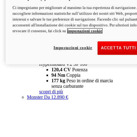
Ci impegniamo per migliorare al massimo la tua esperienza di navigazione.
Hypermotard V2 SP
raccogliere informazioni statistiche sull’utilizzo dei nostri siti Web, proporti
120,4 CV
Potenza
interessi e salvare le tue preferenze di navigazione. Facendo clic sul pulsant
94 Nm
Coppia
acconsenti all'installazione dei cookie sul tuo dispositivo. Per ulteriori in
177 kg
Peso in ordine di marcia
revocare il consenso, fai click su
impostazioni cookie
senza carburante
A partire da 19.890 €
Depotenziata 35 kW: 18.890 €
i
configura
scopri di più
Impostazioni cookie
ACCETTA TUTTI
new
V2 SP 100
Hypermotard V2 SP 100
120,4 CV
Potenza
94 Nm
Coppia
177 kg
Peso in ordine di marcia
senza carburante
scopri di più
Monster
Da 12.890 €