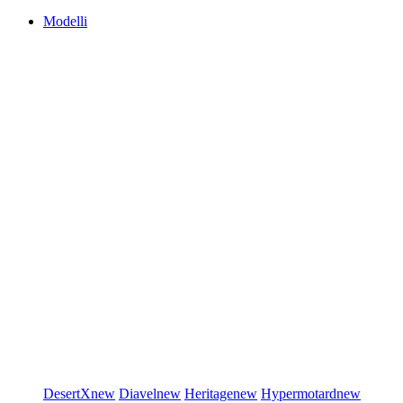
Modelli
DesertX
new
Diavel
new
Heritage
new
Hypermotard
new