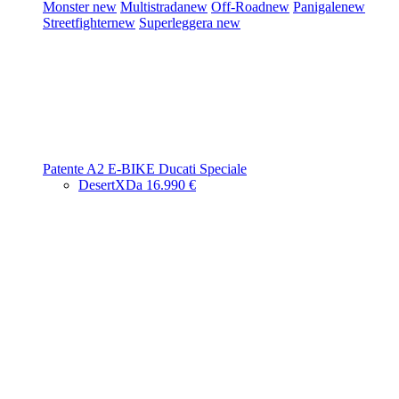
Monster
new
Multistrada
new
Off-Road
new
Panigale
new
Streetfighter
new
Superleggera
new
Patente A2
E-BIKE
Ducati Speciale
DesertX
Da 16.990 €