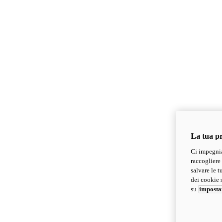
La tua pr
Ci impegnia
raccogliere 
salvare le t
dei cookie s
su
imposta