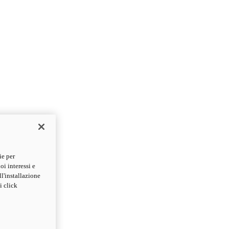
ie per
oi interessi e
ll'installazione
i click