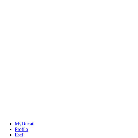
MyDucati
Profilo
Esci