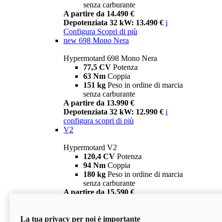
senza carburante
A partire da 14.490 €
Depotenziata 32 kW: 13.490 €
i
Configura
Scopri di più
new
698 Mono Nera
Hypermotard 698 Mono Nera
77,5 CV
Potenza
63 Nm
Coppia
151 kg
Peso in ordine di marcia
senza carburante
A partire da 13.990 €
Depotenziata 32 kW: 12.990 €
i
configura
scopri di più
V2
Hypermotard V2
120,4 CV
Potenza
94 Nm
Coppia
180 kg
Peso in ordine di marcia
senza carburante
A partire da 15.590 €
Depotenziata 35 kW: 14.590 €
i
configura
scopri di più
La tua privacy per noi è importante
V2 SP