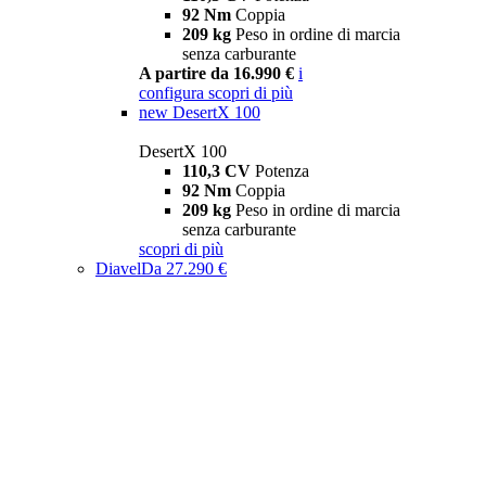
92 Nm
Coppia
209 kg
Peso in ordine di marcia
senza carburante
A partire da 16.990 €
i
configura
scopri di più
new
DesertX 100
DesertX 100
110,3 CV
Potenza
92 Nm
Coppia
209 kg
Peso in ordine di marcia
senza carburante
scopri di più
Diavel
Da 27.290 €