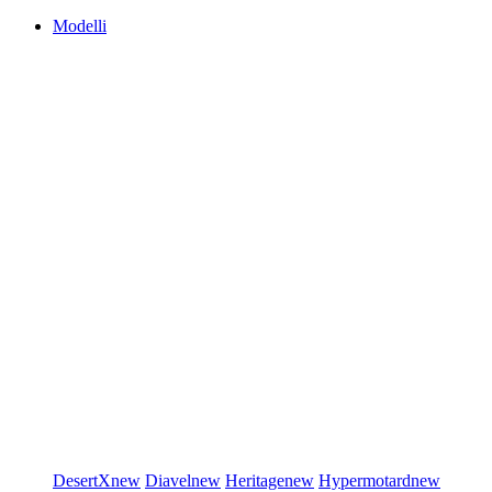
Modelli
DesertX
new
Diavel
new
Heritage
new
Hypermotard
new