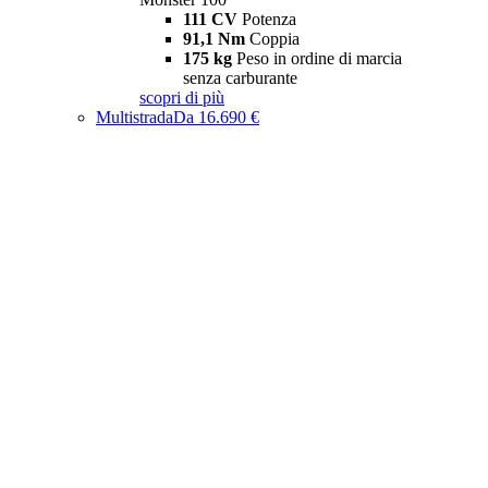
111 CV
Potenza
91,1 Nm
Coppia
175 kg
Peso in ordine di marcia
senza carburante
scopri di più
Multistrada
Da 16.690 €