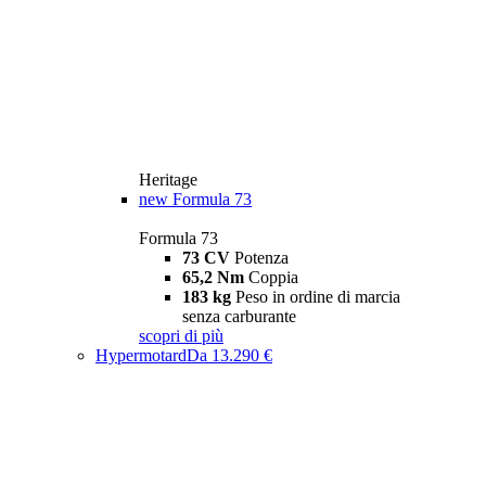
Heritage
new
Formula 73
Formula 73
73 CV
Potenza
65,2 Nm
Coppia
183 kg
Peso in ordine di marcia
senza carburante
scopri di più
Hypermotard
Da 13.290 €