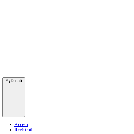
MyDucati
Accedi
Registrati