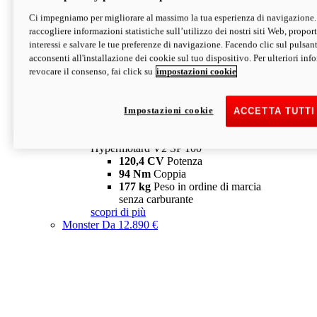
Ci impegniamo per migliorare al massimo la tua esperienza di navigazione.
Hypermotard V2 SP
raccogliere informazioni statistiche sull’utilizzo dei nostri siti Web, proporti
120,4 CV
Potenza
interessi e salvare le tue preferenze di navigazione. Facendo clic sul pulsant
94 Nm
Coppia
acconsenti all'installazione dei cookie sul tuo dispositivo. Per ulteriori in
177 kg
Peso in ordine di marcia
revocare il consenso, fai click su
impostazioni cookie
senza carburante
A partire da 19.890 €
Depotenziata 35 kW: 18.890 €
i
configura
scopri di più
Impostazioni cookie
ACCETTA TUTTI
new
V2 SP 100
Hypermotard V2 SP 100
120,4 CV
Potenza
94 Nm
Coppia
177 kg
Peso in ordine di marcia
senza carburante
scopri di più
Monster
Da 12.890 €