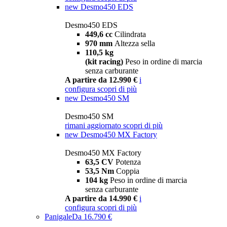
new
Desmo450 EDS
Desmo450 EDS
449,6 cc
Cilindrata
970 mm
Altezza sella
110,5 kg
(kit racing)
Peso in ordine di marcia
senza carburante
A partire da 12.990 €
i
configura
scopri di più
new
Desmo450 SM
Desmo450 SM
rimani aggiornato
scopri di più
new
Desmo450 MX Factory
Desmo450 MX Factory
63,5 CV
Potenza
53,5 Nm
Coppia
104 kg
Peso in ordine di marcia
senza carburante
A partire da 14.990 €
i
configura
scopri di più
Panigale
Da 16.790 €