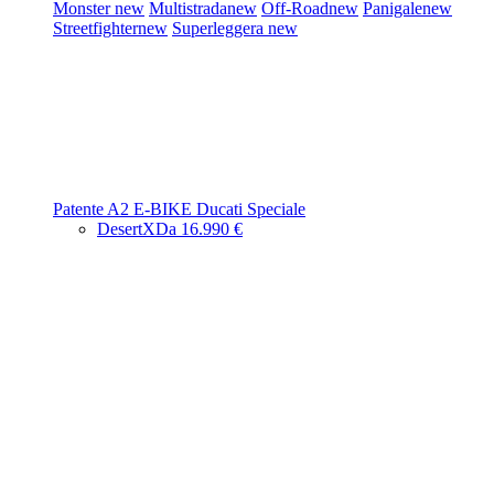
Monster
new
Multistrada
new
Off-Road
new
Panigale
new
Streetfighter
new
Superleggera
new
Patente A2
E-BIKE
Ducati Speciale
DesertX
Da 16.990 €