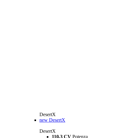
DesertX
new
DesertX
DesertX
110,3 CV
Potenza