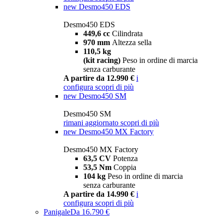
new
Desmo450 EDS
Desmo450 EDS
449,6 cc
Cilindrata
970 mm
Altezza sella
110,5 kg
(kit racing)
Peso in ordine di marcia
senza carburante
A partire da 12.990 €
i
configura
scopri di più
new
Desmo450 SM
Desmo450 SM
rimani aggiornato
scopri di più
new
Desmo450 MX Factory
Desmo450 MX Factory
63,5 CV
Potenza
53,5 Nm
Coppia
104 kg
Peso in ordine di marcia
senza carburante
A partire da 14.990 €
i
configura
scopri di più
Panigale
Da 16.790 €