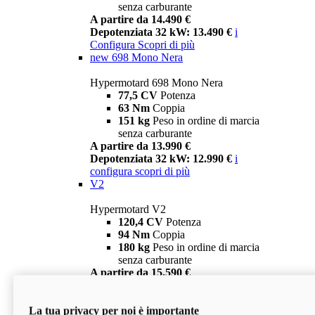
senza carburante
A partire da 14.490 €
Depotenziata 32 kW: 13.490 €
i
Configura
Scopri di più
new
698 Mono Nera
Hypermotard 698 Mono Nera
77,5 CV
Potenza
63 Nm
Coppia
151 kg
Peso in ordine di marcia
senza carburante
A partire da 13.990 €
Depotenziata 32 kW: 12.990 €
i
configura
scopri di più
V2
Hypermotard V2
120,4 CV
Potenza
94 Nm
Coppia
180 kg
Peso in ordine di marcia
senza carburante
A partire da 15.590 €
Depotenziata 35 kW: 14.590 €
i
configura
scopri di più
La tua privacy per noi è importante
V2 SP