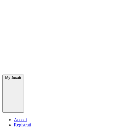
MyDucati
Accedi
Registrati