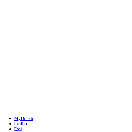
MyDucati
Profilo
Esci