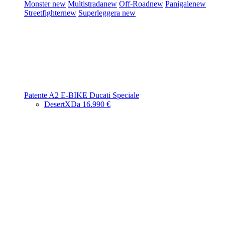
Monster
new
Multistrada
new
Off-Road
new
Panigale
new
Streetfighter
new
Superleggera
new
Patente A2
E-BIKE
Ducati Speciale
DesertX
Da 16.990 €