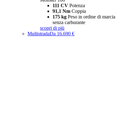
111 CV
Potenza
91,1 Nm
Coppia
175 kg
Peso in ordine di marcia
senza carburante
scopri di più
Multistrada
Da 16.690 €