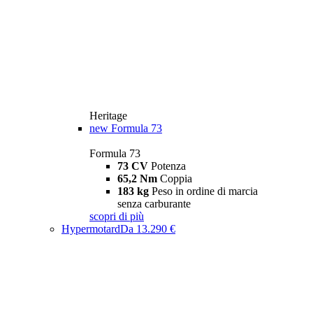
Heritage
new
Formula 73
Formula 73
73 CV
Potenza
65,2 Nm
Coppia
183 kg
Peso in ordine di marcia
senza carburante
scopri di più
Hypermotard
Da 13.290 €