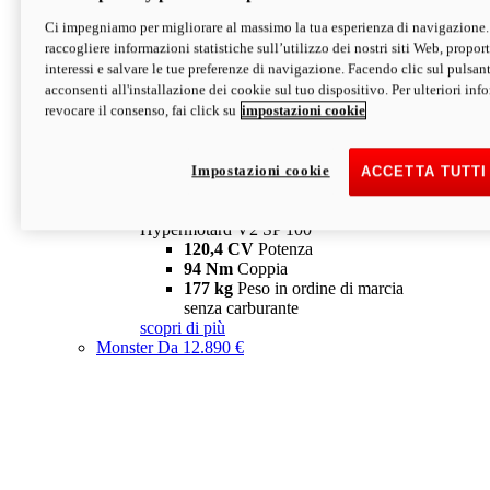
Ci impegniamo per migliorare al massimo la tua esperienza di navigazione.
Hypermotard V2 SP
raccogliere informazioni statistiche sull’utilizzo dei nostri siti Web, proporti
120,4 CV
Potenza
interessi e salvare le tue preferenze di navigazione. Facendo clic sul pulsant
94 Nm
Coppia
acconsenti all'installazione dei cookie sul tuo dispositivo. Per ulteriori in
177 kg
Peso in ordine di marcia
revocare il consenso, fai click su
impostazioni cookie
senza carburante
A partire da 19.890 €
Depotenziata 35 kW: 18.890 €
i
configura
scopri di più
Impostazioni cookie
ACCETTA TUTTI
new
V2 SP 100
Hypermotard V2 SP 100
120,4 CV
Potenza
94 Nm
Coppia
177 kg
Peso in ordine di marcia
senza carburante
scopri di più
Monster
Da 12.890 €