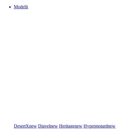
Modelli
DesertX
new
Diavel
new
Heritage
new
Hypermotard
new