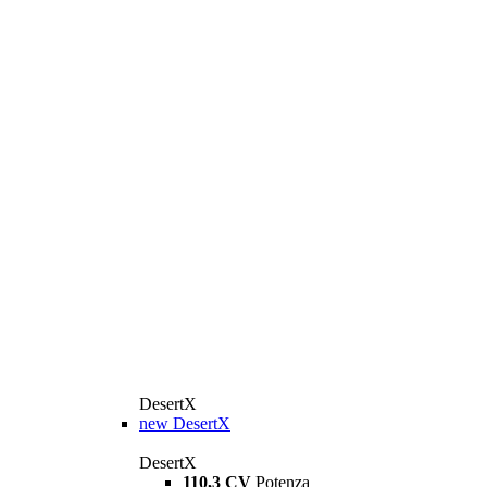
DesertX
new
DesertX
DesertX
110,3 CV
Potenza