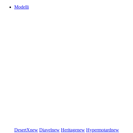
Modelli
DesertX
new
Diavel
new
Heritage
new
Hypermotard
new