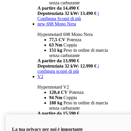
senza carburante
A partire da 14.490 €
Depotenziata 32 kW: 13.490 €
i
Configura
Scopri di più
new
698 Mono Nera
Hypermotard 698 Mono Nera
77,5 CV
Potenza
63 Nm
Coppia
151 kg
Peso in ordine di marcia
senza carburante
A partire da 13.990 €
Depotenziata 32 kW: 12.990 €
i
configura
scopri di più
V2
Hypermotard V2
120,4 CV
Potenza
94 Nm
Coppia
180 kg
Peso in ordine di marcia
senza carburante
A partire da 15.590 €
Depotenziata 35 kW: 14.590 €
i
configura
scopri di più
La tua privacy per noi è importante
V2 SP