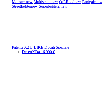
Monster
new
Multistrada
new
Off-Road
new
Panigale
new
Streetfighter
new
Superleggera
new
Patente A2
E-BIKE
Ducati Speciale
DesertX
Da 16.990 €