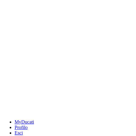
MyDucati
Profilo
Esci