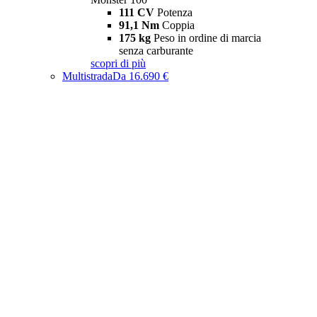
111 CV
Potenza
91,1 Nm
Coppia
175 kg
Peso in ordine di marcia
senza carburante
scopri di più
Multistrada
Da 16.690 €