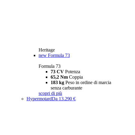
Heritage
new
Formula 73
Formula 73
73 CV
Potenza
65,2 Nm
Coppia
183 kg
Peso in ordine di marcia
senza carburante
scopri di più
Hypermotard
Da 13.290 €