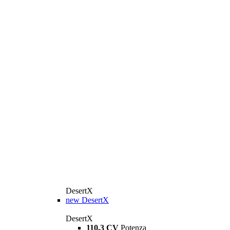
DesertX
new
DesertX
DesertX
110,3 CV
Potenza