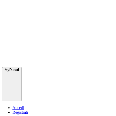
MyDucati
Accedi
Registrati