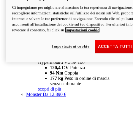
Ci impegniamo per migliorare al massimo la tua esperienza di navigazione.
Hypermotard V2 SP
raccogliere informazioni statistiche sull’utilizzo dei nostri siti Web, proporti
120,4 CV
Potenza
interessi e salvare le tue preferenze di navigazione. Facendo clic sul pulsant
94 Nm
Coppia
acconsenti all'installazione dei cookie sul tuo dispositivo. Per ulteriori in
177 kg
Peso in ordine di marcia
revocare il consenso, fai click su
impostazioni cookie
senza carburante
A partire da 19.890 €
Depotenziata 35 kW: 18.890 €
i
configura
scopri di più
Impostazioni cookie
ACCETTA TUTTI
new
V2 SP 100
Hypermotard V2 SP 100
120,4 CV
Potenza
94 Nm
Coppia
177 kg
Peso in ordine di marcia
senza carburante
scopri di più
Monster
Da 12.890 €