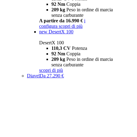
92 Nm
Coppia
209 kg
Peso in ordine di marcia
senza carburante
A partire da 16.990 €
i
configura
scopri di più
new
DesertX 100
DesertX 100
110,3 CV
Potenza
92 Nm
Coppia
209 kg
Peso in ordine di marcia
senza carburante
scopri di più
Diavel
Da 27.290 €