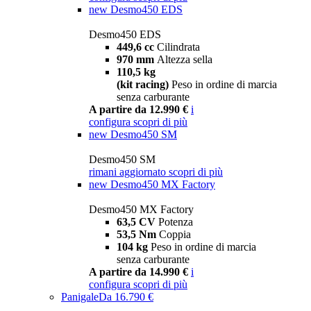
new
Desmo450 EDS
Desmo450 EDS
449,6 cc
Cilindrata
970 mm
Altezza sella
110,5 kg
(kit racing)
Peso in ordine di marcia
senza carburante
A partire da 12.990 €
i
configura
scopri di più
new
Desmo450 SM
Desmo450 SM
rimani aggiornato
scopri di più
new
Desmo450 MX Factory
Desmo450 MX Factory
63,5 CV
Potenza
53,5 Nm
Coppia
104 kg
Peso in ordine di marcia
senza carburante
A partire da 14.990 €
i
configura
scopri di più
Panigale
Da 16.790 €