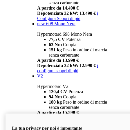
senza carburante
A partire da 14.490 €
Depotenziata 32 kW: 13.490 €
i
Configura
Scopri di più
new
698 Mono Nera
Hypermotard 698 Mono Nera
77,5 CV
Potenza
63 Nm
Coppia
151 kg
Peso in ordine di marcia
senza carburante
A partire da 13.990 €
Depotenziata 32 kW: 12.990 €
i
configura
scopri di più
V2
Hypermotard V2
120,4 CV
Potenza
94 Nm
Coppia
180 kg
Peso in ordine di marcia
senza carburante
A partire da 15.590 €
Depotenziata 35 kW: 14.590 €
i
configura
scopri di più
La tua privacy per noi è importante
V2 SP