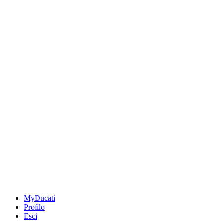
MyDucati
Profilo
Esci