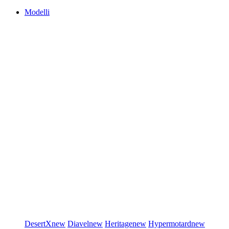
Modelli
DesertX
new
Diavel
new
Heritage
new
Hypermotard
new