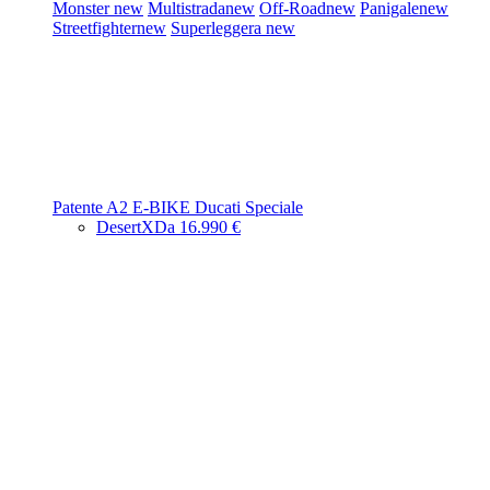
Monster
new
Multistrada
new
Off-Road
new
Panigale
new
Streetfighter
new
Superleggera
new
Patente A2
E-BIKE
Ducati Speciale
DesertX
Da 16.990 €