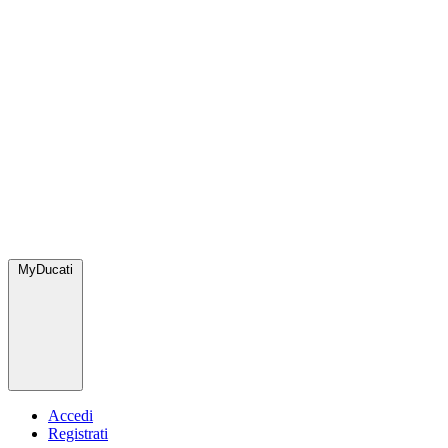
MyDucati
Accedi
Registrati