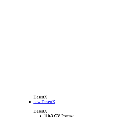
DesertX
new
DesertX
DesertX
110,3 CV
Potenza