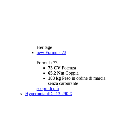
Heritage
new
Formula 73
Formula 73
73 CV
Potenza
65,2 Nm
Coppia
183 kg
Peso in ordine di marcia
senza carburante
scopri di più
Hypermotard
Da 13.290 €