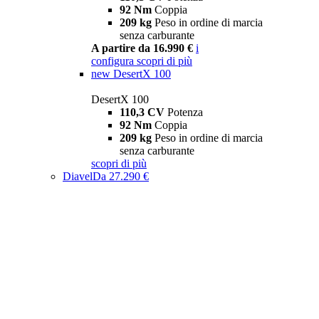
92 Nm
Coppia
209 kg
Peso in ordine di marcia
senza carburante
A partire da 16.990 €
i
configura
scopri di più
new
DesertX 100
DesertX 100
110,3 CV
Potenza
92 Nm
Coppia
209 kg
Peso in ordine di marcia
senza carburante
scopri di più
Diavel
Da 27.290 €