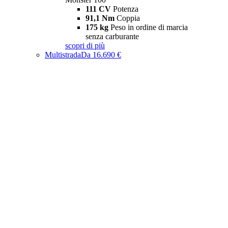
111 CV
Potenza
91,1 Nm
Coppia
175 kg
Peso in ordine di marcia
senza carburante
scopri di più
Multistrada
Da 16.690 €