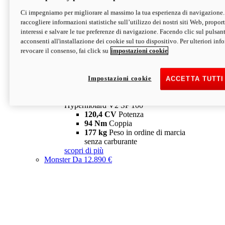
Ci impegniamo per migliorare al massimo la tua esperienza di navigazione.
Hypermotard V2 SP
raccogliere informazioni statistiche sull’utilizzo dei nostri siti Web, proporti
120,4 CV
Potenza
interessi e salvare le tue preferenze di navigazione. Facendo clic sul pulsant
94 Nm
Coppia
acconsenti all'installazione dei cookie sul tuo dispositivo. Per ulteriori in
177 kg
Peso in ordine di marcia
revocare il consenso, fai click su
impostazioni cookie
senza carburante
A partire da 19.890 €
Depotenziata 35 kW: 18.890 €
i
configura
scopri di più
Impostazioni cookie
ACCETTA TUTTI
new
V2 SP 100
Hypermotard V2 SP 100
120,4 CV
Potenza
94 Nm
Coppia
177 kg
Peso in ordine di marcia
senza carburante
scopri di più
Monster
Da 12.890 €