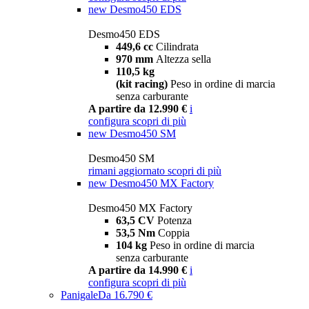
new
Desmo450 EDS
Desmo450 EDS
449,6 cc
Cilindrata
970 mm
Altezza sella
110,5 kg
(kit racing)
Peso in ordine di marcia
senza carburante
A partire da 12.990 €
i
configura
scopri di più
new
Desmo450 SM
Desmo450 SM
rimani aggiornato
scopri di più
new
Desmo450 MX Factory
Desmo450 MX Factory
63,5 CV
Potenza
53,5 Nm
Coppia
104 kg
Peso in ordine di marcia
senza carburante
A partire da 14.990 €
i
configura
scopri di più
Panigale
Da 16.790 €