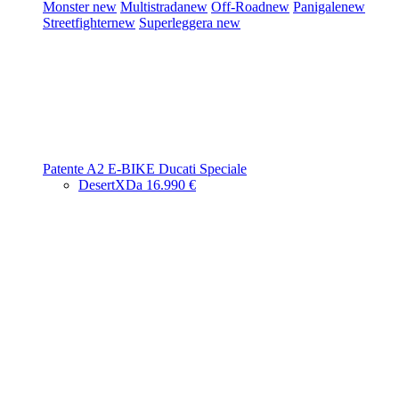
Monster
new
Multistrada
new
Off-Road
new
Panigale
new
Streetfighter
new
Superleggera
new
Patente A2
E-BIKE
Ducati Speciale
DesertX
Da 16.990 €