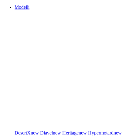
Modelli
DesertX
new
Diavel
new
Heritage
new
Hypermotard
new