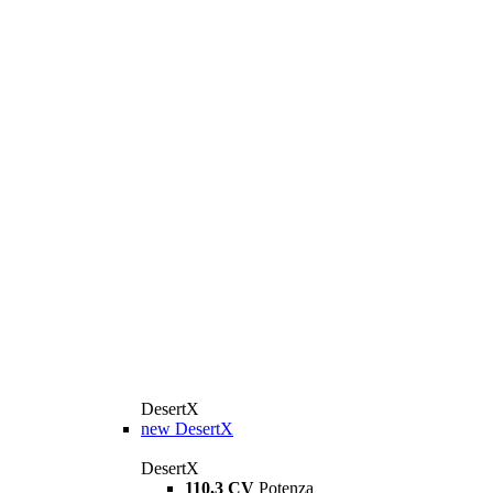
DesertX
new
DesertX
DesertX
110,3 CV
Potenza