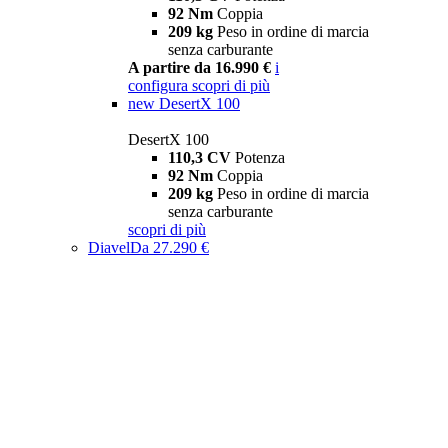
92 Nm
Coppia
209 kg
Peso in ordine di marcia
senza carburante
A partire da 16.990 €
i
configura
scopri di più
new
DesertX 100
DesertX 100
110,3 CV
Potenza
92 Nm
Coppia
209 kg
Peso in ordine di marcia
senza carburante
scopri di più
Diavel
Da 27.290 €