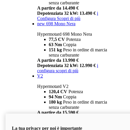
senza carburante
A partire da 14.490 €
Depotenziata 32 kW: 13.490 €
i
Configura
Scopri di più
new
698 Mono Nera
Hypermotard 698 Mono Nera
77,5 CV
Potenza
63 Nm
Coppia
151 kg
Peso in ordine di marcia
senza carburante
A partire da 13.990 €
Depotenziata 32 kW: 12.990 €
i
configura
scopri di più
V2
Hypermotard V2
120,4 CV
Potenza
94 Nm
Coppia
180 kg
Peso in ordine di marcia
senza carburante
A partire da 15.590 €
Depotenziata 35 kW: 14.590 €
i
configura
scopri di più
La tua privacy per noi è importante
V2 SP