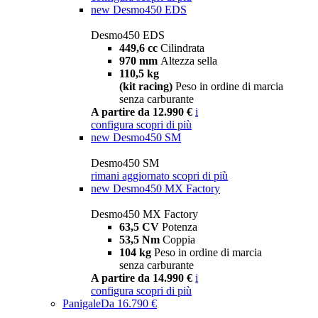
new
Desmo450 EDS
Desmo450 EDS
449,6 cc
Cilindrata
970 mm
Altezza sella
110,5 kg
(kit racing)
Peso in ordine di marcia
senza carburante
A partire da 12.990 €
i
configura
scopri di più
new
Desmo450 SM
Desmo450 SM
rimani aggiornato
scopri di più
new
Desmo450 MX Factory
Desmo450 MX Factory
63,5 CV
Potenza
53,5 Nm
Coppia
104 kg
Peso in ordine di marcia
senza carburante
A partire da 14.990 €
i
configura
scopri di più
Panigale
Da 16.790 €