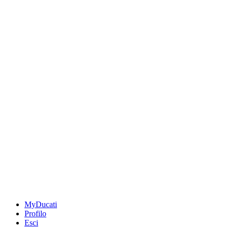
MyDucati
Profilo
Esci