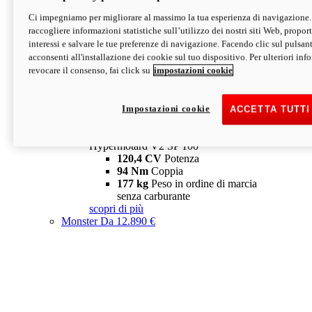
Ci impegniamo per migliorare al massimo la tua esperienza di navigazione.
Hypermotard V2 SP
raccogliere informazioni statistiche sull’utilizzo dei nostri siti Web, proporti
120,4 CV
Potenza
interessi e salvare le tue preferenze di navigazione. Facendo clic sul pulsant
94 Nm
Coppia
acconsenti all'installazione dei cookie sul tuo dispositivo. Per ulteriori in
177 kg
Peso in ordine di marcia
revocare il consenso, fai click su
impostazioni cookie
senza carburante
A partire da 19.890 €
Depotenziata 35 kW: 18.890 €
i
configura
scopri di più
Impostazioni cookie
ACCETTA TUTTI
new
V2 SP 100
Hypermotard V2 SP 100
120,4 CV
Potenza
94 Nm
Coppia
177 kg
Peso in ordine di marcia
senza carburante
scopri di più
Monster
Da 12.890 €