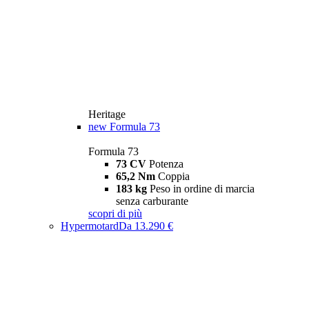
Heritage
new
Formula 73
Formula 73
73 CV
Potenza
65,2 Nm
Coppia
183 kg
Peso in ordine di marcia
senza carburante
scopri di più
Hypermotard
Da 13.290 €