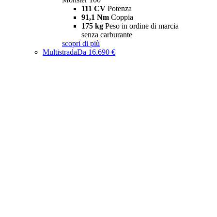
111 CV
Potenza
91,1 Nm
Coppia
175 kg
Peso in ordine di marcia
senza carburante
scopri di più
Multistrada
Da 16.690 €