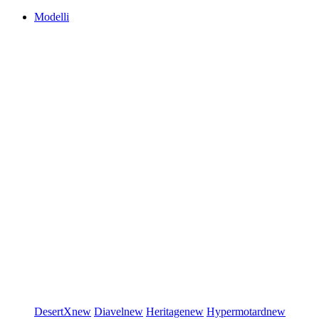
Modelli
DesertX
new
Diavel
new
Heritage
new
Hypermotard
new