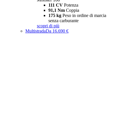
111 CV
Potenza
91,1 Nm
Coppia
175 kg
Peso in ordine di marcia
senza carburante
scopri di più
Multistrada
Da 16.690 €