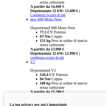
senza carburante
A partire da 14.490 €
Depotenziata 32 kW: 13.490 €
i
Configura
Scopri di più
new
698 Mono Nera
Hypermotard 698 Mono Nera
77,5 CV
Potenza
63 Nm
Coppia
151 kg
Peso in ordine di marcia
senza carburante
A partire da 13.990 €
Depotenziata 32 kW: 12.990 €
i
configura
scopri di più
V2
Hypermotard V2
120,4 CV
Potenza
94 Nm
Coppia
180 kg
Peso in ordine di marcia
senza carburante
A partire da 15.590 €
Depotenziata 35 kW: 14.590 €
i
configura
scopri di più
La tua privacy per noi è importante
V2 SP