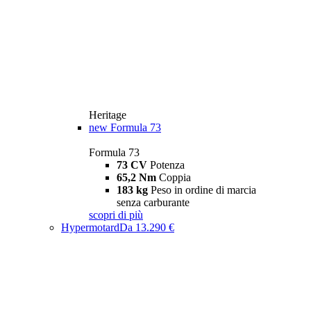
Heritage
new
Formula 73
Formula 73
73 CV
Potenza
65,2 Nm
Coppia
183 kg
Peso in ordine di marcia
senza carburante
scopri di più
Hypermotard
Da 13.290 €