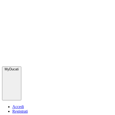
MyDucati
Accedi
Registrati