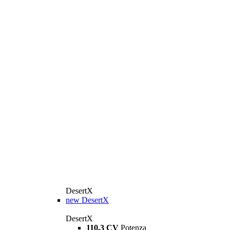
DesertX
new
DesertX
DesertX
110,3 CV
Potenza