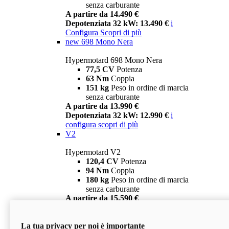
senza carburante
A partire da 14.490 €
Depotenziata 32 kW: 13.490 €
i
Configura
Scopri di più
new
698 Mono Nera
Hypermotard 698 Mono Nera
77,5 CV
Potenza
63 Nm
Coppia
151 kg
Peso in ordine di marcia
senza carburante
A partire da 13.990 €
Depotenziata 32 kW: 12.990 €
i
configura
scopri di più
V2
Hypermotard V2
120,4 CV
Potenza
94 Nm
Coppia
180 kg
Peso in ordine di marcia
senza carburante
A partire da 15.590 €
Depotenziata 35 kW: 14.590 €
i
configura
scopri di più
La tua privacy per noi è importante
V2 SP