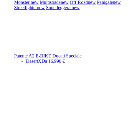
Monster
new
Multistrada
new
Off-Road
new
Panigale
new
Streetfighter
new
Superleggera
new
Patente A2
E-BIKE
Ducati Speciale
DesertX
Da 16.990 €