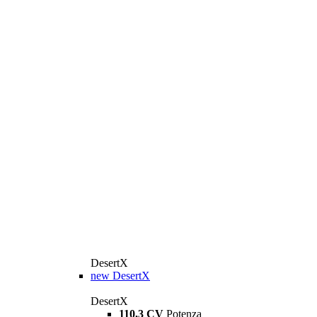
DesertX
new
DesertX
DesertX
110,3 CV
Potenza