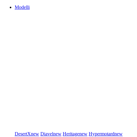
Modelli
DesertX
new
Diavel
new
Heritage
new
Hypermotard
new