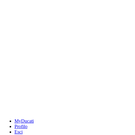
MyDucati
Profilo
Esci