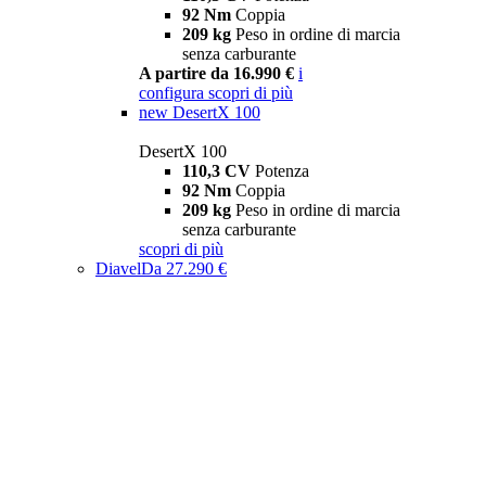
92 Nm
Coppia
209 kg
Peso in ordine di marcia
senza carburante
A partire da 16.990 €
i
configura
scopri di più
new
DesertX 100
DesertX 100
110,3 CV
Potenza
92 Nm
Coppia
209 kg
Peso in ordine di marcia
senza carburante
scopri di più
Diavel
Da 27.290 €