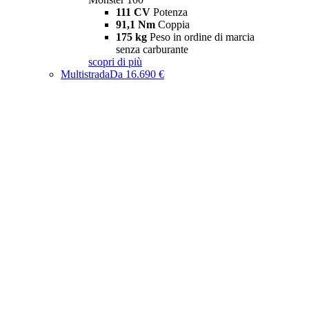
111 CV
Potenza
91,1 Nm
Coppia
175 kg
Peso in ordine di marcia
senza carburante
scopri di più
Multistrada
Da 16.690 €