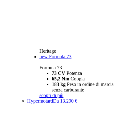
Heritage
new
Formula 73
Formula 73
73 CV
Potenza
65,2 Nm
Coppia
183 kg
Peso in ordine di marcia
senza carburante
scopri di più
Hypermotard
Da 13.290 €