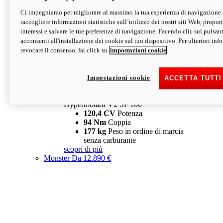
Ci impegniamo per migliorare al massimo la tua esperienza di navigazione.
Hypermotard V2 SP
raccogliere informazioni statistiche sull’utilizzo dei nostri siti Web, proporti
120,4 CV
Potenza
interessi e salvare le tue preferenze di navigazione. Facendo clic sul pulsant
94 Nm
Coppia
acconsenti all'installazione dei cookie sul tuo dispositivo. Per ulteriori in
177 kg
Peso in ordine di marcia
revocare il consenso, fai click su
impostazioni cookie
senza carburante
A partire da 19.890 €
Depotenziata 35 kW: 18.890 €
i
configura
scopri di più
Impostazioni cookie
ACCETTA TUTTI
new
V2 SP 100
Hypermotard V2 SP 100
120,4 CV
Potenza
94 Nm
Coppia
177 kg
Peso in ordine di marcia
senza carburante
scopri di più
Monster
Da 12.890 €