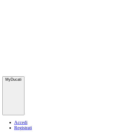
MyDucati
Accedi
Registrati