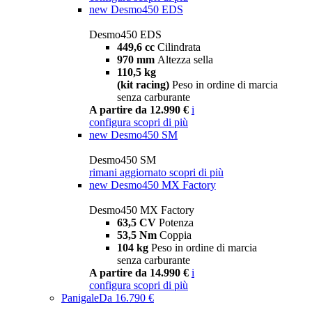
new
Desmo450 EDS
Desmo450 EDS
449,6 cc
Cilindrata
970 mm
Altezza sella
110,5 kg
(kit racing)
Peso in ordine di marcia
senza carburante
A partire da 12.990 €
i
configura
scopri di più
new
Desmo450 SM
Desmo450 SM
rimani aggiornato
scopri di più
new
Desmo450 MX Factory
Desmo450 MX Factory
63,5 CV
Potenza
53,5 Nm
Coppia
104 kg
Peso in ordine di marcia
senza carburante
A partire da 14.990 €
i
configura
scopri di più
Panigale
Da 16.790 €