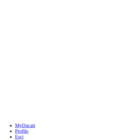
MyDucati
Profilo
Esci