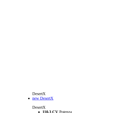
DesertX
new
DesertX
DesertX
110,3 CV
Potenza