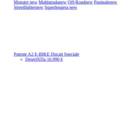
Monster
new
Multistrada
new
Off-Road
new
Panigale
new
Streetfighter
new
Superleggera
new
Patente A2
E-BIKE
Ducati Speciale
DesertX
Da 16.990 €