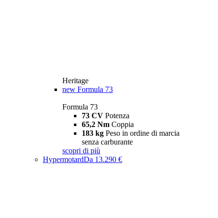
Heritage
new
Formula 73
Formula 73
73 CV
Potenza
65,2 Nm
Coppia
183 kg
Peso in ordine di marcia
senza carburante
scopri di più
Hypermotard
Da 13.290 €