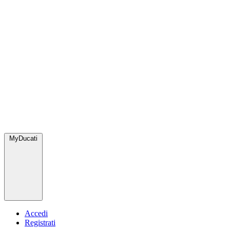
MyDucati
Accedi
Registrati