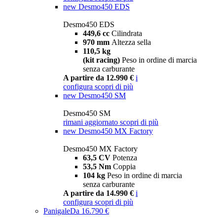
new
Desmo450 EDS
Desmo450 EDS
449,6 cc
Cilindrata
970 mm
Altezza sella
110,5 kg
(kit racing)
Peso in ordine di marcia
senza carburante
A partire da 12.990 €
i
configura
scopri di più
new
Desmo450 SM
Desmo450 SM
rimani aggiornato
scopri di più
new
Desmo450 MX Factory
Desmo450 MX Factory
63,5 CV
Potenza
53,5 Nm
Coppia
104 kg
Peso in ordine di marcia
senza carburante
A partire da 14.990 €
i
configura
scopri di più
Panigale
Da 16.790 €