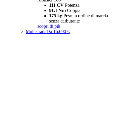
111 CV
Potenza
91,1 Nm
Coppia
175 kg
Peso in ordine di marcia
senza carburante
scopri di più
Multistrada
Da 16.690 €