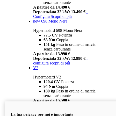
senza carburante
A partire da 14.490 €
Depotenziata 32 kW: 13.490 €
i
Configura
Scopri di più
new
698 Mono Nera
Hypermotard 698 Mono Nera
77,5 CV
Potenza
63 Nm
Coppia
151 kg
Peso in ordine di marcia
senza carburante
A partire da 13.990 €
Depotenziata 32 kW: 12.990 €
i
configura
scopri di più
V2
Hypermotard V2
120,4 CV
Potenza
94 Nm
Coppia
180 kg
Peso in ordine di marcia
senza carburante
A partire da 15.590 €
Depotenziata 35 kW: 14.590 €
i
configura
scopri di più
La tua privacy per noi è importante
V2 SP