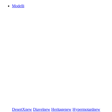
Modelli
DesertX
new
Diavel
new
Heritage
new
Hypermotard
new