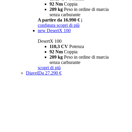
92 Nm
Coppia
209 kg
Peso in ordine di marcia
senza carburante
A partire da 16.990 €
i
configura
scopri di più
new
DesertX 100
DesertX 100
110,3 CV
Potenza
92 Nm
Coppia
209 kg
Peso in ordine di marcia
senza carburante
scopri di più
Diavel
Da 27.290 €