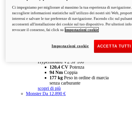
Ci impegniamo per migliorare al massimo la tua esperienza di navigazione.
Hypermotard V2 SP
raccogliere informazioni statistiche sull’utilizzo dei nostri siti Web, proporti
120,4 CV
Potenza
interessi e salvare le tue preferenze di navigazione. Facendo clic sul pulsant
94 Nm
Coppia
acconsenti all'installazione dei cookie sul tuo dispositivo. Per ulteriori in
177 kg
Peso in ordine di marcia
revocare il consenso, fai click su
impostazioni cookie
senza carburante
A partire da 19.890 €
Depotenziata 35 kW: 18.890 €
i
configura
scopri di più
Impostazioni cookie
ACCETTA TUTTI
new
V2 SP 100
Hypermotard V2 SP 100
120,4 CV
Potenza
94 Nm
Coppia
177 kg
Peso in ordine di marcia
senza carburante
scopri di più
Monster
Da 12.890 €