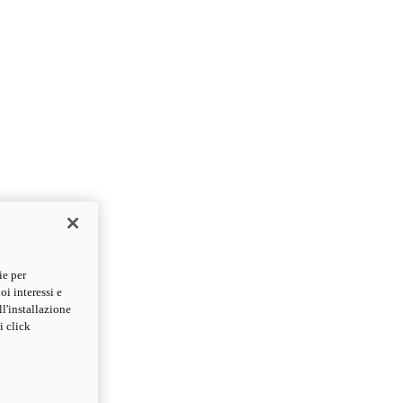
ie per
oi interessi e
ll'installazione
i click