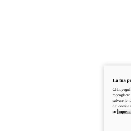
La tua pr
Ci impegnia
raccogliere 
salvare le t
dei cookie s
su
imposta