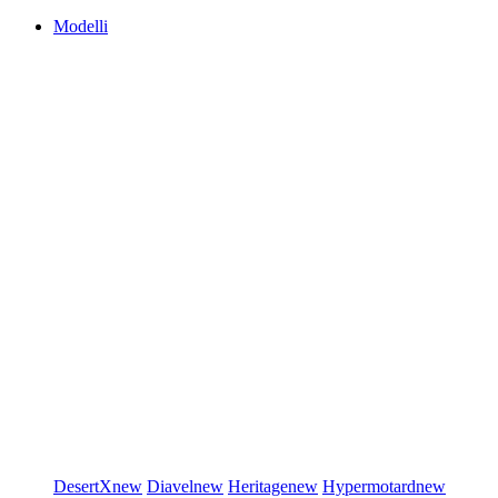
Modelli
DesertX
new
Diavel
new
Heritage
new
Hypermotard
new