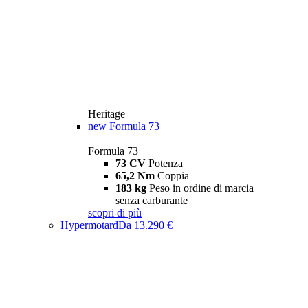
Heritage
new
Formula 73
Formula 73
73 CV
Potenza
65,2 Nm
Coppia
183 kg
Peso in ordine di marcia
senza carburante
scopri di più
Hypermotard
Da 13.290 €