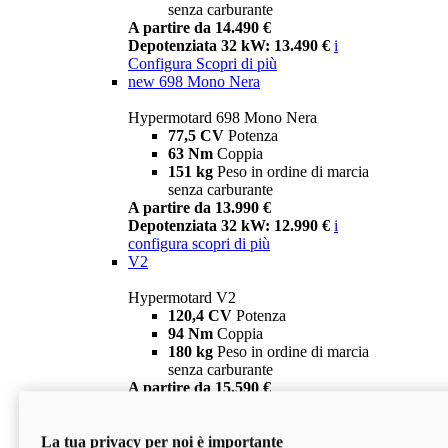
senza carburante
A partire da 14.490 €
Depotenziata 32 kW: 13.490 €
i
Configura
Scopri di più
new
698 Mono Nera
Hypermotard 698 Mono Nera
77,5 CV
Potenza
63 Nm
Coppia
151 kg
Peso in ordine di marcia
senza carburante
A partire da 13.990 €
Depotenziata 32 kW: 12.990 €
i
configura
scopri di più
V2
Hypermotard V2
120,4 CV
Potenza
94 Nm
Coppia
180 kg
Peso in ordine di marcia
senza carburante
A partire da 15.590 €
Depotenziata 35 kW: 14.590 €
i
configura
scopri di più
La tua privacy per noi è importante
V2 SP