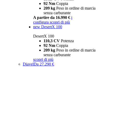
92 Nm
Coppia
209 kg
Peso in ordine di marcia
senza carburante
A partire da 16.990 €
i
configura
scopri di più
new
DesertX 100
DesertX 100
110,3 CV
Potenza
92 Nm
Coppia
209 kg
Peso in ordine di marcia
senza carburante
scopri di più
Diavel
Da 27.290 €