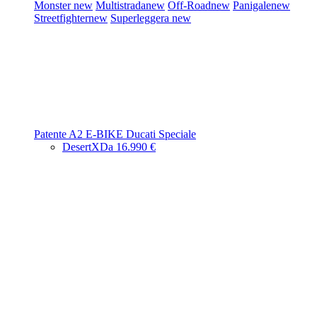
Monster
new
Multistrada
new
Off-Road
new
Panigale
new
Streetfighter
new
Superleggera
new
Patente A2
E-BIKE
Ducati Speciale
DesertX
Da 16.990 €