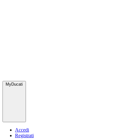
MyDucati
Accedi
Registrati