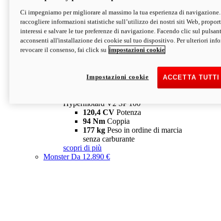
Ci impegniamo per migliorare al massimo la tua esperienza di navigazione.
Hypermotard V2 SP
raccogliere informazioni statistiche sull’utilizzo dei nostri siti Web, proporti
120,4 CV
Potenza
interessi e salvare le tue preferenze di navigazione. Facendo clic sul pulsant
94 Nm
Coppia
acconsenti all'installazione dei cookie sul tuo dispositivo. Per ulteriori in
177 kg
Peso in ordine di marcia
revocare il consenso, fai click su
impostazioni cookie
senza carburante
A partire da 19.890 €
Depotenziata 35 kW: 18.890 €
i
configura
scopri di più
Impostazioni cookie
ACCETTA TUTTI
new
V2 SP 100
Hypermotard V2 SP 100
120,4 CV
Potenza
94 Nm
Coppia
177 kg
Peso in ordine di marcia
senza carburante
scopri di più
Monster
Da 12.890 €