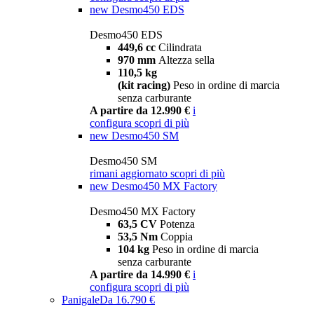
new
Desmo450 EDS
Desmo450 EDS
449,6 cc
Cilindrata
970 mm
Altezza sella
110,5 kg
(kit racing)
Peso in ordine di marcia
senza carburante
A partire da 12.990 €
i
configura
scopri di più
new
Desmo450 SM
Desmo450 SM
rimani aggiornato
scopri di più
new
Desmo450 MX Factory
Desmo450 MX Factory
63,5 CV
Potenza
53,5 Nm
Coppia
104 kg
Peso in ordine di marcia
senza carburante
A partire da 14.990 €
i
configura
scopri di più
Panigale
Da 16.790 €