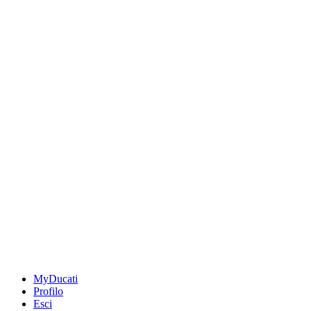
MyDucati
Profilo
Esci