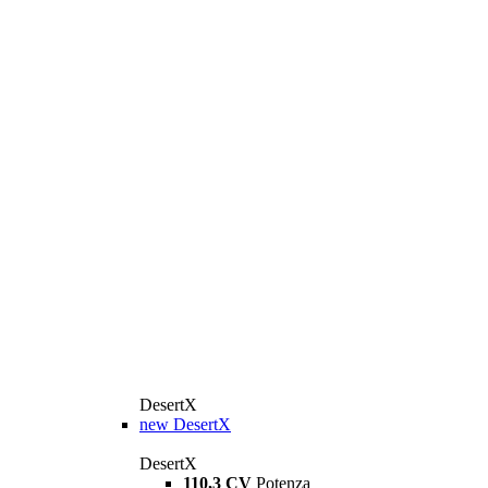
DesertX
new
DesertX
DesertX
110,3 CV
Potenza