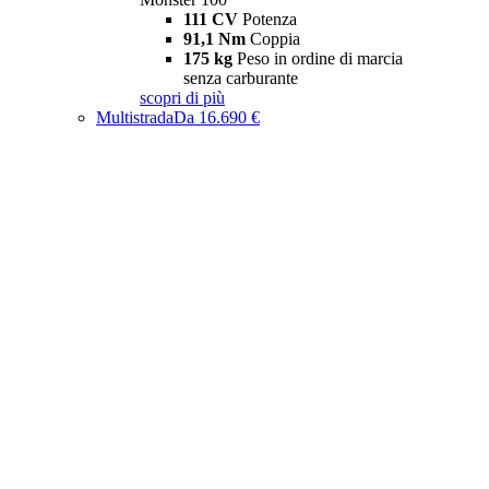
111 CV
Potenza
91,1 Nm
Coppia
175 kg
Peso in ordine di marcia
senza carburante
scopri di più
Multistrada
Da 16.690 €