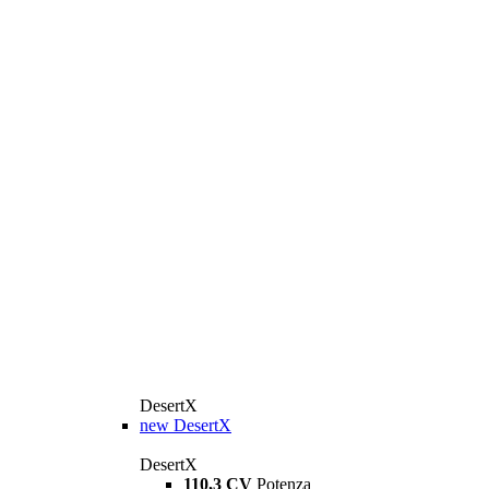
DesertX
new
DesertX
DesertX
110,3 CV
Potenza