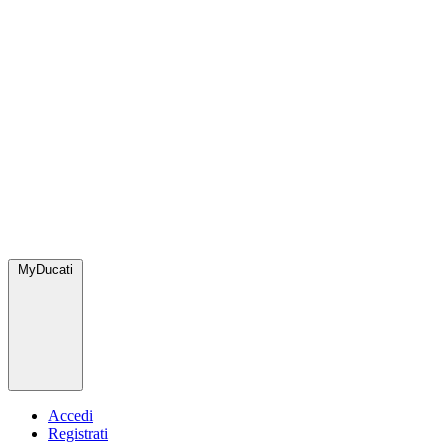
MyDucati
Accedi
Registrati