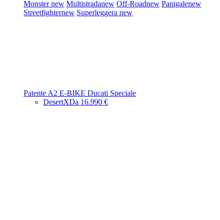
Monster
new
Multistrada
new
Off-Road
new
Panigale
new
Streetfighter
new
Superleggera
new
Patente A2
E-BIKE
Ducati Speciale
DesertX
Da 16.990 €