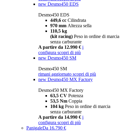
new
Desmo450 EDS
Desmo450 EDS
449,6 cc
Cilindrata
970 mm
Altezza sella
110,5 kg
(kit racing)
Peso in ordine di marcia
senza carburante
A partire da 12.990 €
i
configura
scopri di più
new
Desmo450 SM
Desmo450 SM
rimani aggiornato
scopri di più
new
Desmo450 MX Factory
Desmo450 MX Factory
63,5 CV
Potenza
53,5 Nm
Coppia
104 kg
Peso in ordine di marcia
senza carburante
A partire da 14.990 €
i
configura
scopri di più
Panigale
Da 16.790 €