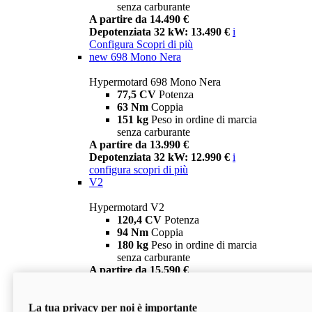
senza carburante
A partire da 14.490 €
Depotenziata 32 kW: 13.490 €
i
Configura
Scopri di più
new
698 Mono Nera
Hypermotard 698 Mono Nera
77,5 CV
Potenza
63 Nm
Coppia
151 kg
Peso in ordine di marcia
senza carburante
A partire da 13.990 €
Depotenziata 32 kW: 12.990 €
i
configura
scopri di più
V2
Hypermotard V2
120,4 CV
Potenza
94 Nm
Coppia
180 kg
Peso in ordine di marcia
senza carburante
A partire da 15.590 €
Depotenziata 35 kW: 14.590 €
i
configura
scopri di più
La tua privacy per noi è importante
V2 SP