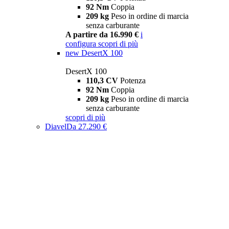
92 Nm
Coppia
209 kg
Peso in ordine di marcia
senza carburante
A partire da 16.990 €
i
configura
scopri di più
new
DesertX 100
DesertX 100
110,3 CV
Potenza
92 Nm
Coppia
209 kg
Peso in ordine di marcia
senza carburante
scopri di più
Diavel
Da 27.290 €