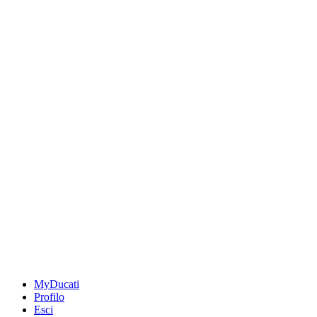
MyDucati
Profilo
Esci