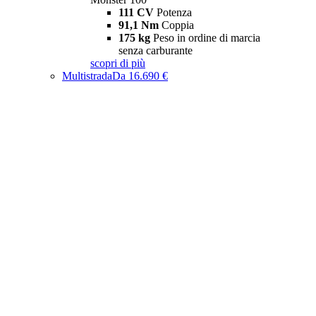
111 CV
Potenza
91,1 Nm
Coppia
175 kg
Peso in ordine di marcia
senza carburante
scopri di più
Multistrada
Da 16.690 €