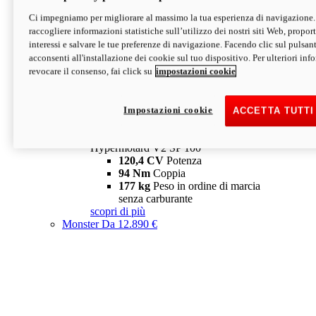
Ci impegniamo per migliorare al massimo la tua esperienza di navigazione.
Hypermotard V2 SP
raccogliere informazioni statistiche sull’utilizzo dei nostri siti Web, proporti
120,4 CV
Potenza
interessi e salvare le tue preferenze di navigazione. Facendo clic sul pulsant
94 Nm
Coppia
acconsenti all'installazione dei cookie sul tuo dispositivo. Per ulteriori in
177 kg
Peso in ordine di marcia
revocare il consenso, fai click su
impostazioni cookie
senza carburante
A partire da 19.890 €
Depotenziata 35 kW: 18.890 €
i
configura
scopri di più
Impostazioni cookie
ACCETTA TUTTI
new
V2 SP 100
Hypermotard V2 SP 100
120,4 CV
Potenza
94 Nm
Coppia
177 kg
Peso in ordine di marcia
senza carburante
scopri di più
Monster
Da 12.890 €