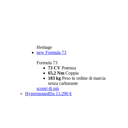
Heritage
new
Formula 73
Formula 73
73 CV
Potenza
65,2 Nm
Coppia
183 kg
Peso in ordine di marcia
senza carburante
scopri di più
Hypermotard
Da 13.290 €