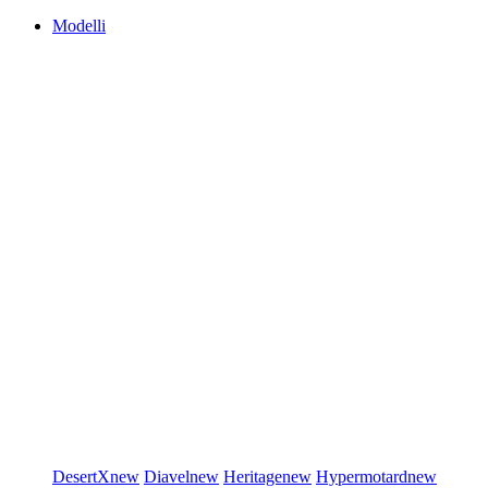
Modelli
DesertX
new
Diavel
new
Heritage
new
Hypermotard
new