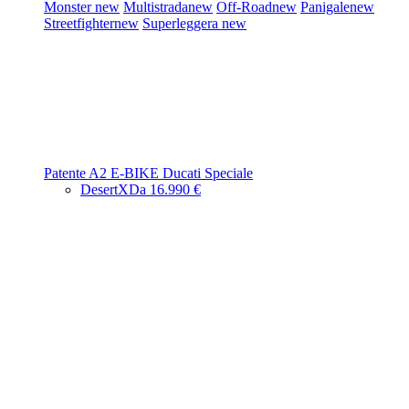
Monster
new
Multistrada
new
Off-Road
new
Panigale
new
Streetfighter
new
Superleggera
new
Patente A2
E-BIKE
Ducati Speciale
DesertX
Da 16.990 €