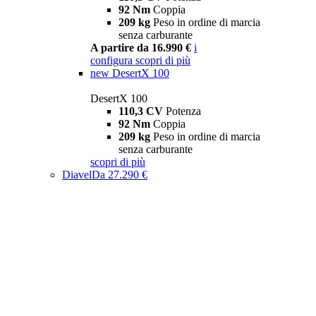
92 Nm
Coppia
209 kg
Peso in ordine di marcia
senza carburante
A partire da 16.990 €
i
configura
scopri di più
new
DesertX 100
DesertX 100
110,3 CV
Potenza
92 Nm
Coppia
209 kg
Peso in ordine di marcia
senza carburante
scopri di più
Diavel
Da 27.290 €