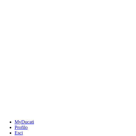
MyDucati
Profilo
Esci