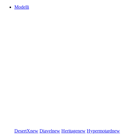
Modelli
DesertX
new
Diavel
new
Heritage
new
Hypermotard
new