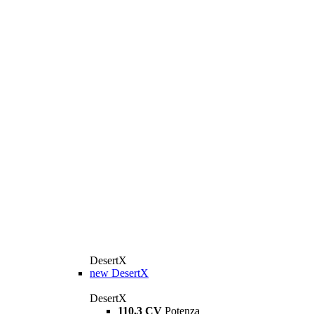
DesertX
new
DesertX
DesertX
110,3 CV
Potenza