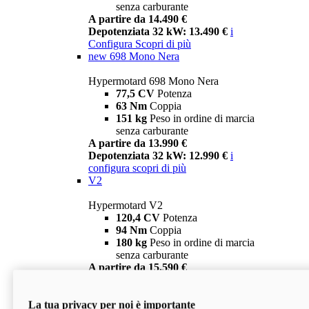
senza carburante
A partire da 14.490 €
Depotenziata 32 kW: 13.490 €
i
Configura
Scopri di più
new
698 Mono Nera
Hypermotard 698 Mono Nera
77,5 CV
Potenza
63 Nm
Coppia
151 kg
Peso in ordine di marcia
senza carburante
A partire da 13.990 €
Depotenziata 32 kW: 12.990 €
i
configura
scopri di più
V2
Hypermotard V2
120,4 CV
Potenza
94 Nm
Coppia
180 kg
Peso in ordine di marcia
senza carburante
A partire da 15.590 €
Depotenziata 35 kW: 14.590 €
i
configura
scopri di più
La tua privacy per noi è importante
V2 SP