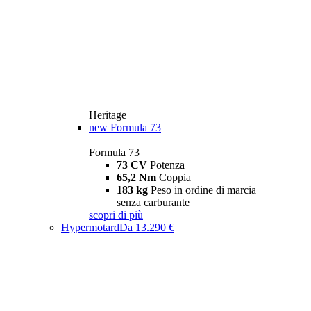
Heritage
new
Formula 73
Formula 73
73 CV
Potenza
65,2 Nm
Coppia
183 kg
Peso in ordine di marcia
senza carburante
scopri di più
Hypermotard
Da 13.290 €