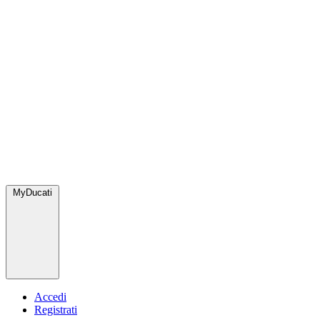
MyDucati
Accedi
Registrati