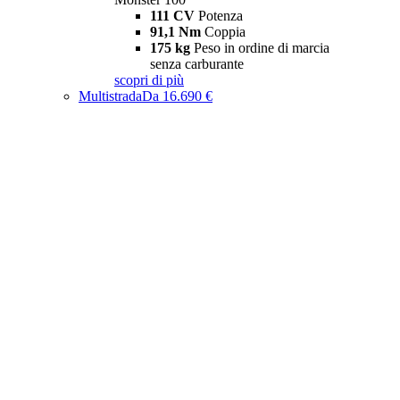
111 CV
Potenza
91,1 Nm
Coppia
175 kg
Peso in ordine di marcia
senza carburante
scopri di più
Multistrada
Da 16.690 €