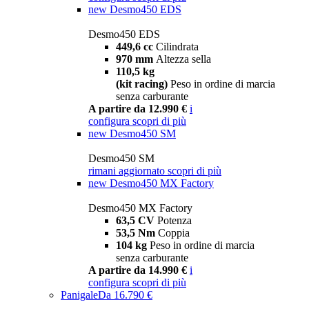
new
Desmo450 EDS
Desmo450 EDS
449,6 cc
Cilindrata
970 mm
Altezza sella
110,5 kg
(kit racing)
Peso in ordine di marcia
senza carburante
A partire da 12.990 €
i
configura
scopri di più
new
Desmo450 SM
Desmo450 SM
rimani aggiornato
scopri di più
new
Desmo450 MX Factory
Desmo450 MX Factory
63,5 CV
Potenza
53,5 Nm
Coppia
104 kg
Peso in ordine di marcia
senza carburante
A partire da 14.990 €
i
configura
scopri di più
Panigale
Da 16.790 €