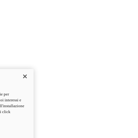
ie per
oi interessi e
ll'installazione
i click