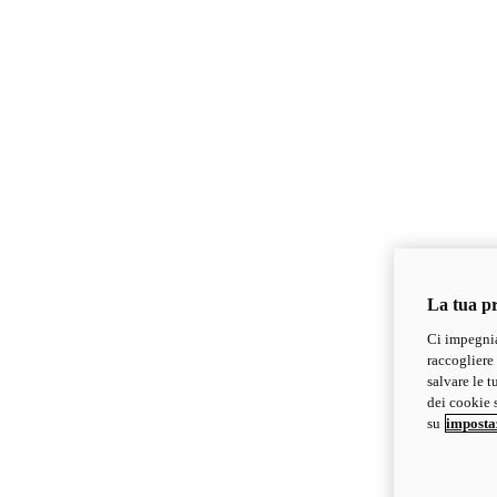
La tua pr
Ci impegnia
raccogliere 
salvare le t
dei cookie s
su
imposta