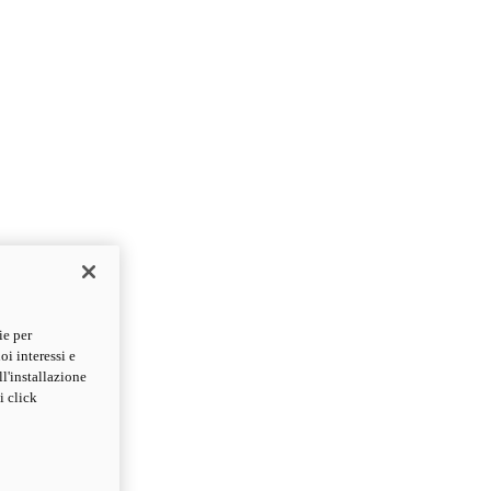
ie per
oi interessi e
ll'installazione
i click