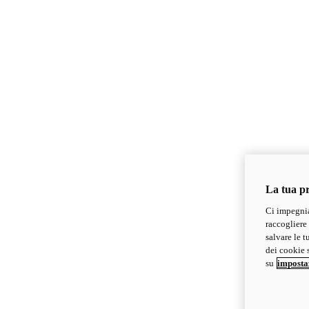
La tua pr
Ci impegnia
raccogliere 
salvare le t
dei cookie s
su
imposta