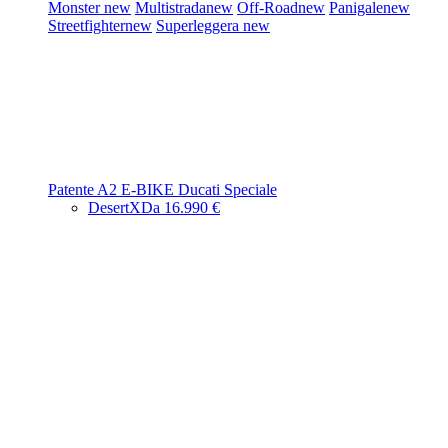
Monster
new
Multistrada
new
Off-Road
new
Panigale
new
Streetfighter
new
Superleggera
new
Patente A2
E-BIKE
Ducati Speciale
DesertX
Da 16.990 €