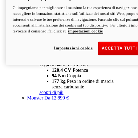
Ci impegniamo per migliorare al massimo la tua esperienza di navigazione.
Hypermotard V2 SP
raccogliere informazioni statistiche sull’utilizzo dei nostri siti Web, proporti
120,4 CV
Potenza
interessi e salvare le tue preferenze di navigazione. Facendo clic sul pulsant
94 Nm
Coppia
acconsenti all'installazione dei cookie sul tuo dispositivo. Per ulteriori in
177 kg
Peso in ordine di marcia
revocare il consenso, fai click su
impostazioni cookie
senza carburante
A partire da 19.890 €
Depotenziata 35 kW: 18.890 €
i
configura
scopri di più
Impostazioni cookie
ACCETTA TUTTI
new
V2 SP 100
Hypermotard V2 SP 100
120,4 CV
Potenza
94 Nm
Coppia
177 kg
Peso in ordine di marcia
senza carburante
scopri di più
Monster
Da 12.890 €