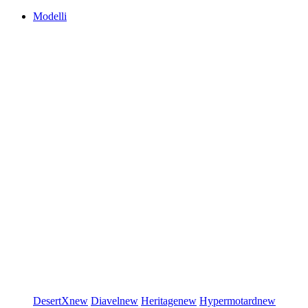
Modelli
DesertX
new
Diavel
new
Heritage
new
Hypermotard
new