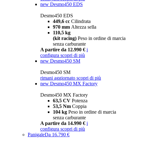
new
Desmo450 EDS
Desmo450 EDS
449,6 cc
Cilindrata
970 mm
Altezza sella
110,5 kg
(kit racing)
Peso in ordine di marcia
senza carburante
A partire da 12.990 €
i
configura
scopri di più
new
Desmo450 SM
Desmo450 SM
rimani aggiornato
scopri di più
new
Desmo450 MX Factory
Desmo450 MX Factory
63,5 CV
Potenza
53,5 Nm
Coppia
104 kg
Peso in ordine di marcia
senza carburante
A partire da 14.990 €
i
configura
scopri di più
Panigale
Da 16.790 €