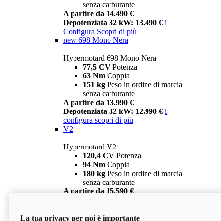
senza carburante
A partire da 14.490 €
Depotenziata 32 kW: 13.490 €
i
Configura
Scopri di più
new
698 Mono Nera
Hypermotard 698 Mono Nera
77,5 CV
Potenza
63 Nm
Coppia
151 kg
Peso in ordine di marcia
senza carburante
A partire da 13.990 €
Depotenziata 32 kW: 12.990 €
i
configura
scopri di più
V2
Hypermotard V2
120,4 CV
Potenza
94 Nm
Coppia
180 kg
Peso in ordine di marcia
senza carburante
A partire da 15.590 €
Depotenziata 35 kW: 14.590 €
i
configura
scopri di più
La tua privacy per noi è importante
V2 SP