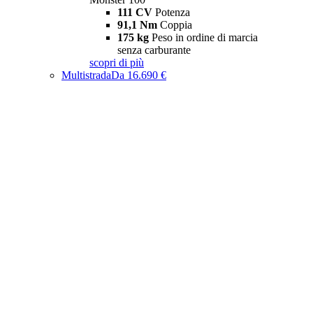
111 CV
Potenza
91,1 Nm
Coppia
175 kg
Peso in ordine di marcia
senza carburante
scopri di più
Multistrada
Da 16.690 €