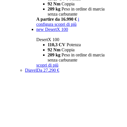
92 Nm
Coppia
209 kg
Peso in ordine di marcia
senza carburante
A partire da 16.990 €
i
configura
scopri di più
new
DesertX 100
DesertX 100
110,3 CV
Potenza
92 Nm
Coppia
209 kg
Peso in ordine di marcia
senza carburante
scopri di più
Diavel
Da 27.290 €