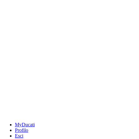
MyDucati
Profilo
Esci