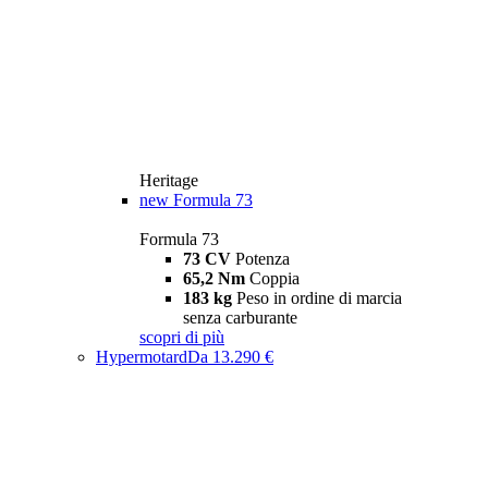
Heritage
new
Formula 73
Formula 73
73 CV
Potenza
65,2 Nm
Coppia
183 kg
Peso in ordine di marcia
senza carburante
scopri di più
Hypermotard
Da 13.290 €