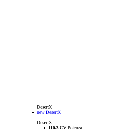
DesertX
new
DesertX
DesertX
110,3 CV
Potenza