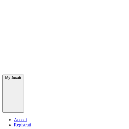
MyDucati
Accedi
Registrati