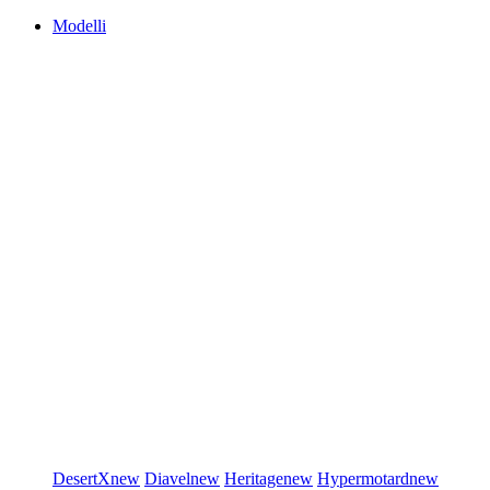
Modelli
DesertX
new
Diavel
new
Heritage
new
Hypermotard
new