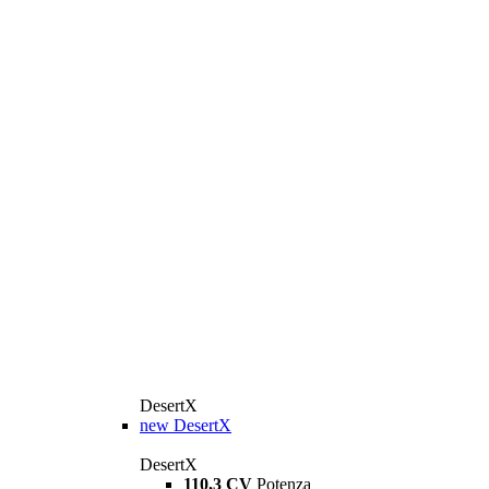
DesertX
new
DesertX
DesertX
110,3 CV
Potenza