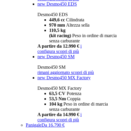
new
Desmo450 EDS
Desmo450 EDS
449,6 cc
Cilindrata
970 mm
Altezza sella
110,5 kg
(kit racing)
Peso in ordine di marcia
senza carburante
A partire da 12.990 €
i
configura
scopri di più
new
Desmo450 SM
Desmo450 SM
rimani aggiornato
scopri di più
new
Desmo450 MX Factory
Desmo450 MX Factory
63,5 CV
Potenza
53,5 Nm
Coppia
104 kg
Peso in ordine di marcia
senza carburante
A partire da 14.990 €
i
configura
scopri di più
Panigale
Da 16.790 €