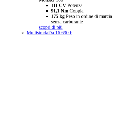
111 CV
Potenza
91,1 Nm
Coppia
175 kg
Peso in ordine di marcia
senza carburante
scopri di più
Multistrada
Da 16.690 €