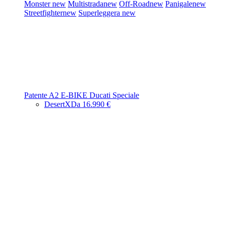
Monster
new
Multistrada
new
Off-Road
new
Panigale
new
Streetfighter
new
Superleggera
new
Patente A2
E-BIKE
Ducati Speciale
DesertX
Da 16.990 €