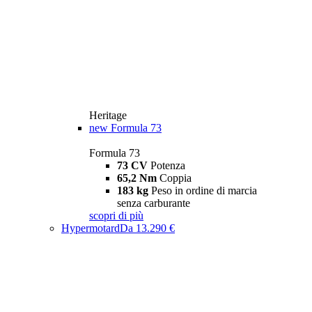
Heritage
new
Formula 73
Formula 73
73 CV
Potenza
65,2 Nm
Coppia
183 kg
Peso in ordine di marcia
senza carburante
scopri di più
Hypermotard
Da 13.290 €