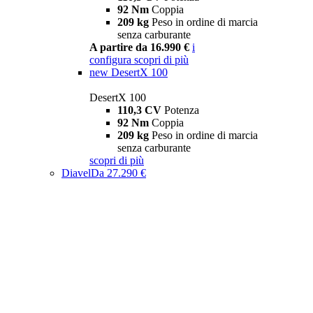
92 Nm
Coppia
209 kg
Peso in ordine di marcia
senza carburante
A partire da 16.990 €
i
configura
scopri di più
new
DesertX 100
DesertX 100
110,3 CV
Potenza
92 Nm
Coppia
209 kg
Peso in ordine di marcia
senza carburante
scopri di più
Diavel
Da 27.290 €