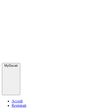
MyDucati
Accedi
Registrati