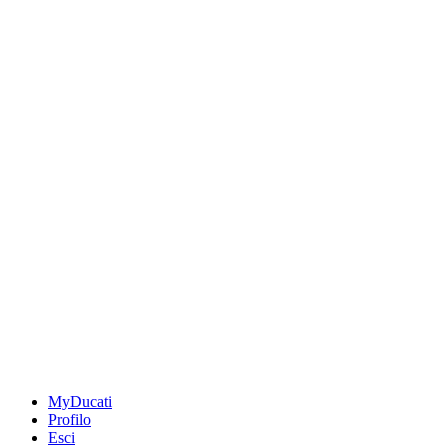
MyDucati
Profilo
Esci