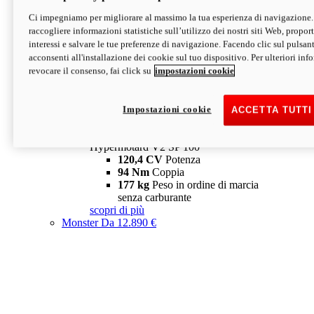
Ci impegniamo per migliorare al massimo la tua esperienza di navigazione.
Hypermotard V2 SP
raccogliere informazioni statistiche sull’utilizzo dei nostri siti Web, proporti
120,4 CV
Potenza
interessi e salvare le tue preferenze di navigazione. Facendo clic sul pulsant
94 Nm
Coppia
acconsenti all'installazione dei cookie sul tuo dispositivo. Per ulteriori in
177 kg
Peso in ordine di marcia
revocare il consenso, fai click su
impostazioni cookie
senza carburante
A partire da 19.890 €
Depotenziata 35 kW: 18.890 €
i
configura
scopri di più
Impostazioni cookie
ACCETTA TUTTI
new
V2 SP 100
Hypermotard V2 SP 100
120,4 CV
Potenza
94 Nm
Coppia
177 kg
Peso in ordine di marcia
senza carburante
scopri di più
Monster
Da 12.890 €