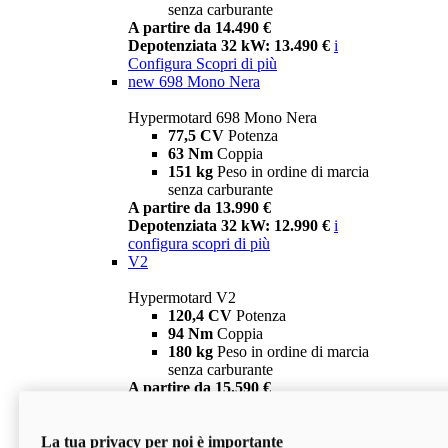
senza carburante
A partire da 14.490 €
Depotenziata 32 kW: 13.490 €
i
Configura
Scopri di più
new
698 Mono Nera
Hypermotard 698 Mono Nera
77,5 CV
Potenza
63 Nm
Coppia
151 kg
Peso in ordine di marcia
senza carburante
A partire da 13.990 €
Depotenziata 32 kW: 12.990 €
i
configura
scopri di più
V2
Hypermotard V2
120,4 CV
Potenza
94 Nm
Coppia
180 kg
Peso in ordine di marcia
senza carburante
A partire da 15.590 €
Depotenziata 35 kW: 14.590 €
i
configura
scopri di più
La tua privacy per noi è importante
V2 SP