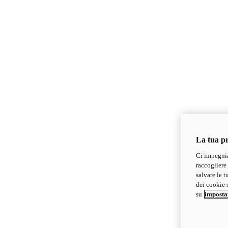
La tua pr
Ci impegnia
raccogliere 
salvare le t
dei cookie s
su
imposta