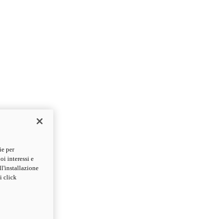
ie per
oi interessi e
ll'installazione
i click